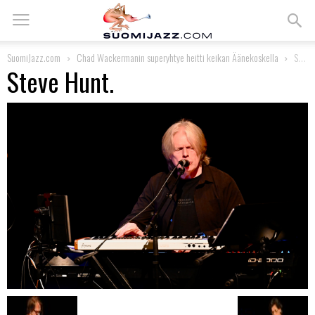
SuomiJazz.com
Chad Wackermanin superyhtye heitti keikan Äänekoskella
Steve Hunt.
Steve Hunt.