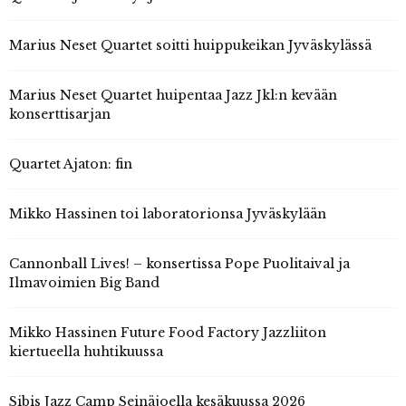
Marius Neset Quartet soitti huippukeikan Jyväskylässä
Marius Neset Quartet huipentaa Jazz Jkl:n kevään
konserttisarjan
Quartet Ajaton: fin
Mikko Hassinen toi laboratorionsa Jyväskylään
Cannonball Lives! – konsertissa Pope Puolitaival ja
Ilmavoimien Big Band
Mikko Hassinen Future Food Factory Jazzliiton
kiertueella huhtikuussa
Sibis Jazz Camp Seinäjoella kesäkuussa 2026