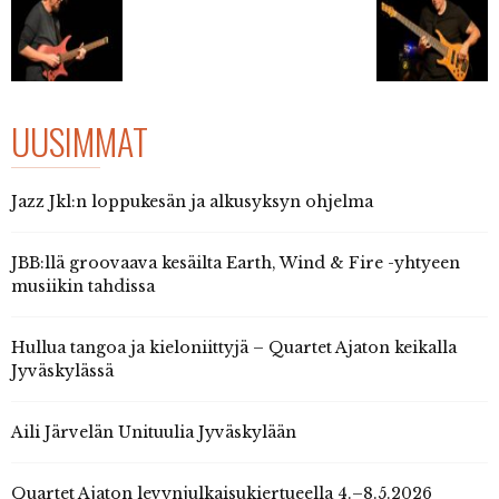
UUSIMMAT
Jazz Jkl:n loppukesän ja alkusyksyn ohjelma
JBB:llä groovaava kesäilta Earth, Wind & Fire -yhtyeen
musiikin tahdissa
Hullua tangoa ja kieloniittyjä – Quartet Ajaton keikalla
Jyväskylässä
Aili Järvelän Unituulia Jyväskylään
Quartet Ajaton levynjulkaisukiertueella 4.–8.5.2026