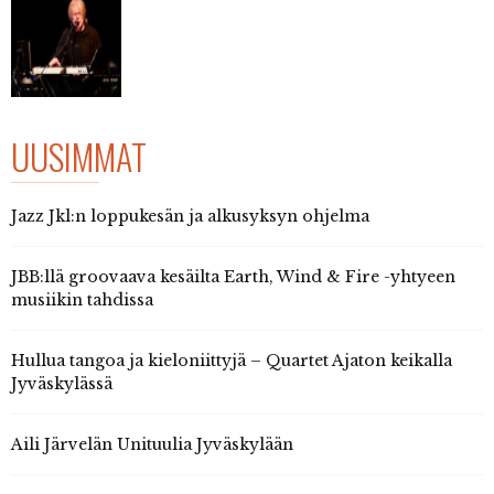
UUSIMMAT
Jazz Jkl:n loppukesän ja alkusyksyn ohjelma
JBB:llä groovaava kesäilta Earth, Wind & Fire -yhtyeen
musiikin tahdissa
Hullua tangoa ja kieloniittyjä – Quartet Ajaton keikalla
Jyväskylässä
Aili Järvelän Unituulia Jyväskylään