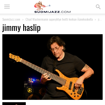
SuomiJazz.com
Chad Wackermanin superyhtye heitti keikan Äänekoskella
jimmy haslip
jimmy haslip