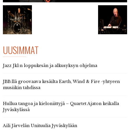
UUSIMMAT
Jazz Jkl:n loppukesän ja alkusyksyn ohjelma
JBB:llä groovaava kesäilta Earth, Wind & Fire -yhtyeen
musiikin tahdissa
Hullua tangoa ja kieloniittyjä – Quartet Ajaton keikalla
Jyväskylässä
Aili Järvelän Unituulia Jyväskylään