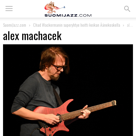
SuomiJazz.com
Chad Wackermanin superyhtye heitti keikan Äänekoskella
alex machacek
alex machacek