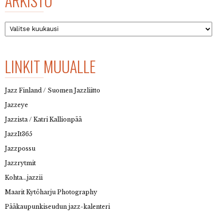
ARKISTO
Arkisto
LINKIT MUUALLE
Jazz Finland / Suomen Jazzliitto
Jazzeye
Jazzista / Katri Kallionpää
JazzIt365
Jazzpossu
Jazzrytmit
Kohta…jazzii
Maarit Kytöharju Photography
Pääkaupunkiseudun jazz-kalenteri