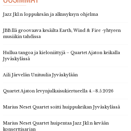
Jazz Jkl:n loppukesän ja alkusyksyn ohjelma
JBB:llä groovaava kesäilta Earth, Wind & Fire -yhtyeen
musiikin tahdissa
Hullua tangoa ja kieloniittyjä – Quartet Ajaton keikalla
Jyväskylässä
Aili Järvelän Unituulia Jyväskylään
Quartet Ajaton levynjulkaisukiertueella 4.–8.5.2026
Marius Neset Quartet soitti huippukeikan Jyväskylässä
Marius Neset Quartet huipentaa Jazz Jkl:n kevään
konserttisarjan