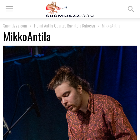
SuomiJazz.com
Helmi Antila Quartet Ravintola Kairossa
MikkoAntila
MikkoAntila