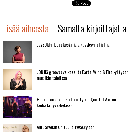
Lisää aiheesta
Samalta kirjoittajalta
Jazz Jkl:n loppukesän ja alkusyksyn ohjelma
JBB:llä groovaava kesäilta Earth, Wind & Fire -yhtyeen
musiikin tahdissa
Hullua tangoa ja kieloniittyjä – Quartet Ajaton
keikalla Jyväskylässä
Aili Järvelän Unituulia Jyväskylään