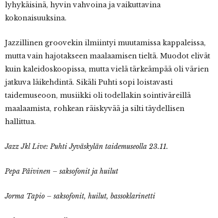
lyhykäisinä, hyvin vahvoina ja vaikuttavina
kokonaisuuksina.
Jazzillinen groovekin ilmiintyi muutamissa kappaleissa,
mutta vain hajotakseen maalaamisen tieltä. Muodot elivät
kuin kaleidoskoopissa, mutta vielä tärkeämpää oli värien
jatkuva läikehdintä. Sikäli Puhti sopi loistavasti
taidemuseoon, musiikki oli todellakin sointiväreillä
maalaamista, rohkean räiskyvää ja silti täydellisen
hallittua.
Jazz Jkl Live: Puhti Jyväskylän taidemuseolla 23.11.
Pepa Päivinen – saksofonit ja huilut
Jorma Tapio – saksofonit, huilut, bassoklarinetti