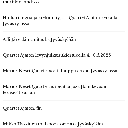
musiikin tahdissa
Hullua tangoa ja kieloniittyjä – Quartet Ajaton keikalla
Jyväskylässä
Aili Järvelän Unituulia Jyväskylään
Quartet Ajaton levynjulkaisukiertueella 4.–8.5.2026
Marius Neset Quartet soitti huippukeikan Jyväskylässä
Marius Neset Quartet huipentaa Jazz Jkl:n kevään
konserttisarjan
Quartet Ajaton: fin
Mikko Hassinen toi laboratorionsa Jyväskylään