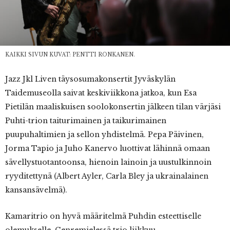
KAIKKI SIVUN KUVAT: PENTTI RONKANEN.
Jazz Jkl Liven täysosumakonsertit Jyväskylän
Taidemuseolla saivat keskiviikkona jatkoa, kun Esa
Pietilän maaliskuisen soolokonsertin jälkeen tilan värjäsi
Puhti-trion taiturimainen ja taikurimainen
puupuhaltimien ja sellon yhdistelmä. Pepa Päivinen,
Jorma Tapio ja Juho Kanervo luottivat lähinnä omaan
sävellystuotantoonsa, hienoin lainoin ja uustulkinnoin
ryyditettynä (Albert Ayler, Carla Bley ja ukrainalainen
kansansävelmä).
Kamaritrio on hyvä määritelmä Puhdin esteettiselle