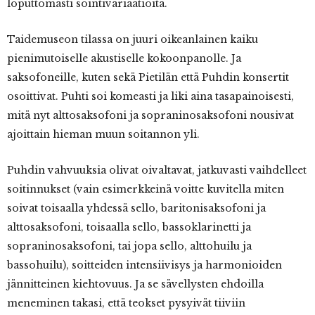
loputtomasti sointivariaatioita.
Taidemuseon tilassa on juuri oikeanlainen kaiku
pienimutoiselle akustiselle kokoonpanolle. Ja
saksofoneille, kuten sekä Pietilän että Puhdin konsertit
osoittivat. Puhti soi komeasti ja liki aina tasapainoisesti,
mitä nyt alttosaksofoni ja sopraninosaksofoni nousivat
ajoittain hieman muun soitannon yli.
Puhdin vahvuuksia olivat oivaltavat, jatkuvasti vaihdelleet
soitinnukset (vain esimerkkeinä voitte kuvitella miten
soivat toisaalla yhdessä sello, baritonisaksofoni ja
alttosaksofoni, toisaalla sello, bassoklarinetti ja
sopraninosaksofoni, tai jopa sello, alttohuilu ja
bassohuilu), soitteiden intensiivisys ja harmonioiden
jännitteinen kiehtovuus. Ja se sävellysten ehdoilla
meneminen takasi, että teokset pysyivät tiiviin