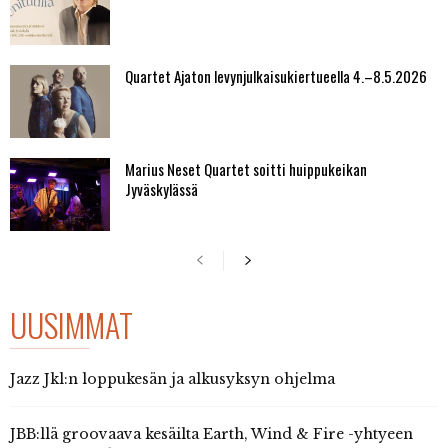
Quartet Ajaton levynjulkaisukiertueella 4.–8.5.2026
Marius Neset Quartet soitti huippukeikan
Jyväskylässä
UUSIMMAT
Jazz Jkl:n loppukesän ja alkusyksyn ohjelma
JBB:llä groovaava kesäilta Earth, Wind & Fire -yhtyeen