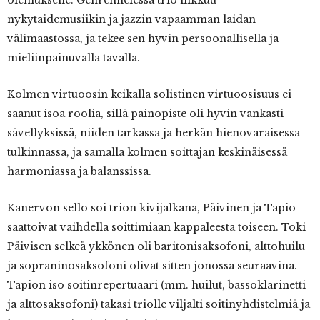
olemukselle. Genremielessä trio liikkuu
nykytaidemusiikin ja jazzin vapaamman laidan
välimaastossa, ja tekee sen hyvin persoonallisella ja
mieliinpainuvalla tavalla.
Kolmen virtuoosin keikalla solistinen virtuoosisuus ei
saanut isoa roolia, sillä painopiste oli hyvin vankasti
sävellyksissä, niiden tarkassa ja herkän hienovaraisessa
tulkinnassa, ja samalla kolmen soittajan keskinäisessä
harmoniassa ja balanssissa.
Kanervon sello soi trion kivijalkana, Päivinen ja Tapio
saattoivat vaihdella soittimiaan kappaleesta toiseen. Toki
Päivisen selkeä ykkönen oli baritonisaksofoni, alttohuilu
ja sopraninosaksofoni olivat sitten jonossa seuraavina.
Tapion iso soitinrepertuaari (mm. huilut, bassoklarinetti
ja alttosaksofoni) takasi triolle viljalti soitinyhdistelmiä ja