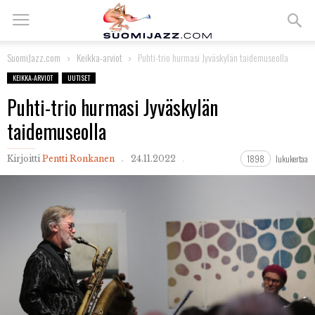
SuomiJazz.com
Keikka-arviot
Puhti-trio hurmasi Jyväskylän taidemuseolla
KEIKKA-ARVIOT
UUTISET
Puhti-trio hurmasi Jyväskylän
taidemuseolla
1898
lukukertaa
Kirjoitti
Pentti Ronkanen
24.11.2022