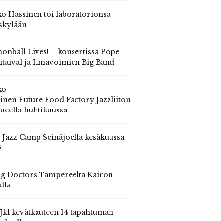
o Hassinen toi laboratorionsa
skylään
onball Lives! – konsertissa Pope
itaival ja Ilmavoimien Big Band
ko
inen Future Food Factory Jazzliiton
tueella huhtikuussa
s Jazz Camp Seinäjoella kesäkuussa
6
g Doctors Tampereelta Kairon
alla
 Jkl kevätkauteen 14 tapahtuman