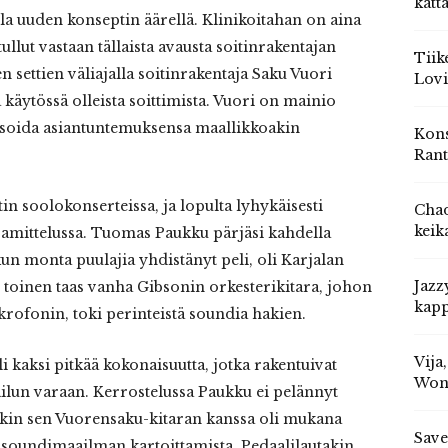
katt
lla uuden konseptin äärellä. Klinikoitahan on aina
ullut vastaan tällaista avausta soitinrakentajan
Tiik
n settien väliajalla soitinrakentaja Saku Vuori
Lovi
 käytössä olleista soittimista. Vuori on mainio
arisoida asiantuntemuksensa maallikkoakin
Kons
Rant
tin soolokonserteissa, ja lopulta lyhykäisesti
Chad
keik
jamittelussa. Tuomas Paukku pärjäsi kahdella
kun monta puulajia yhdistänyt peli, oli Karjalan
Jazz
 toinen taas vanha Gibsonin orkesterikitara, johon
kapp
krofonin, toki perinteistä soundia hakien.
Vija
 kaksi pitkää kokonaisuutta, jotka rakentuivat
Won
pailun varaan. Kerrostelussa Paukku ei pelännyt
enkin sen Vuorensaku-kitaran kanssa oli mukana
Save
 soundimaailman kartoittamista. Pedaalilautakin