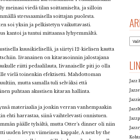
y meinasi viedä tilan soittamiselta, ja silloin
mmällä stressaamisella soittajan puolesta.
AR
en soi yksin ja pelkistetyn vaikuttavasti.
us kantoi ja tuntui mittaansa lyhyemmältä.
Arkis
tisella kuusikielisellä, ja siirtyi 12-kielisen kautta
tschiin. Iivanainen on kitarasoinnin jalostajana
LI
ukulle riitti pedaalilauta, Iivanaiselle piti jo olla
älle vielä toinenkin efektisetti. Mahdottoman
Jazz 
uultiin, mutta samalla tuli selväksi että
Jazz
inen puhtaan akustisen kitaran hallinta.
Jazzi
vynsä materiaalia ja jonkin verran vanhempaakin
JazzI
n ehti harrastaa, siinä vaihtelevasti onnistuen.
Jazz
mmän päälle tylsältä, mutta Otter’s dinner oli niin
Jazzr
ätti uuden levyn viimeinen kappale, A nest by the
Kohta