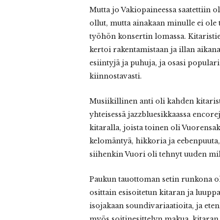
Mutta jo Vakiopaineessa saatettiin o
ollut, mutta ainakaan minulle ei ole t
työhön konsertin lomassa. Kitaristie
kertoi rakentamistaan ja illan aikana
esiintyjä ja puhuja, ja osasi popul
kiinnostavasti.
Musiikillinen anti oli kahden kitaris
yhteisessä jazzbluesikkaassa encore
kitaralla, joista toinen oli Vuorensa
kelomäntyä, hikkoria ja eebenpuuta,
siihenkin Vuori oli tehnyt uuden mi
Paukun tauottoman setin runkona oli
osittain esisoitetun kitaran ja luup
isojakaan soundivariaatioita, ja et
myös soitinesittelyn makua, kitaran