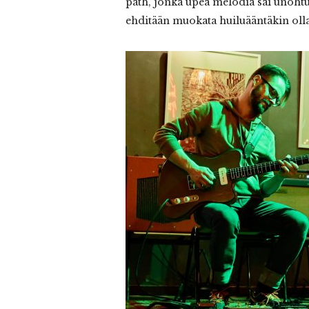
path, jonka upea melodia sai unoht
ehditään muokata huiluääntäkin oll