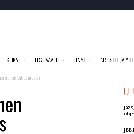
KEIKAT
FESTIVAALIT
LEVYT
ARTISTIT JA YH
kitarakihaus Vakiopaineessa
UU
inen
Jazz
s
ohj
JBB: