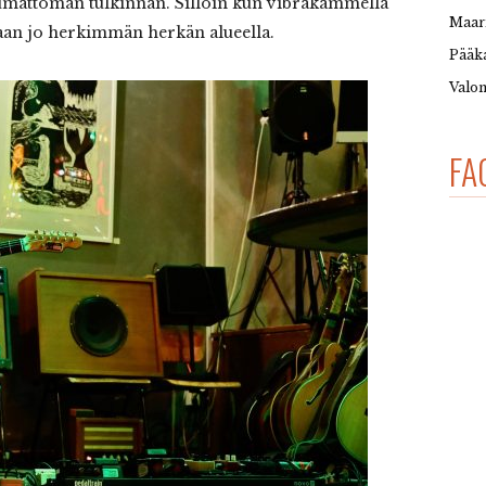
umattoman tulkinnan. Silloin kun vibrakammella
Maar
aan jo herkimmän herkän alueella.
Pääka
Valon
FA