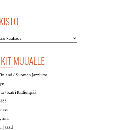
KISTO
to
NKIT MUUALLE
Finland / Suomen Jazzliitto
eye
sta / Katri Kallionpää
t365
possu
ytmit
…jazzii