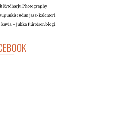
it Kytöharju Photography
upunkiseudun jazz-kalenteri
 kuvia – Jukka Piiroisen blogi
CEBOOK