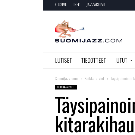
ETUSIVU
INFO
JAZZAKTIIVI!
SuomiJazz.com
UUTISET
TIEDOTTEET
JUTUT
SuomiJazz.com
Keikka-arviot
Täysipainoinen 
KEIKKA-ARVIOT
Täysipaino
kitarakihau