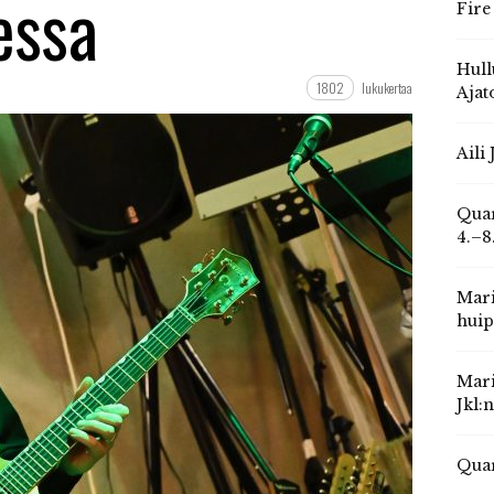
essa
Fire
Hull
1802
lukukertaa
Ajat
Aili
Quar
4.–8
Mari
huip
Mari
Jkl:
Quar