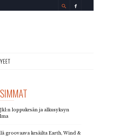
TYEET
SIMMAT
 Jkl:n loppukesän ja alkusyksyn
elma
llä groovaava kesäilta Earth, Wind &