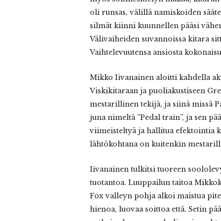
oli runsas, välillä namiskoiden säätel
silmät kiinni kuunnellen pääsi vähe
Välivaiheiden suvannoissa kitara sitt
Vaihtelevuutensa ansiosta kokonaisu
Mikko Iivanainen aloitti kahdella akus
Viskikitaraan ja puoliakustiseen Gre
mestarillinen tekijä, ja siinä missä Pa
juna nimeltä ”Pedal train”, ja sen pä
viimeisteltyä ja hallitua efektointia k
lähtökohtana on kuitenkin mestarill
Iivanainen tulkitsi tuoreen soolole
tuotantoa. Luuppailun taitoa Mikkoki
Fox valleyn pohja alkoi maistua pite
hienoa, luovaa soittoa että. Setin pä