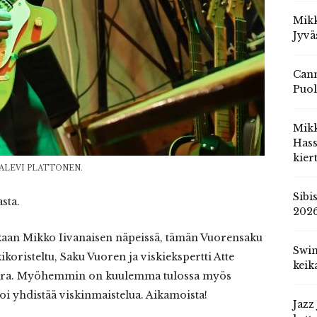
Mikk
Jyvä
Cann
Puol
Mik
Hass
kier
KALEVI PLATTONEN.
Sibi
sta.
202
kaan Mikko Iivanaisen näpeissä, tämän Vuorensaku
Swin
oristeltu, Saku Vuoren ja viskiekspertti Atte
keik
itara. Myöhemmin on kuulemma tulossa myös
voi yhdistää viskinmaistelua. Aikamoista!
Jazz