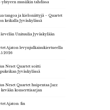
 -yhtyeen musiikin tahdissa
ua tangoa ja kieloniittyjä – Quartet
on keikalla Jyväskylässä
 Järvelän Unituulia Jyväskylään
tet Ajaton levynjulkaisukiertueella
.5.2026
us Neset Quartet soitti
pukeikan Jyväskylässä
us Neset Quartet huipentaa Jazz
n kevään konserttisarjan
tet Ajaton: fin