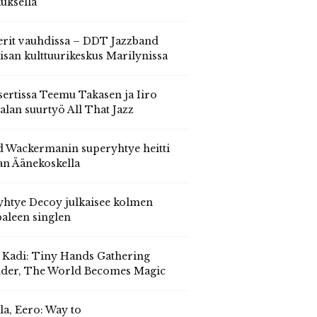
auksella
erit vauhdissa – DDT Jazzband
isan kulttuurikeskus Marilynissa
ertissa Teemu Takasen ja Iiro
alan suurtyö All That Jazz
 Wackermanin superyhtye heitti
an Äänekoskella
yhtye Decoy julkaisee kolmen
aleen singlen
, Kadi: Tiny Hands Gathering
der, The World Becomes Magic
la, Eero: Way to