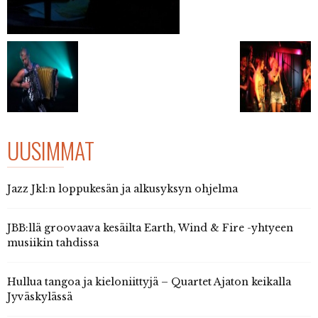
UUSIMMAT
Jazz Jkl:n loppukesän ja alkusyksyn ohjelma
JBB:llä groovaava kesäilta Earth, Wind & Fire -yhtyeen
musiikin tahdissa
Hullua tangoa ja kieloniittyjä – Quartet Ajaton keikalla
Jyväskylässä