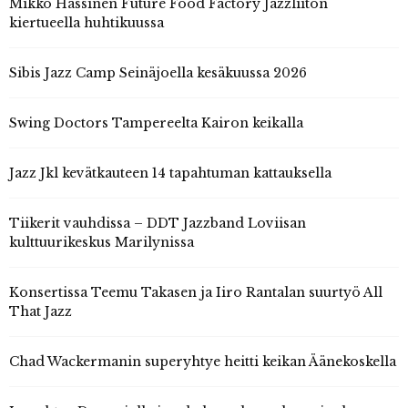
Mikko Hassinen Future Food Factory Jazzliiton
kiertueella huhtikuussa
Sibis Jazz Camp Seinäjoella kesäkuussa 2026
Swing Doctors Tampereelta Kairon keikalla
Jazz Jkl kevätkauteen 14 tapahtuman kattauksella
Tiikerit vauhdissa – DDT Jazzband Loviisan
kulttuurikeskus Marilynissa
Konsertissa Teemu Takasen ja Iiro Rantalan suurtyö All
That Jazz
Chad Wackermanin superyhtye heitti keikan Äänekoskella