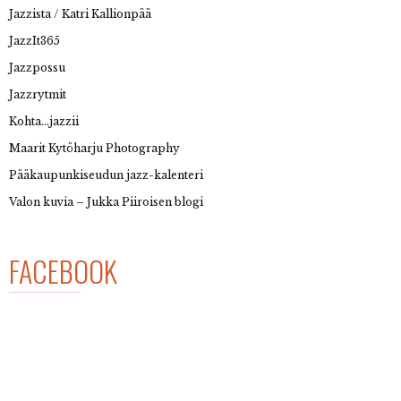
Jazzista / Katri Kallionpää
JazzIt365
Jazzpossu
Jazzrytmit
Kohta…jazzii
Maarit Kytöharju Photography
Pääkaupunkiseudun jazz-kalenteri
Valon kuvia – Jukka Piiroisen blogi
FACEBOOK