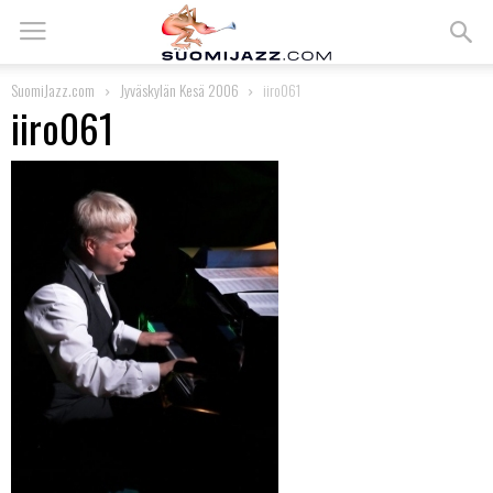
SuomiJazz.com
Jyväskylän Kesä 2006
iiro061
iiro061