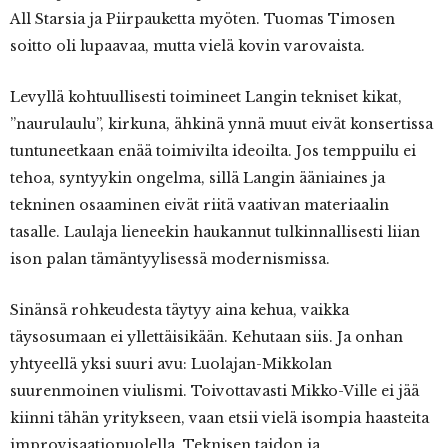
All Starsia ja Piirpauketta myöten. Tuomas Timosen
soitto oli lupaavaa, mutta vielä kovin varovaista.
Levyllä kohtuullisesti toimineet Langin tekniset kikat,
”naurulaulu”, kirkuna, ähkinä ynnä muut eivät konsertissa
tuntuneetkaan enää toimivilta ideoilta. Jos temppuilu ei
tehoa, syntyykin ongelma, sillä Langin ääniaines ja
tekninen osaaminen eivät riitä vaativan materiaalin
tasalle. Laulaja lieneekin haukannut tulkinnallisesti liian
ison palan tämäntyylisessä modernismissa.
Sinänsä rohkeudesta täytyy aina kehua, vaikka
täysosumaan ei yllettäisikään. Kehutaan siis. Ja onhan
yhtyeellä yksi suuri avu: Luolajan-Mikkolan
suurenmoinen viulismi. Toivottavasti Mikko-Ville ei jää
kiinni tähän yritykseen, vaan etsii vielä isompia haasteita
improvisaatiopuolella. Teknisen taidon ja