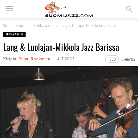
SuomiJazz.com
Keikka-arviot
Lang & Luolajan-Mikkola Jazz Barissa
KEIKKA-ARVIOT
Lang & Luolajan-Mikkola Jazz Barissa
1360
lukukertaa
Kirjoitti
Pentti Ronkanen
4.11.2005