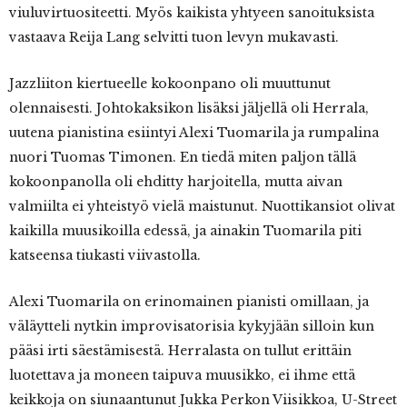
viuluvirtuositeetti. Myös kaikista yhtyeen sanoituksista
vastaava Reija Lang selvitti tuon levyn mukavasti.
Jazzliiton kiertueelle kokoonpano oli muuttunut
olennaisesti. Johtokaksikon lisäksi jäljellä oli Herrala,
uutena pianistina esiintyi Alexi Tuomarila ja rumpalina
nuori Tuomas Timonen. En tiedä miten paljon tällä
kokoonpanolla oli ehditty harjoitella, mutta aivan
valmiilta ei yhteistyö vielä maistunut. Nuottikansiot olivat
kaikilla muusikoilla edessä, ja ainakin Tuomarila piti
katseensa tiukasti viivastolla.
Alexi Tuomarila on erinomainen pianisti omillaan, ja
väläytteli nytkin improvisatorisia kykyjään silloin kun
pääsi irti säestämisestä. Herralasta on tullut erittäin
luotettava ja moneen taipuva muusikko, ei ihme että
keikkoja on siunaantunut Jukka Perkon Viisikkoa, U-Street