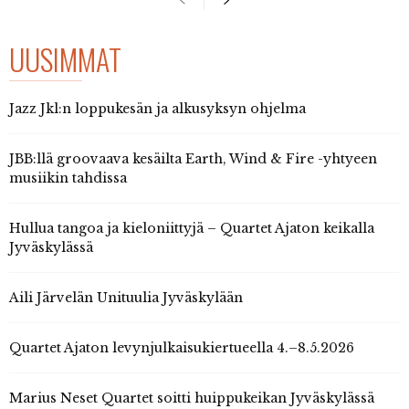
UUSIMMAT
Jazz Jkl:n loppukesän ja alkusyksyn ohjelma
JBB:llä groovaava kesäilta Earth, Wind & Fire -yhtyeen
musiikin tahdissa
Hullua tangoa ja kieloniittyjä – Quartet Ajaton keikalla
Jyväskylässä
Aili Järvelän Unituulia Jyväskylään
Quartet Ajaton levynjulkaisukiertueella 4.–8.5.2026
Marius Neset Quartet soitti huippukeikan Jyväskylässä