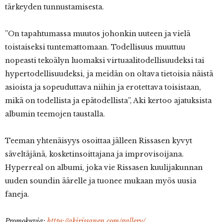
tärkeyden tunnustamisesta.
”On tapahtumassa muutos johonkin uuteen ja vielä
toistaiseksi tuntemattomaan. Todellisuus muuttuu
nopeasti tekoälyn luomaksi virtuaalitodellisuudeksi tai
hypertodellisuudeksi, ja meidän on oltava tietoisia näistä
asioista ja sopeuduttava niihin ja erotettava toisistaan,
mikä on todellista ja epätodellista”, Aki kertoo ajatuksista
albumin teemojen taustalla.
Teeman yhtenäisyys osoittaa jälleen Rissasen kyvyt
säveltäjänä, kosketinsoittajana ja improvisoijana.
Hyperreal on albumi, joka vie Rissasen kuulijakunnan
uuden soundin äärelle ja tuonee mukaan myös uusia
faneja.
Promokuvia:
https://akirissanen.com/gallery/