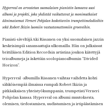
Hyperreal on arvostetun suomalaisen pianistin lumoava uusi
albumi ja projekti, joka yhdistää vaikuttavat ja monimutkaiset
äänimaisemat Verneri Pohjolan koskettaviin trumpettimelodioihin
sekä Robert Ikizin luomiin vastustamattomiin grooveihin.
Pianisti-säveltäjä Aki Rissanen on yksi suomalaisen jazzin
keskeisimpiä sanansaattajia ulkomailla. Hän on julkaissut
brittiläisen Edition Recordsin artistina joukon kiitettyjä
trioalbumeja ja äskettäin soolopianoalbumin ”Divided
Horizon”.
Hyperreal -albumilla Rissanen vaihtaa vaihdetta kohti
sähköisempää ilmaisua rumpali Robert Ikizin ja
pitkäaikaisen yhteistyökumppanin, trumpetisti Verneri
Pohjolan kanssa. Hyperreal on albumi muutoksesta,
olemisen, tiedostamisen, uudistumisen ja irtipäästämisen