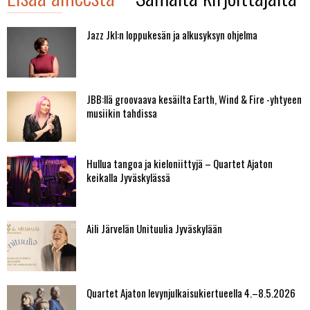
Jazz Jkl:n loppukesän ja alkusyksyn ohjelma
JBB:llä groovaava kesäilta Earth, Wind & Fire -yhtyeen
musiikin tahdissa
Hullua tangoa ja kieloniittyjä – Quartet Ajaton
keikalla Jyväskylässä
Aili Järvelän Unituulia Jyväskylään
Quartet Ajaton levynjulkaisukiertueella 4.–8.5.2026