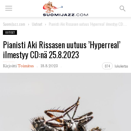
SuomiJazz.com
Uutiset
Pianisti Aki Rissasen uutuus ’Hyperreal’ ilmestyy CD:nä 25.8.2023
UUTISET
Pianisti Aki Rissasen uutuus ’Hyperreal’
ilmestyy CD:nä 25.8.2023
874
lukukertaa
Kirjoitti
Toimitus
18.8.2023