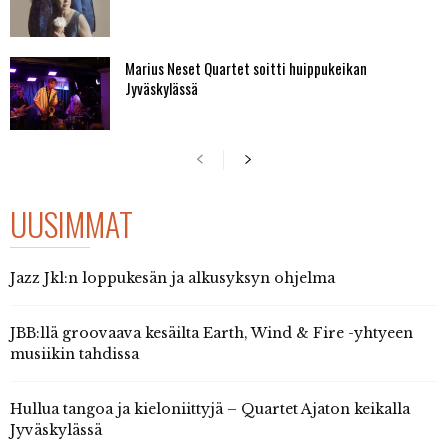
Marius Neset Quartet soitti huippukeikan
Jyväskylässä
UUSIMMAT
Jazz Jkl:n loppukesän ja alkusyksyn ohjelma
JBB:llä groovaava kesäilta Earth, Wind & Fire -yhtyeen
musiikin tahdissa
Hullua tangoa ja kieloniittyjä – Quartet Ajaton keikalla
Jyväskylässä