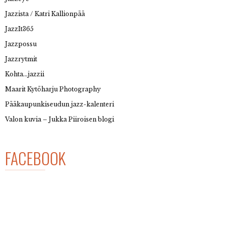
Jazzista / Katri Kallionpää
JazzIt365
Jazzpossu
Jazzrytmit
Kohta…jazzii
Maarit Kytöharju Photography
Pääkaupunkiseudun jazz-kalenteri
Valon kuvia – Jukka Piiroisen blogi
FACEBOOK