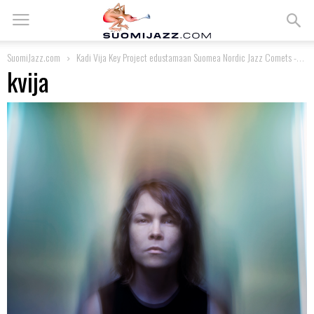
SuomiJazz.com
Kadi Vija Key Project edustamaan Suomea Nordic Jazz Comets -katselmukseen
kvija