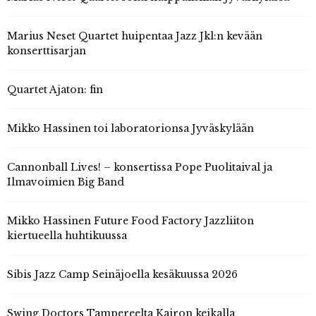
Marius Neset Quartet huipentaa Jazz Jkl:n kevään
konserttisarjan
Quartet Ajaton: fin
Mikko Hassinen toi laboratorionsa Jyväskylään
Cannonball Lives! – konsertissa Pope Puolitaival ja
Ilmavoimien Big Band
Mikko Hassinen Future Food Factory Jazzliiton
kiertueella huhtikuussa
Sibis Jazz Camp Seinäjoella kesäkuussa 2026
Swing Doctors Tampereelta Kairon keikalla