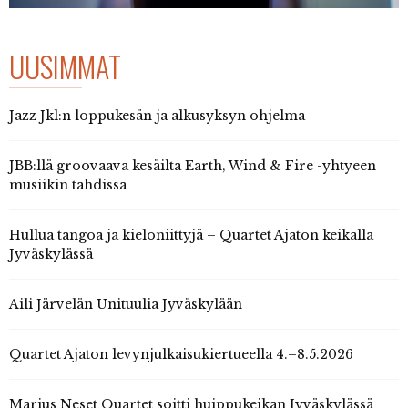
UUSIMMAT
Jazz Jkl:n loppukesän ja alkusyksyn ohjelma
JBB:llä groovaava kesäilta Earth, Wind & Fire -yhtyeen
musiikin tahdissa
Hullua tangoa ja kieloniittyjä – Quartet Ajaton keikalla
Jyväskylässä
Aili Järvelän Unituulia Jyväskylään
Quartet Ajaton levynjulkaisukiertueella 4.–8.5.2026
Marius Neset Quartet soitti huippukeikan Jyväskylässä