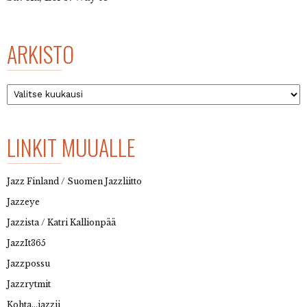
ARKISTO
Arkisto
LINKIT MUUALLE
Jazz Finland / Suomen Jazzliitto
Jazzeye
Jazzista / Katri Kallionpää
JazzIt365
Jazzpossu
Jazzrytmit
Kohta…jazzii