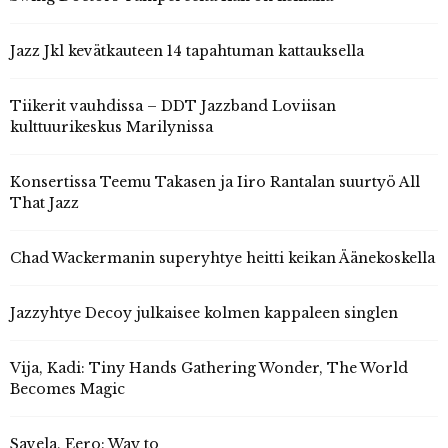
Jazz Jkl kevätkauteen 14 tapahtuman kattauksella
Tiikerit vauhdissa – DDT Jazzband Loviisan
kulttuurikeskus Marilynissa
Konsertissa Teemu Takasen ja Iiro Rantalan suurtyö All
That Jazz
Chad Wackermanin superyhtye heitti keikan Äänekoskella
Jazzyhtye Decoy julkaisee kolmen kappaleen singlen
Vija, Kadi: Tiny Hands Gathering Wonder, The World
Becomes Magic
Savela, Eero: Way to