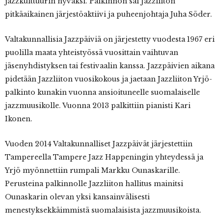
jazzkulttuurin hyväksi. Palkinnon sai Jazzliiton
pitkäaikainen järjestöaktiivi ja puheenjohtaja Juha Söder.
Valtakunnallisia Jazzpäiviä on järjestetty vuodesta 1967 eri
puolilla maata yhteistyössä vuosittain vaihtuvan
jäsenyhdistyksen tai festivaalin kanssa. Jazzpäivien aikana
pidetään Jazzliiton vuosikokous ja jaetaan Jazzliiton Yrjö-
palkinto kunakin vuonna ansioituneelle suomalaiselle
jazzmuusikolle. Vuonna 2013 palkittiin pianisti Kari
Ikonen.
Vuoden 2014 Valtakunnalliset Jazzpäivät järjestettiin
Tampereella Tampere Jazz Happeningin yhteydessä ja
Yrjö myönnettiin rumpali Markku Ounaskarille.
Perusteina palkinnolle Jazzliiton hallitus mainitsi
Ounaskarin olevan yksi kansainvälisesti
menestyksekkäimmistä suomalaisista jazzmuusikoista.