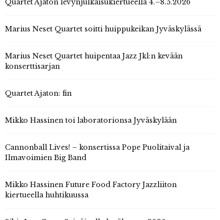
Quartet Ajaton levynjulkaisukiertueella 4.–8.5.2026
Marius Neset Quartet soitti huippukeikan Jyväskylässä
Marius Neset Quartet huipentaa Jazz Jkl:n kevään
konserttisarjan
Quartet Ajaton: fin
Mikko Hassinen toi laboratorionsa Jyväskylään
Cannonball Lives! – konsertissa Pope Puolitaival ja
Ilmavoimien Big Band
Mikko Hassinen Future Food Factory Jazzliiton
kiertueella huhtikuussa