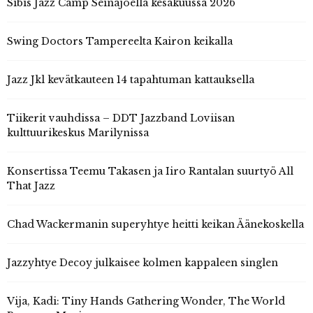
Sibis Jazz Camp Seinäjoella kesäkuussa 2026
Swing Doctors Tampereelta Kairon keikalla
Jazz Jkl kevätkauteen 14 tapahtuman kattauksella
Tiikerit vauhdissa – DDT Jazzband Loviisan
kulttuurikeskus Marilynissa
Konsertissa Teemu Takasen ja Iiro Rantalan suurtyö All
That Jazz
Chad Wackermanin superyhtye heitti keikan Äänekoskella
Jazzyhtye Decoy julkaisee kolmen kappaleen singlen
Vija, Kadi: Tiny Hands Gathering Wonder, The World