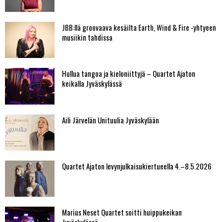
JBB:llä groovaava kesäilta Earth, Wind & Fire -yhtyeen
musiikin tahdissa
Hullua tangoa ja kieloniittyjä – Quartet Ajaton
keikalla Jyväskylässä
Aili Järvelän Unituulia Jyväskylään
Quartet Ajaton levynjulkaisukiertueella 4.–8.5.2026
Marius Neset Quartet soitti huippukeikan
Jyväskylässä