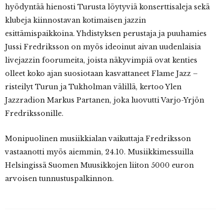
hyödyntää hienosti Turusta löytyviä konserttisaleja sekä
klubeja kiinnostavan kotimaisen jazzin
esittämispaikkoina. Yhdistyksen perustaja ja puuhamies
Jussi Fredriksson on myös ideoinut aivan uudenlaisia
livejazzin foorumeita, joista näkyvimpiä ovat kenties
olleet koko ajan suosiotaan kasvattaneet Flame Jazz –
risteilyt Turun ja Tukholman välillä, kertoo Ylen
Jazzradion Markus Partanen, joka luovutti Varjo-Yrjön
Fredrikssonille.
Monipuolinen musiikkialan vaikuttaja Fredriksson
vastaanotti myös aiemmin, 24.10. Musiikkimessuilla
Helsingissä Suomen Muusikkojen liiton 5000 euron
arvoisen tunnustuspalkinnon.