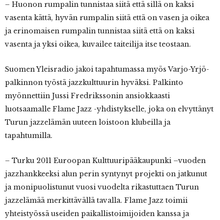
– Huonon rumpalin tunnistaa siitä että sillä on kaksi
vasenta kättä, hyvän rumpalin siitä että on vasen ja oikea
ja erinomaisen rumpalin tunnistaa siitä että on kaksi
vasenta ja yksi oikea, kuvailee taiteilija itse teostaan.
Suomen Yleisradio jakoi tapahtumassa myös Varjo-Yrjö-
palkinnon työstä jazzkulttuurin hyväksi. Palkinto
myönnettiin Jussi Fredrikssonin ansiokkaasti
luotsaamalle Flame Jazz -yhdistykselle, joka on elvyttänyt
Turun jazzelämän uuteen loistoon klubeilla ja
tapahtumilla.
– Turku 2011 Euroopan Kulttuuripääkaupunki –vuoden
jazzhankkeeksi alun perin syntynyt projekti on jatkunut
ja monipuolistunut vuosi vuodelta rikastuttaen Turun
jazzelämää merkittävällä tavalla. Flame Jazz toimii
yhteistyössä useiden paikallistoimijoiden kanssa ja