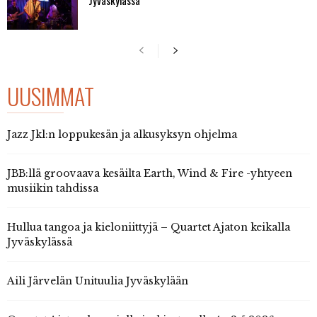
UUSIMMAT
Jazz Jkl:n loppukesän ja alkusyksyn ohjelma
JBB:llä groovaava kesäilta Earth, Wind & Fire -yhtyeen
musiikin tahdissa
Hullua tangoa ja kieloniittyjä – Quartet Ajaton keikalla
Jyväskylässä
Aili Järvelän Unituulia Jyväskylään