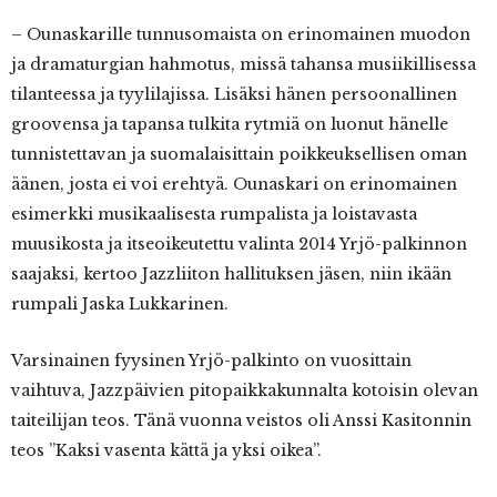
– Ounaskarille tunnusomaista on erinomainen muodon
ja dramaturgian hahmotus, missä tahansa musiikillisessa
tilanteessa ja tyylilajissa. Lisäksi hänen persoonallinen
groovensa ja tapansa tulkita rytmiä on luonut hänelle
tunnistettavan ja suomalaisittain poikkeuksellisen oman
äänen, josta ei voi erehtyä. Ounaskari on erinomainen
esimerkki musikaalisesta rumpalista ja loistavasta
muusikosta ja itseoikeutettu valinta 2014 Yrjö-palkinnon
saajaksi, kertoo Jazzliiton hallituksen jäsen, niin ikään
rumpali Jaska Lukkarinen.
Varsinainen fyysinen Yrjö-palkinto on vuosittain
vaihtuva, Jazzpäivien pitopaikkakunnalta kotoisin olevan
taiteilijan teos. Tänä vuonna veistos oli Anssi Kasitonnin
teos ”Kaksi vasenta kättä ja yksi oikea”.