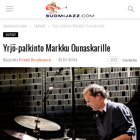
SuomiJazz.com
Uutiset
Yrjö-palkinto Markku Ounaskarille
UUTISET
Yrjö-palkinto Markku Ounaskarille
1723
lukukertaa
Kirjoitti
Pentti Ronkanen
31.10.2014