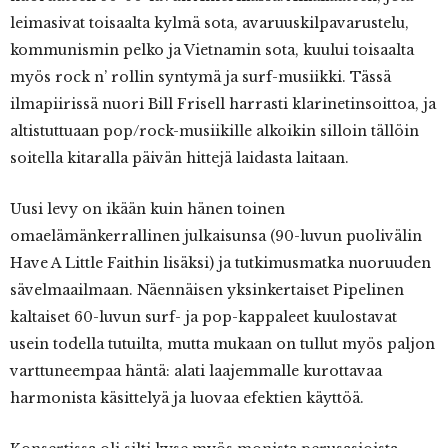
leimasivat toisaalta kylmä sota, avaruuskilpavarustelu,
kommunismin pelko ja Vietnamin sota, kuului toisaalta
myös rock n’ rollin syntymä ja surf-musiikki. Tässä
ilmapiirissä nuori Bill Frisell harrasti klarinetinsoittoa, ja
altistuttuaan pop/rock-musiikille alkoikin silloin tällöin
soitella kitaralla päivän hittejä laidasta laitaan.
Uusi levy on ikään kuin hänen toinen
omaelämänkerrallinen julkaisunsa (90-luvun puolivälin
Have A Little Faithin lisäksi) ja tutkimusmatka nuoruuden
sävelmaailmaan. Näennäisen yksinkertaiset Pipelinen
kaltaiset 60-luvun surf- ja pop-kappaleet kuulostavat
usein todella tutuilta, mutta mukaan on tullut myös paljon
varttuneempaa häntä: alati laajemmalle kurottavaa
harmonista käsittelyä ja luovaa efektien käyttöä.