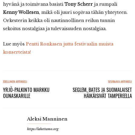
hyvänä ja toimivana basisti
Tony Scherr
ja rumpali
Kenny Wollesen
, mikä oli juuri sopivaa tähän yhteyteen.
Orkesterin keikka oli nautinnollinen reilun tunnin
sekoitus nostalgiaa ja tulevaisuuden nostalgiaa.
Lue myös
Pentti Ronkasen juttu festivaalin muista
konserteista!
EDELLINEN ARTIKKELI
SEURAAVA ARTIKKELI
YRJÖ-PALKINTO MARKKU
SEGLEM, BATES JA SUOMALAISET
OUNASKARILLE
HÄIKÄISIVÄT TAMPEREELLA
Aleksi Manninen
https://lahettamo.org