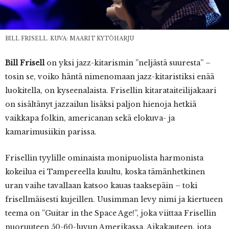
BILL FRISELL. KUVA: MAARIT KYTÖHARJU
Bill Frisell
on yksi jazz-kitarismin ”neljästä suuresta” –
tosin se, voiko häntä nimenomaan jazz-kitaristiksi enää
luokitella, on kyseenalaista. Frisellin kitarataiteilijakaari
on sisältänyt jazzailun lisäksi paljon hienoja hetkiä
vaikkapa folkin, americanan sekä elokuva- ja
kamarimusiikin parissa.
Frisellin tyylille ominaista monipuolista harmonista
kokeilua ei Tampereella kuultu, koska tämänhetkinen
uran vaihe tavallaan katsoo kauas taaksepäin – toki
frisellmäisesti kujeillen. Uusimman levy nimi ja kiertueen
teema on ”Guitar in the Space Age!”, joka viittaa Frisellin
nuoruuteen 50-60-luvun Amerikassa. Aikakauteen, jota