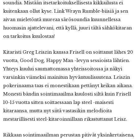
soundia. Mistään itsetarkoituksellisesta kikkailusta ei
kuitenkaan ollut kyse. Link Wrayn Rumble-biisiä ja sen
aivan mieletöntä mureaa särösoundia kuunnellessa
huomasin ajattelevani, että kyllä, juuri tältä sähkökitaran
on tarkoitus kuulostaa!
Kitaristi Greg Leiszin kanssa Frisell on soittanut lähes 20
vuotta, Good Dog, Happy Man -levyn sessioista lähtien.
Yhteys kuului saumattomassa yhteissoitossa ja näkyi
varsinkin viimeksi mainitun hyväntuulisuutena. Leiszin
pokerinaama taas ei monestikaan pettänyt keikan aikana.
Monesti bändin sointimaailma kuulosti siltä kuin Frisell
10-15 vuotta sitten soittaessaan lap steel -maisesti
kitaraansa, mutta nyt siitä vastasikin melodioita
mestarillisesti steel-kitaroinnillaan rikastuttanut Leisz.
Rikkaan sointimaailman perustan pitivät yksinkertaisena,