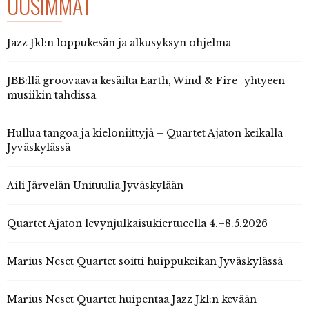
UUSIMMAT
Jazz Jkl:n loppukesän ja alkusyksyn ohjelma
JBB:llä groovaava kesäilta Earth, Wind & Fire -yhtyeen
musiikin tahdissa
Hullua tangoa ja kieloniittyjä – Quartet Ajaton keikalla
Jyväskylässä
Aili Järvelän Unituulia Jyväskylään
Quartet Ajaton levynjulkaisukiertueella 4.–8.5.2026
Marius Neset Quartet soitti huippukeikan Jyväskylässä
Marius Neset Quartet huipentaa Jazz Jkl:n kevään