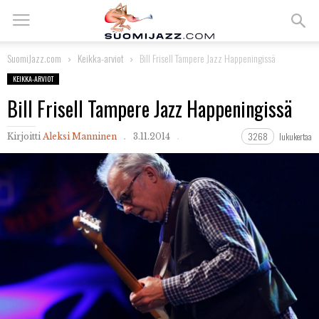
SuomiJazz.com
Keikka-arviot
Bill Frisell Tampere Jazz Happeningissä
KEIKKA-ARVIOT
Bill Frisell Tampere Jazz Happeningissä
3268
lukukertaa
Kirjoitti
Aleksi Manninen
3.11.2014