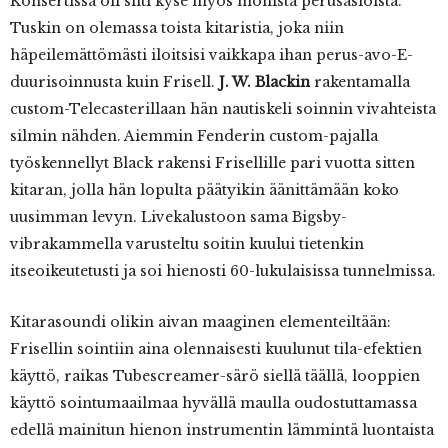
Konsertissa oli silti kyse myös monista perusasioista.
Tuskin on olemassa toista kitaristia, joka niin
häpeilemättömästi iloitsisi vaikkapa ihan perus-avo-E-
duurisoinnusta kuin Frisell.
J. W. Blackin
rakentamalla
custom-Telecasterillaan hän nautiskeli soinnin vivahteista
silmin nähden. Aiemmin Fenderin custom-pajalla
työskennellyt Black rakensi Frisellille pari vuotta sitten
kitaran, jolla hän lopulta päätyikin äänittämään koko
uusimman levyn. Livekalustoon sama Bigsby-
vibrakammella varusteltu soitin kuului tietenkin
itseoikeutetusti ja soi hienosti 60-lukulaisissa tunnelmissa.
Kitarasoundi olikin aivan maaginen elementeiltään:
Frisellin sointiin aina olennaisesti kuulunut tila-efektien
käyttö, raikas Tubescreamer-särö siellä täällä, looppien
käyttö sointumaailmaa hyvällä maulla oudostuttamassa
edellä mainitun hienon instrumentin lämmintä luontaista