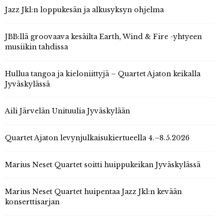
Jazz Jkl:n loppukesän ja alkusyksyn ohjelma
JBB:llä groovaava kesäilta Earth, Wind & Fire -yhtyeen
musiikin tahdissa
Hullua tangoa ja kieloniittyjä – Quartet Ajaton keikalla
Jyväskylässä
Aili Järvelän Unituulia Jyväskylään
Quartet Ajaton levynjulkaisukiertueella 4.–8.5.2026
Marius Neset Quartet soitti huippukeikan Jyväskylässä
Marius Neset Quartet huipentaa Jazz Jkl:n kevään
konserttisarjan