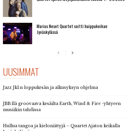
Marius Neset Quartet soitti huippukeikan
Jyväskylässä
UUSIMMAT
Jazz Jkl:n loppukesän ja alkusyksyn ohjelma
JBB:llä groovaava kesäilta Earth, Wind & Fire -yhtyeen
musiikin tahdissa
Hullua tangoa ja kieloniittyjä – Quartet Ajaton keikalla