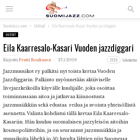
SuomiJazz.com
Uutiset
Eila Kaarresalo-Kasari Vuoden jazzdiggari
UUTISET
Eila Kaarresalo-Kasari Vuoden jazzdiggari
2133
lukukertaa
Kirjoitti
Pentti Ronkanen
27.5.2009
Jazzmuusikot
ry palkitsi nyt toista kertaa Vuoden
Jazzdiggarin. Palkinto myönnetään aktiiviselle
livejazzkeikoilla käyvälle kuulijalle, joka osoittaa
toiminnassaan aitoa ja jatkuvaa kiinnostusta
jazzmusiikkiin sekä edustaa reilua ja avointa yhteisöllistä
asennetta. Valinta kohdistui tällä kertaa Eila Kaarresalo-
Kasariin. Hän kuuluu suomalaisen jazzyleisön aitoihin
kosmopoliitteihin, ja on seurannut jazzmusiikkia ja
muusikoita läheltä jo 50-luvulta lähtien niin Suomessa