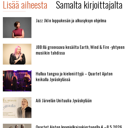
Lisää aiheesta
Samalta kirjoittajalta
Jazz Jkl:n loppukesän ja alkusyksyn ohjelma
JBB:llä groovaava kesäilta Earth, Wind & Fire -yhtyeen
musiikin tahdissa
Hullua tangoa ja kieloniittyjä – Quartet Ajaton
keikalla Jyväskylässä
Aili Järvelän Unituulia Jyväskylään
Quartet Ajaton levynjulkaisukiertueella 4.–8.5.2026