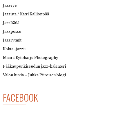
Jazzeye
Jazzista / Katri Kallionpää
JazzIt365
Jazzpossu
Jazzrytmit
Kohta…jazzii
Maarit Kytöharju Photography
Pääkaupunkiseudun jazz-kalenteri
Valon kuvia – Jukka Piiroisen blogi
FACEBOOK