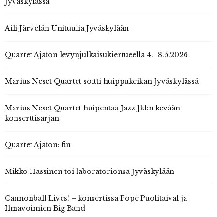
Jyväskylässä
Aili Järvelän Unituulia Jyväskylään
Quartet Ajaton levynjulkaisukiertueella 4.–8.5.2026
Marius Neset Quartet soitti huippukeikan Jyväskylässä
Marius Neset Quartet huipentaa Jazz Jkl:n kevään
konserttisarjan
Quartet Ajaton: fin
Mikko Hassinen toi laboratorionsa Jyväskylään
Cannonball Lives! – konsertissa Pope Puolitaival ja
Ilmavoimien Big Band