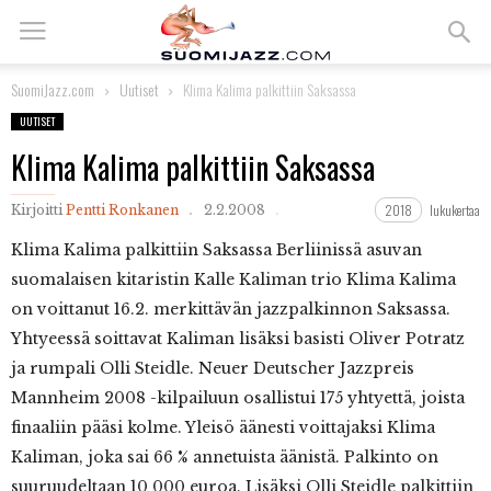
SuomiJazz.com
Uutiset
Klima Kalima palkittiin Saksassa
UUTISET
Klima Kalima palkittiin Saksassa
2018
lukukertaa
Kirjoitti
Pentti Ronkanen
2.2.2008
Klima
Kalima palkittiin Saksassa Berliinissä asuvan
suomalaisen kitaristin Kalle Kaliman trio Klima Kalima
on voittanut 16.2. merkittävän jazzpalkinnon Saksassa.
Yhtyeessä soittavat Kaliman lisäksi basisti Oliver Potratz
ja rumpali Olli Steidle. Neuer Deutscher Jazzpreis
Mannheim 2008 -kilpailuun osallistui 175 yhtyettä, joista
finaaliin pääsi kolme. Yleisö äänesti voittajaksi Klima
Kaliman, joka sai 66 % annetuista äänistä. Palkinto on
suuruudeltaan 10 000 euroa. Lisäksi Olli Steidle palkittiin