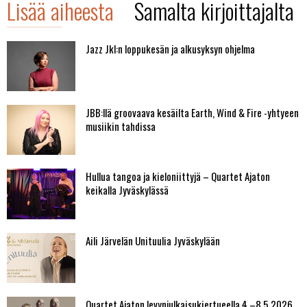
Lisää aiheesta
Samalta kirjoittajalta
Jazz Jkl:n loppukesän ja alkusyksyn ohjelma
JBB:llä groovaava kesäilta Earth, Wind & Fire -yhtyeen
musiikin tahdissa
Hullua tangoa ja kieloniittyjä – Quartet Ajaton
keikalla Jyväskylässä
Aili Järvelän Unituulia Jyväskylään
Quartet Ajaton levynjulkaisukiertueella 4.–8.5.2026