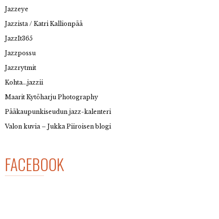
Jazzeye
Jazzista / Katri Kallionpää
JazzIt365
Jazzpossu
Jazzrytmit
Kohta…jazzii
Maarit Kytöharju Photography
Pääkaupunkiseudun jazz-kalenteri
Valon kuvia – Jukka Piiroisen blogi
FACEBOOK