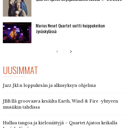
Marius Neset Quartet soitti huippukeikan
Jyväskylässä
UUSIMMAT
Jazz Jkl:n loppukesän ja alkusyksyn ohjelma
JBB:llä groovaava kesäilta Earth, Wind & Fire -yhtyeen
musiikin tahdissa
Hullua tangoa ja kieloniittyjä – Quartet Ajaton keikalla