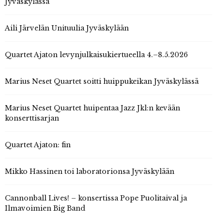
Jyväskylässä
Aili Järvelän Unituulia Jyväskylään
Quartet Ajaton levynjulkaisukiertueella 4.–8.5.2026
Marius Neset Quartet soitti huippukeikan Jyväskylässä
Marius Neset Quartet huipentaa Jazz Jkl:n kevään
konserttisarjan
Quartet Ajaton: fin
Mikko Hassinen toi laboratorionsa Jyväskylään
Cannonball Lives! – konsertissa Pope Puolitaival ja
Ilmavoimien Big Band