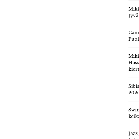
Mikk
Jyvä
Cann
Puol
Mik
Hass
kier
Sibi
202
Swin
keik
Jazz