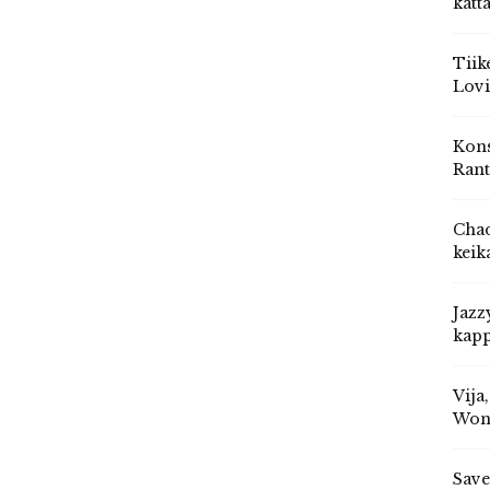
katt
Tiik
Lovi
Kons
Rant
Chad
keik
Jazz
kapp
Vija
Won
Save