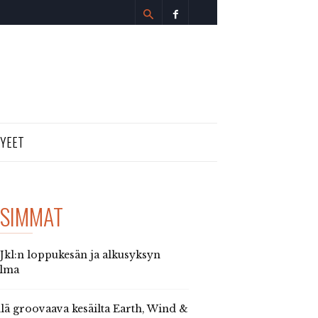
TYEET
SIMMAT
 Jkl:n loppukesän ja alkusyksyn
elma
llä groovaava kesäilta Earth, Wind &