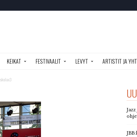
KEIKAT
FESTIVAALIT
LEVYT
ARTISTIT JA YH
skolax3
UU
Jazz
ohj
JBB: