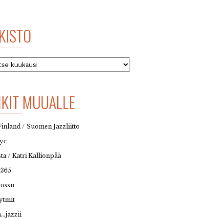
KISTO
to
NKIT MUUALLE
Finland / Suomen Jazzliitto
eye
sta / Katri Kallionpää
t365
possu
ytmit
…jazzii