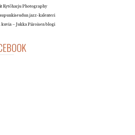
it Kytöharju Photography
upunkiseudun jazz-kalenteri
 kuvia – Jukka Piiroisen blogi
CEBOOK