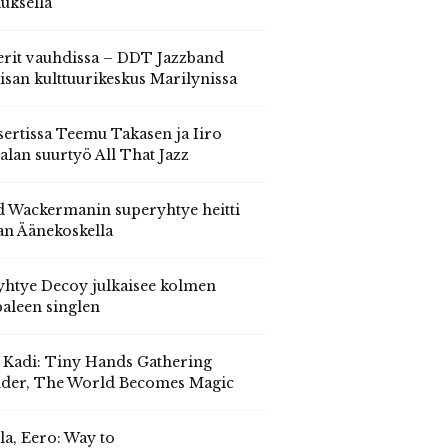
auksella
erit vauhdissa – DDT Jazzband
isan kulttuurikeskus Marilynissa
ertissa Teemu Takasen ja Iiro
alan suurtyö All That Jazz
 Wackermanin superyhtye heitti
an Äänekoskella
yhtye Decoy julkaisee kolmen
aleen singlen
, Kadi: Tiny Hands Gathering
der, The World Becomes Magic
la, Eero: Way to