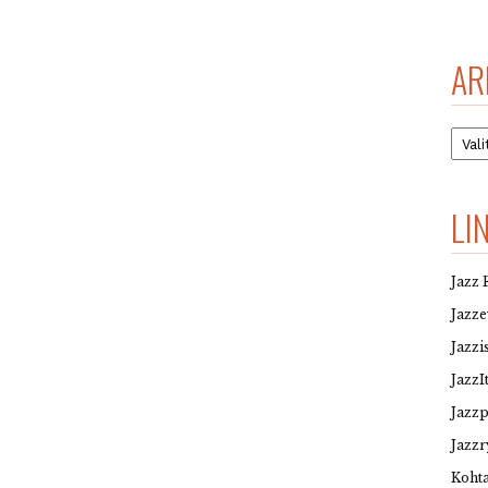
AR
Arkis
LI
Jazz 
Jazz
Jazzi
JazzI
Jazz
Jazzr
Kohta