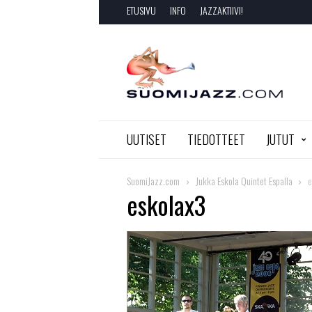
ETUSIVU
INFO
JAZZAKTIIVI!
SuomiJazz.com
UUTISET
TIEDOTTEET
JUTUT
SuomiJazz.com
Jukka Eskola Quintet Espalla
e
eskolax3