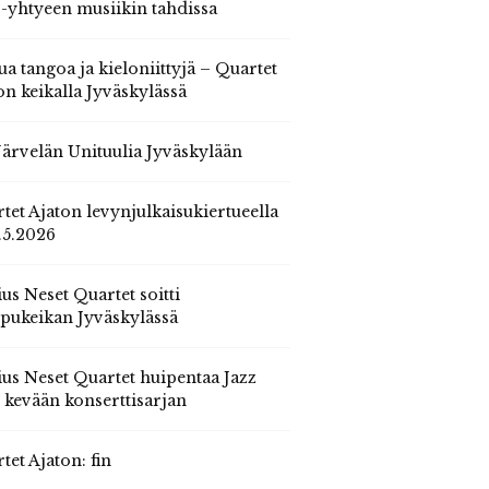
 -yhtyeen musiikin tahdissa
ua tangoa ja kieloniittyjä – Quartet
on keikalla Jyväskylässä
 Järvelän Unituulia Jyväskylään
tet Ajaton levynjulkaisukiertueella
.5.2026
us Neset Quartet soitti
pukeikan Jyväskylässä
us Neset Quartet huipentaa Jazz
n kevään konserttisarjan
tet Ajaton: fin