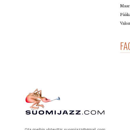
Maar
Pääka
Valon
FA
Ota meihin yhteyttä:
suomijazz@gmail.com