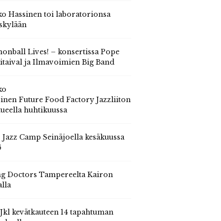
o Hassinen toi laboratorionsa
skylään
onball Lives! – konsertissa Pope
itaival ja Ilmavoimien Big Band
ko
inen Future Food Factory Jazzliiton
tueella huhtikuussa
s Jazz Camp Seinäjoella kesäkuussa
6
g Doctors Tampereelta Kairon
alla
 Jkl kevätkauteen 14 tapahtuman