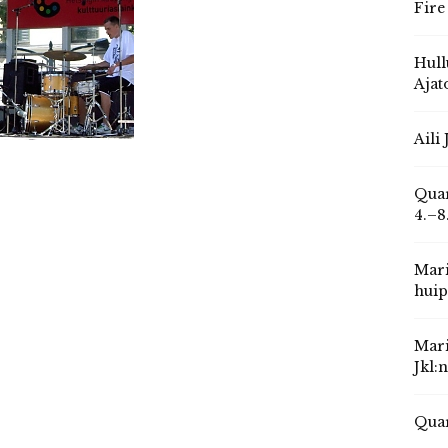
Fire
Hull
Ajat
Aili
Quar
4.–8
Mari
huip
Mari
Jkl:
Quar