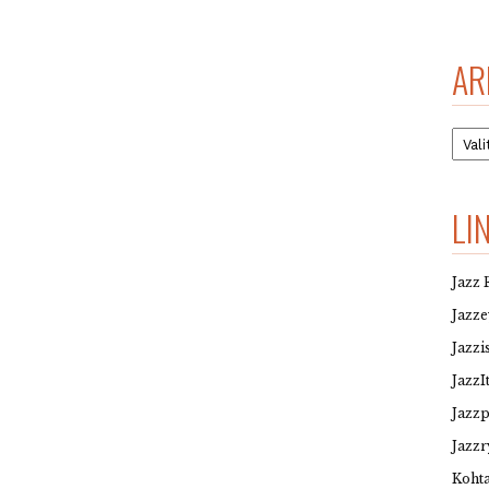
AR
Arkis
LI
Jazz 
Jazz
Jazzi
JazzI
Jazz
Jazzr
Kohta