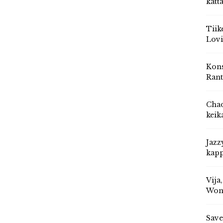
katt
Tiik
Lovi
Kons
Rant
Chad
keik
Jazz
kapp
Vija
Won
Save