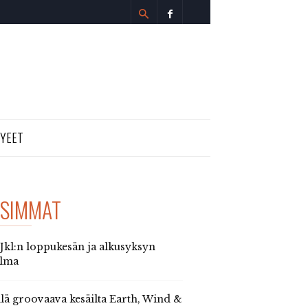
TYEET
SIMMAT
 Jkl:n loppukesän ja alkusyksyn
elma
llä groovaava kesäilta Earth, Wind &