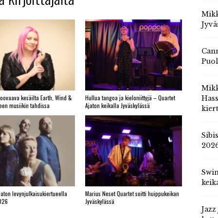
Mikk
Jyvä
Cann
Puol
Mik
roovaava kesäilta Earth, Wind &
Hullua tangoa ja kieloniittyjä – Quartet
Hass
yeen musiikin tahdissa
Ajaton keikalla Jyväskylässä
kier
Sibi
202
Swin
keik
jaton levynjulkaisukiertueella
Marius Neset Quartet soitti huippukeikan
026
Jyväskylässä
Jazz