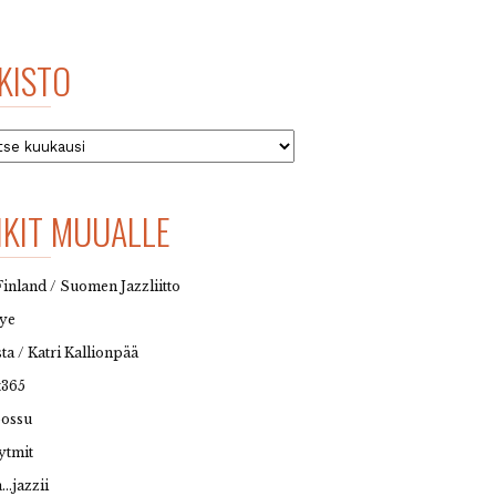
KISTO
to
NKIT MUUALLE
Finland / Suomen Jazzliitto
eye
sta / Katri Kallionpää
t365
possu
ytmit
…jazzii