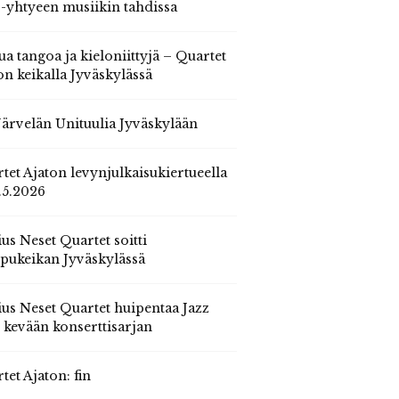
 -yhtyeen musiikin tahdissa
ua tangoa ja kieloniittyjä – Quartet
on keikalla Jyväskylässä
 Järvelän Unituulia Jyväskylään
tet Ajaton levynjulkaisukiertueella
.5.2026
us Neset Quartet soitti
pukeikan Jyväskylässä
us Neset Quartet huipentaa Jazz
n kevään konserttisarjan
tet Ajaton: fin