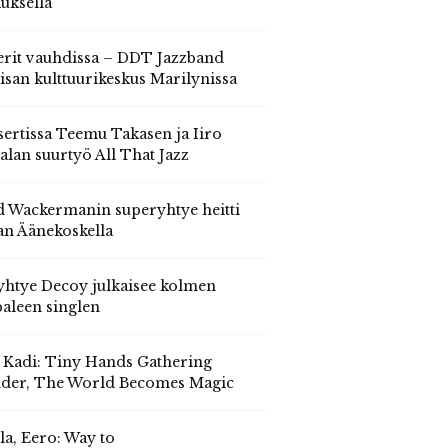
auksella
erit vauhdissa – DDT Jazzband
isan kulttuurikeskus Marilynissa
ertissa Teemu Takasen ja Iiro
alan suurtyö All That Jazz
 Wackermanin superyhtye heitti
an Äänekoskella
yhtye Decoy julkaisee kolmen
aleen singlen
, Kadi: Tiny Hands Gathering
der, The World Becomes Magic
la, Eero: Way to