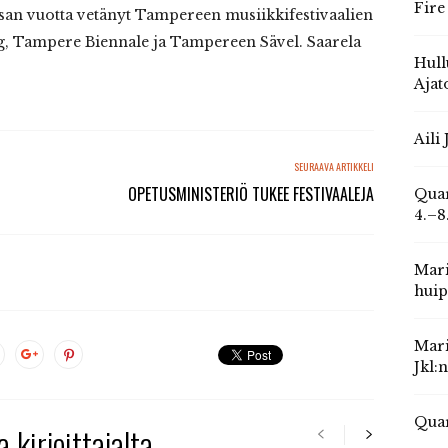
Fire
ksan vuotta vetänyt Tampereen musiikkifestivaalien
 Tampere Biennale ja Tampereen Sävel. Saarela
Hull
Ajat
Aili
SEURAAVA ARTIKKELI
OPETUSMINISTERIÖ TUKEE FESTIVAALEJA
Quar
4.–8
Mari
huip
Mari
Jkl:
Quar
 kirjoittajalta