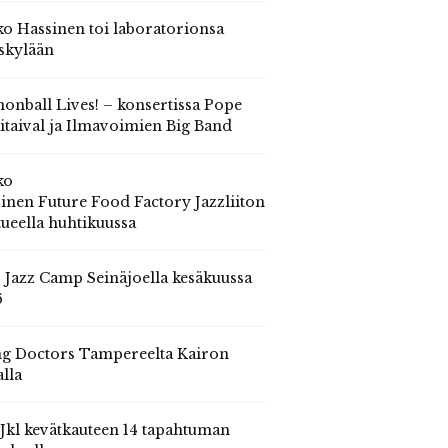
o Hassinen toi laboratorionsa
skylään
onball Lives! – konsertissa Pope
itaival ja Ilmavoimien Big Band
ko
inen Future Food Factory Jazzliiton
tueella huhtikuussa
s Jazz Camp Seinäjoella kesäkuussa
6
g Doctors Tampereelta Kairon
alla
 Jkl kevätkauteen 14 tapahtuman