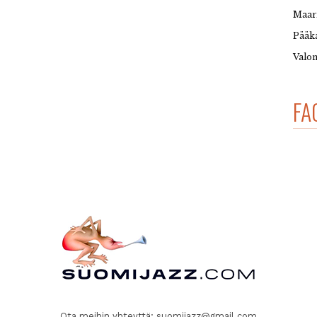
Maar
Pääka
Valon
FA
Ota meihin yhteyttä:
suomijazz@gmail.com