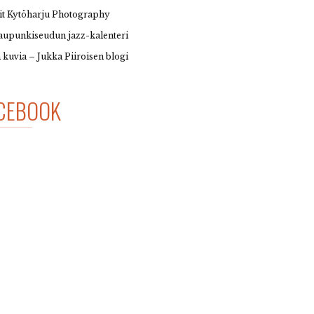
it Kytöharju Photography
upunkiseudun jazz-kalenteri
 kuvia – Jukka Piiroisen blogi
CEBOOK