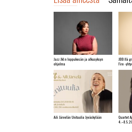
Jazz Jkl:n loppukesän ja alkusyksyn
JBB:llä g
ohjelma
Fire -yht
Aili Järvelän Unituulia Jyväskylään
Quartet A
4.–8.5.2