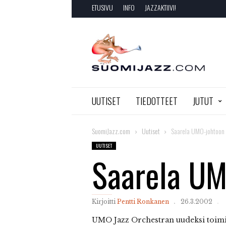
ETUSIVU
INFO
JAZZAKTIIVI!
SuomiJazz.com
UUTISET
TIEDOTTEET
JUTUT
SuomiJazz.com
Uutiset
Saarela UMO-johtoon
UUTISET
Saarela UM
Kirjoitti
Pentti Ronkanen
26.3.2002
UMO
Jazz Orchestran uudeksi toim