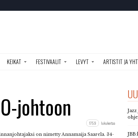
KEIKAT
FESTIVAALIT
LEVYT
ARTISTIT JA YH
UU
O-johtoon
Jazz
ohj
1759
lukukertaa
JBB:
innanjohtajaksi on nimetty Annamaija Saarela. 34-