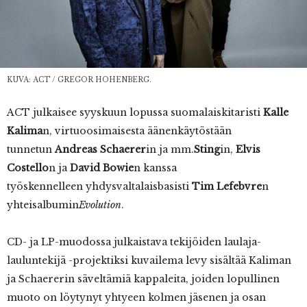
KUVA: ACT / GREGOR HOHENBERG.
ACT julkaisee syyskuun lopussa suomalaiskitaristi
Kalle
Kalima
n, virtuoosimaisesta äänenkäytöstään
tunnetun
Andreas Schaerer
in ja mm.
Sting
in,
Elvis
Costello
n ja
David Bowie
n kanssa
työskennelleen yhdysvaltalaisbasisti
Tim Lefebvre
n
yhteisalbumin
Evolution
.
CD- ja LP-muodossa julkaistava tekijöiden laulaja-
lauluntekijä -projektiksi kuvailema levy sisältää Kaliman
ja Schaererin säveltämiä kappaleita, joiden lopullinen
muoto on löytynyt yhtyeen kolmen jäsenen ja osan