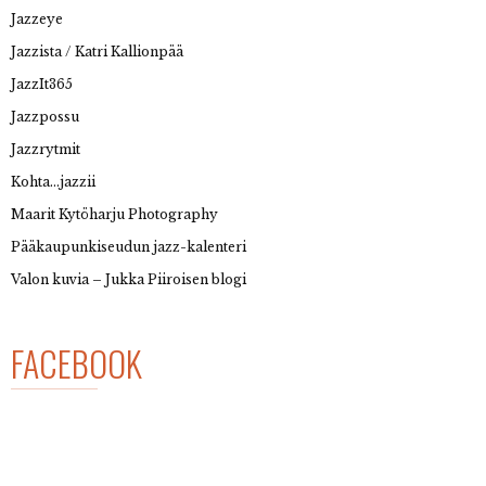
Jazzeye
Jazzista / Katri Kallionpää
JazzIt365
Jazzpossu
Jazzrytmit
Kohta…jazzii
Maarit Kytöharju Photography
Pääkaupunkiseudun jazz-kalenteri
Valon kuvia – Jukka Piiroisen blogi
FACEBOOK