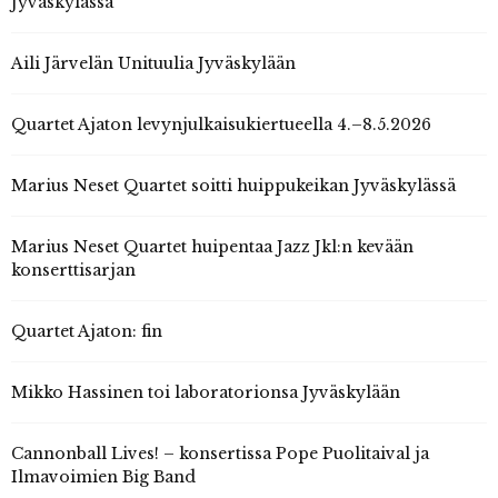
Jyväskylässä
Aili Järvelän Unituulia Jyväskylään
Quartet Ajaton levynjulkaisukiertueella 4.–8.5.2026
Marius Neset Quartet soitti huippukeikan Jyväskylässä
Marius Neset Quartet huipentaa Jazz Jkl:n kevään
konserttisarjan
Quartet Ajaton: fin
Mikko Hassinen toi laboratorionsa Jyväskylään
Cannonball Lives! – konsertissa Pope Puolitaival ja
Ilmavoimien Big Band