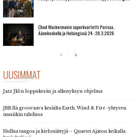
Chad Wackermanin superkvartetti Porissa,
Äänekoskella ja Helsingissä 24.-26.3.2026
UUSIMMAT
Jazz Jkl:n loppukesän ja alkusyksyn ohjelma
JBB:llä groovaava kesäilta Earth, Wind & Fire -yhtyeen
musiikin tahdissa
Hullua tangoa ja kieloniittyjä – Quartet Ajaton keikalla