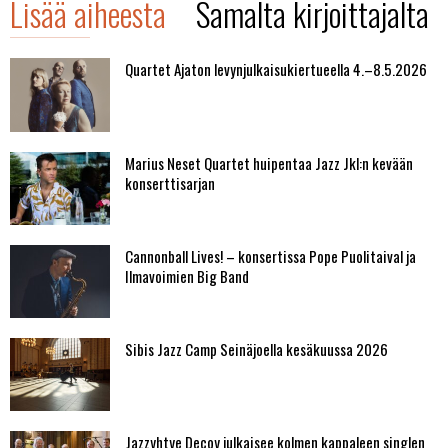
Lisää aiheesta
Samalta kirjoittajalta
Quartet Ajaton levynjulkaisukiertueella 4.–8.5.2026
Marius Neset Quartet huipentaa Jazz Jkl:n kevään
konserttisarjan
Cannonball Lives! – konsertissa Pope Puolitaival ja
Ilmavoimien Big Band
Sibis Jazz Camp Seinäjoella kesäkuussa 2026
Jazzyhtye Decoy julkaisee kolmen kappaleen singlen