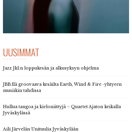
UUSIMMAT
Jazz Jkl:n loppukesän ja alkusyksyn ohjelma
JBB:llä groovaava kesäilta Earth, Wind & Fire -yhtyeen
musiikin tahdissa
Hullua tangoa ja kieloniittyjä – Quartet Ajaton keikalla
Jyväskylässä
Aili Järvelän Unituulia Jyväskylään