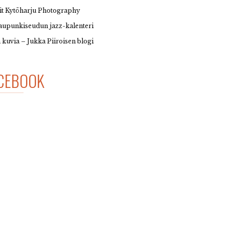
it Kytöharju Photography
upunkiseudun jazz-kalenteri
 kuvia – Jukka Piiroisen blogi
CEBOOK