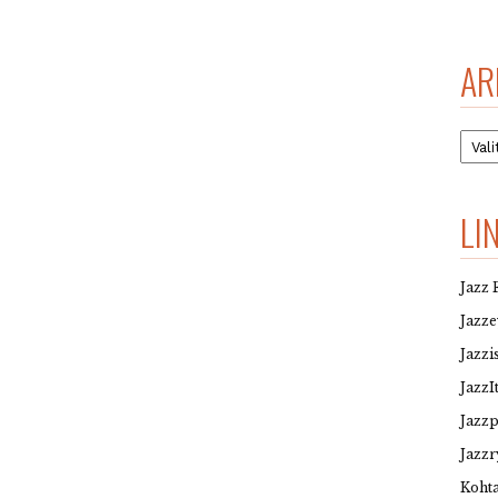
AR
Arkis
LI
Jazz 
Jazz
Jazzi
JazzI
Jazz
Jazzr
Kohta