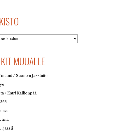
KISTO
to
NKIT MUUALLE
Finland / Suomen Jazzliitto
eye
sta / Katri Kallionpää
t365
possu
ytmit
…jazzii