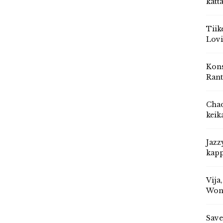
katt
Tiik
Lovi
Kons
Rant
Chad
keik
Jazz
kapp
Vija
Won
Save