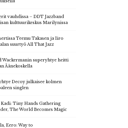
auksella
erit vauhdissa – DDT Jazzband
isan kulttuurikeskus Marilynissa
ertissa Teemu Takasen ja Iiro
alan suurtyö All That Jazz
 Wackermanin superyhtye heitti
an Äänekoskella
yhtye Decoy julkaisee kolmen
aleen singlen
, Kadi: Tiny Hands Gathering
der, The World Becomes Magic
la, Eero: Way to