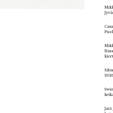
Mikk
Jyvä
Cann
Puol
Mik
Hass
kier
Sibi
202
Swin
keik
Jazz