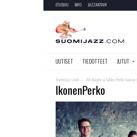
ETUSIVU
INFO
JAZZAKTIIVI!
SuomiJazz.com
UUTISET
TIEDOTTEET
JUTUT
SuomiJazz.com
Aili Ikosen ja Jukka Perko Avaran 
IkonenPerko