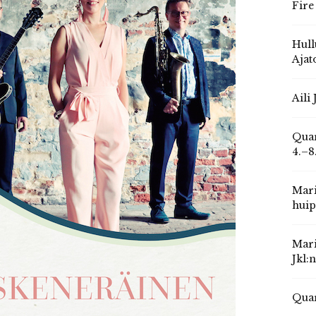
Fire
Hull
Ajat
Aili
Quar
4.–8
Mari
huip
Mari
Jkl:
Quar