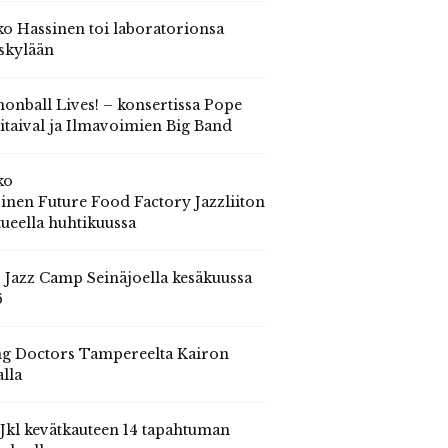
o Hassinen toi laboratorionsa
skylään
onball Lives! – konsertissa Pope
itaival ja Ilmavoimien Big Band
ko
inen Future Food Factory Jazzliiton
tueella huhtikuussa
s Jazz Camp Seinäjoella kesäkuussa
6
g Doctors Tampereelta Kairon
alla
 Jkl kevätkauteen 14 tapahtuman