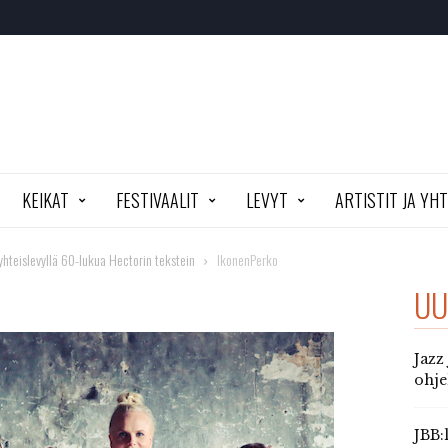
KEIKAT
FESTIVAALIT
LEVYT
ARTISTIT JA YH
yhteislevyllä 60-lukua Hectorin tekstein
IkonenPerko
UU
Jazz
ohj
JBB: