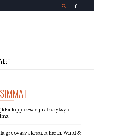
TYEET
SIMMAT
 Jkl:n loppukesän ja alkusyksyn
elma
llä groovaava kesäilta Earth, Wind &