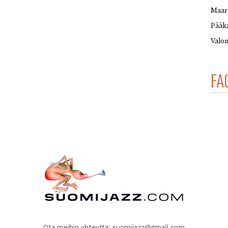
Maar
Pääka
Valon
FA
Ota meihin yhteyttä:
suomijazz@gmail.com