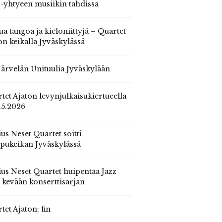
 -yhtyeen musiikin tahdissa
ua tangoa ja kieloniittyjä – Quartet
on keikalla Jyväskylässä
 Järvelän Unituulia Jyväskylään
tet Ajaton levynjulkaisukiertueella
.5.2026
us Neset Quartet soitti
pukeikan Jyväskylässä
us Neset Quartet huipentaa Jazz
n kevään konserttisarjan
tet Ajaton: fin