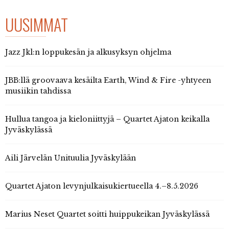
UUSIMMAT
Jazz Jkl:n loppukesän ja alkusyksyn ohjelma
JBB:llä groovaava kesäilta Earth, Wind & Fire -yhtyeen
musiikin tahdissa
Hullua tangoa ja kieloniittyjä – Quartet Ajaton keikalla
Jyväskylässä
Aili Järvelän Unituulia Jyväskylään
Quartet Ajaton levynjulkaisukiertueella 4.–8.5.2026
Marius Neset Quartet soitti huippukeikan Jyväskylässä