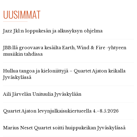
UUSIMMAT
Jazz Jkl:n loppukesän ja alkusyksyn ohjelma
JBB:llä groovaava kesäilta Earth, Wind & Fire -yhtyeen
musiikin tahdissa
Hullua tangoa ja kieloniittyjä – Quartet Ajaton keikalla
Jyväskylässä
Aili Järvelän Unituulia Jyväskylään
Quartet Ajaton levynjulkaisukiertueella 4.–8.5.2026
Marius Neset Quartet soitti huippukeikan Jyväskylässä