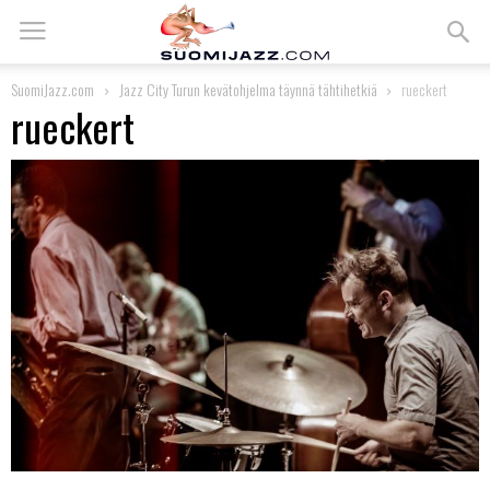
SuomiJazz.com
Jazz City Turun kevätohjelma täynnä tähtihetkiä
rueckert
rueckert