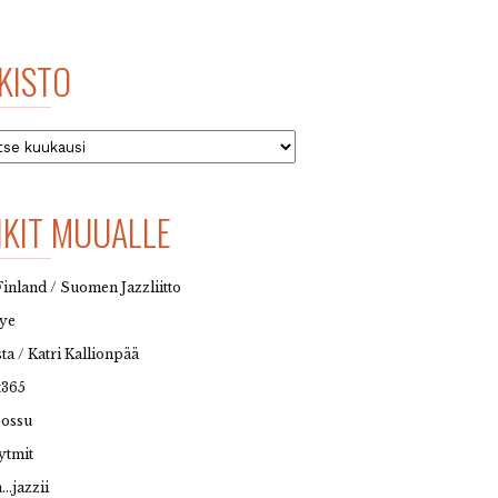
KISTO
to
NKIT MUUALLE
Finland / Suomen Jazzliitto
eye
sta / Katri Kallionpää
t365
possu
ytmit
…jazzii