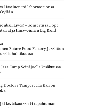
o Hassinen toi laboratorionsa
skylään
onball Lives! – konsertissa Pope
itaival ja Ilmavoimien Big Band
ko
inen Future Food Factory Jazzliiton
tueella huhtikuussa
s Jazz Camp Seinäjoella kesäkuussa
6
g Doctors Tampereelta Kairon
alla
 Jkl kevätkauteen 14 tapahtuman