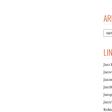
AR
Arkis
LI
Jazz 
Jazz
Jazzi
JazzI
Jazz
Jazzr
Kohta