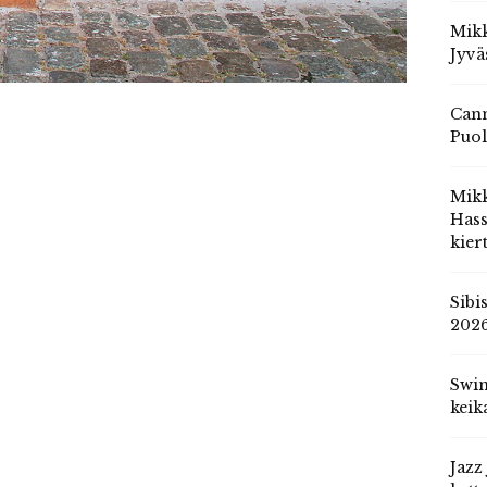
Mikk
Jyvä
Cann
Puol
Mik
Hass
kier
Sibi
202
Swin
keik
Jazz