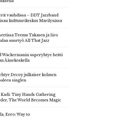
auksella
erit vauhdissa – DDT Jazzband
isan kulttuurikeskus Marilynissa
ertissa Teemu Takasen ja Iiro
alan suurtyö All That Jazz
 Wackermanin superyhtye heitti
an Äänekoskella
yhtye Decoy julkaisee kolmen
aleen singlen
, Kadi: Tiny Hands Gathering
der, The World Becomes Magic
la, Eero: Way to