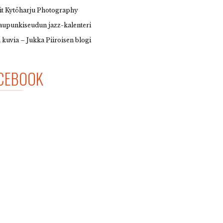
it Kytöharju Photography
upunkiseudun jazz-kalenteri
 kuvia – Jukka Piiroisen blogi
CEBOOK