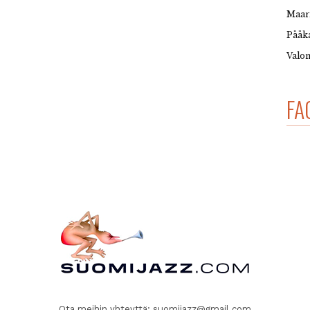
Maar
Pääka
Valon
FA
Ota meihin yhteyttä:
suomijazz@gmail.com