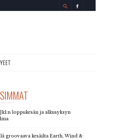
TYEET
SIMMAT
 Jkl:n loppukesän ja alkusyksyn
elma
llä groovaava kesäilta Earth, Wind &