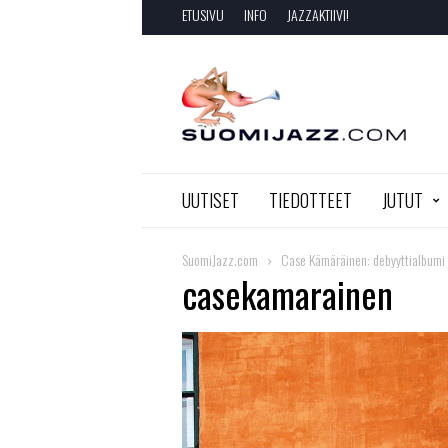
ETUSIVU
INFO
JAZZAKTIIVI!
SuomiJazz.com
UUTISET
TIEDOTTEET
JUTUT
SuomiJazz.com
Case Kämäräinen: debyyttialbumi 
casekamarainen