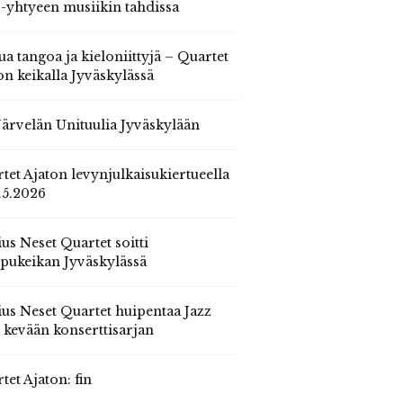
 -yhtyeen musiikin tahdissa
ua tangoa ja kieloniittyjä – Quartet
on keikalla Jyväskylässä
 Järvelän Unituulia Jyväskylään
tet Ajaton levynjulkaisukiertueella
.5.2026
us Neset Quartet soitti
pukeikan Jyväskylässä
us Neset Quartet huipentaa Jazz
n kevään konserttisarjan
tet Ajaton: fin