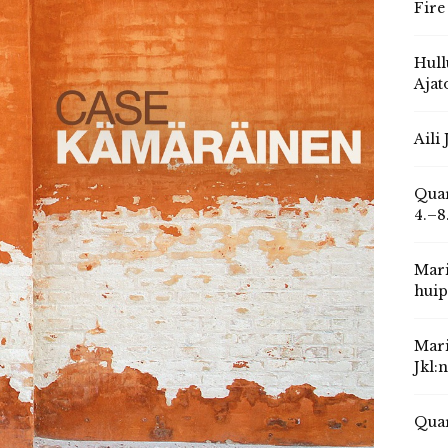
Fire
Hull
Ajat
Aili
Quar
4.–8
Mari
huip
Mari
Jkl:
Quar