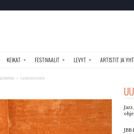
KEIKAT
FESTIVAALIT
LEVYT
ARTISTIT JA YH
ja kiertue
casekamarainen
UU
Jazz
ohj
JBB: