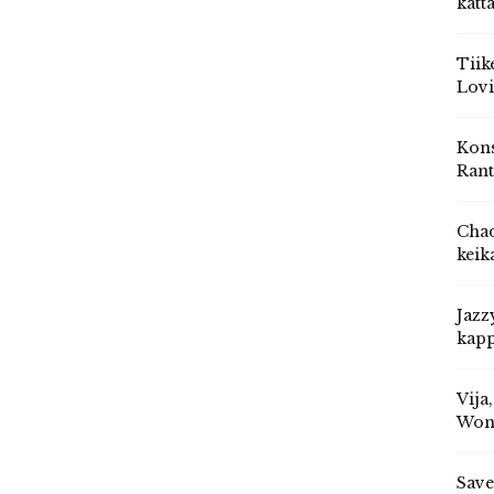
katt
Tiik
Lovi
Kons
Rant
Chad
keik
Jazz
kapp
Vija
Won
Save