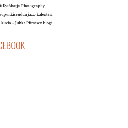
it Kytöharju Photography
upunkiseudun jazz-kalenteri
 kuvia – Jukka Piiroisen blogi
CEBOOK