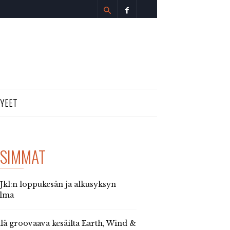
TYEET
SIMMAT
 Jkl:n loppukesän ja alkusyksyn
elma
llä groovaava kesäilta Earth, Wind &