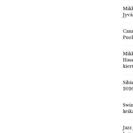
Mikk
Jyvä
Cann
Puol
Mik
Hass
kier
Sibi
202
Swin
keik
Jazz