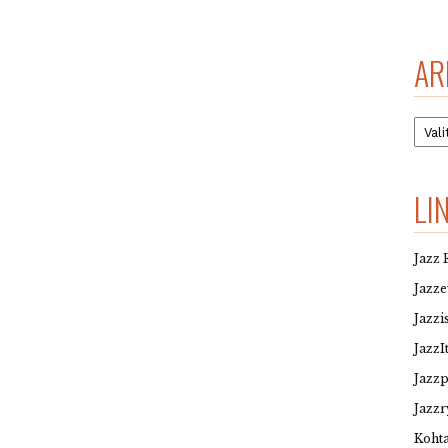
AR
Arkis
LI
Jazz 
Jazz
Jazzi
JazzI
Jazz
Jazzr
Kohta