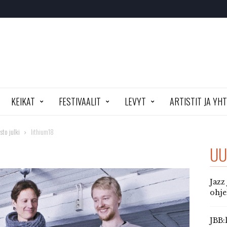
KEIKAT
FESTIVAALIT
LEVYT
ARTISTIT JA YH
to julki
lithium18
UU
Jazz
ohj
JBB: