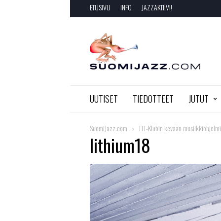
ETUSIVU
INFO
JAZZAKTIIVI!
SuomiJazz.com
UUTISET
TIEDOTTEET
JUTUT
SuomiJazz.com
TTT-Klubin kevään musiikkiohjelmis
lithium18