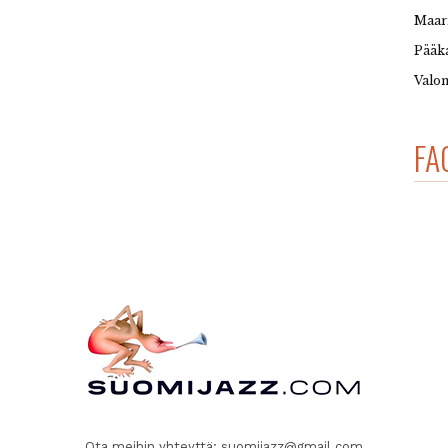
Maar
Pääka
Valon
FA
Ota meihin yhteyttä:
suomijazz@gmail.com