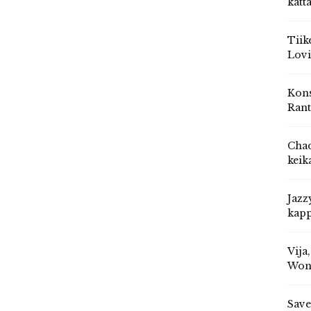
katt
Tiik
Lovi
Kons
Rant
Chad
keik
Jazz
kapp
Vija
Won
Save