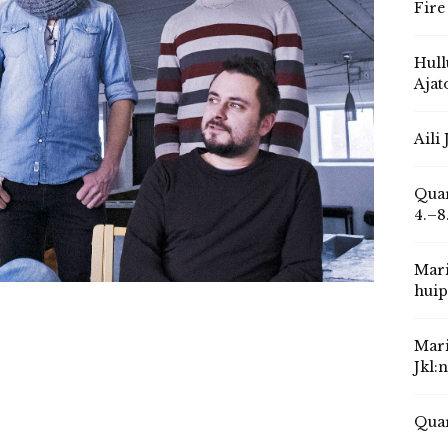
Fire
Hull
Ajat
Aili
Quar
4.–8
Mari
huip
Mari
Jkl:
Quar