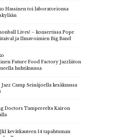
o Hassinen toi laboratorionsa
skylään
onball Lives! – konsertissa Pope
itaival ja Ilmavoimien Big Band
ko
inen Future Food Factory Jazzliiton
tueella huhtikuussa
s Jazz Camp Seinäjoella kesäkuussa
6
g Doctors Tampereelta Kairon
alla
 Jkl kevätkauteen 14 tapahtuman