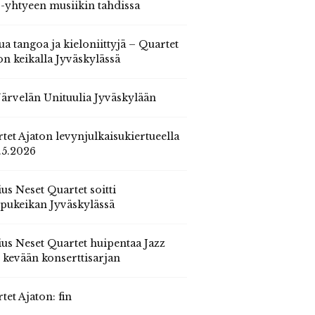
 -yhtyeen musiikin tahdissa
ua tangoa ja kieloniittyjä – Quartet
on keikalla Jyväskylässä
 Järvelän Unituulia Jyväskylään
tet Ajaton levynjulkaisukiertueella
.5.2026
us Neset Quartet soitti
pukeikan Jyväskylässä
us Neset Quartet huipentaa Jazz
n kevään konserttisarjan
tet Ajaton: fin