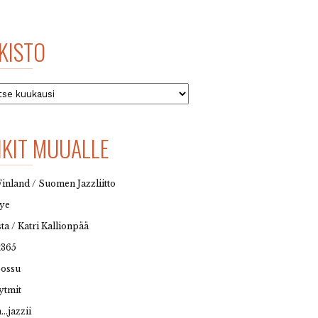
KISTO
to
NKIT MUUALLE
Finland / Suomen Jazzliitto
eye
sta / Katri Kallionpää
t365
possu
ytmit
…jazzii