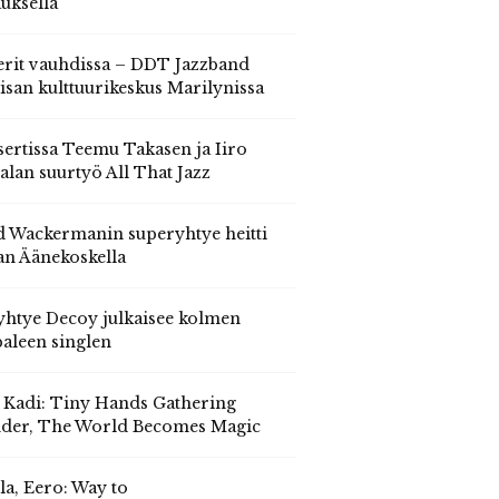
auksella
erit vauhdissa – DDT Jazzband
isan kulttuurikeskus Marilynissa
ertissa Teemu Takasen ja Iiro
alan suurtyö All That Jazz
 Wackermanin superyhtye heitti
an Äänekoskella
yhtye Decoy julkaisee kolmen
aleen singlen
, Kadi: Tiny Hands Gathering
der, The World Becomes Magic
la, Eero: Way to