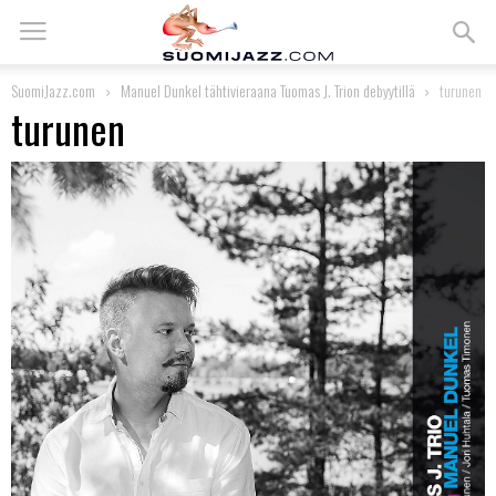
SuomiJazz.com
Manuel Dunkel tähtivieraana Tuomas J. Trion debyytillä
turunen
turunen