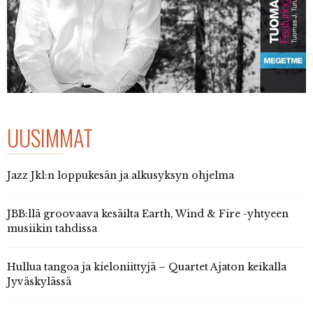
UUSIMMAT
Jazz Jkl:n loppukesän ja alkusyksyn ohjelma
JBB:llä groovaava kesäilta Earth, Wind & Fire -yhtyeen
musiikin tahdissa
Hullua tangoa ja kieloniittyjä – Quartet Ajaton keikalla
Jyväskylässä