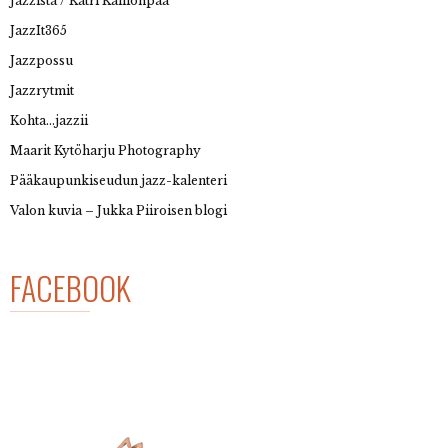
Jazzista / Katri Kallionpää
JazzIt365
Jazzpossu
Jazzrytmit
Kohta…jazzii
Maarit Kytöharju Photography
Pääkaupunkiseudun jazz-kalenteri
Valon kuvia – Jukka Piiroisen blogi
FACEBOOK