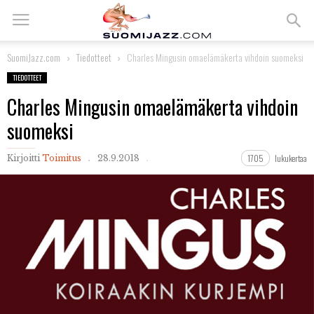
SuomiJazz.com
Tiedotteet
Charles Mingusin omaelämäkerta vihdoin suomeksi
TIEDOTTEET
Charles Mingusin omaelämäkerta vihdoin
suomeksi
1705
lukukertaa
Kirjoitti
Toimitus
28.9.2018