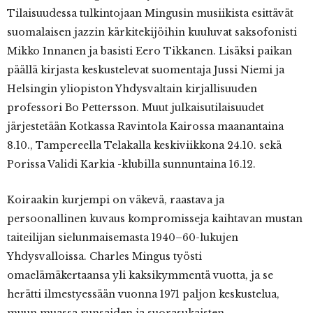
Tilaisuudessa tulkintojaan Mingusin musiikista esittävät
suomalaisen jazzin kärkitekijöihin kuuluvat saksofonisti
Mikko Innanen ja basisti Eero Tikkanen. Lisäksi paikan
päällä kirjasta keskustelevat suomentaja Jussi Niemi ja
Helsingin yliopiston Yhdysvaltain kirjallisuuden
professori Bo Pettersson. Muut julkaisutilaisuudet
järjestetään Kotkassa Ravintola Kairossa maanantaina
8.10., Tampereella Telakalla keskiviikkona 24.10. sekä
Porissa Validi Karkia -klubilla sunnuntaina 16.12.
Koiraakin kurjempi on väkevä, raastava ja
persoonallinen kuvaus kompromisseja kaihtavan mustan
taiteilijan sielunmaisemasta 1940–60-lukujen
Yhdysvalloissa. Charles Mingus työsti
omaelämäkertaansa yli kaksikymmentä vuotta, ja se
herätti ilmestyessään vuonna 1971 paljon keskustelua,