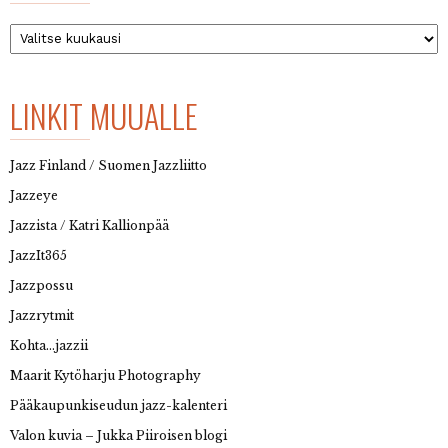
Arkisto
LINKIT MUUALLE
Jazz Finland / Suomen Jazzliitto
Jazzeye
Jazzista / Katri Kallionpää
JazzIt365
Jazzpossu
Jazzrytmit
Kohta…jazzii
Maarit Kytöharju Photography
Pääkaupunkiseudun jazz-kalenteri
Valon kuvia – Jukka Piiroisen blogi