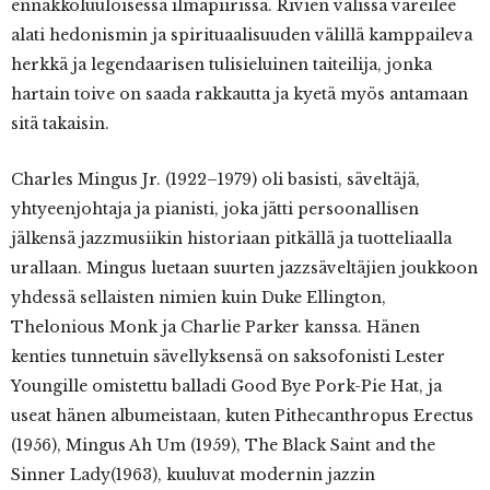
ennakkoluuloisessa ilmapiirissä. Rivien välissä väreilee
alati hedonismin ja spirituaalisuuden välillä kamppaileva
herkkä ja legendaarisen tulisieluinen taiteilija, jonka
hartain toive on saada rakkautta ja kyetä myös antamaan
sitä takaisin.
Charles Mingus Jr. (1922–1979) oli basisti, säveltäjä,
yhtyeenjohtaja ja pianisti, joka jätti persoonallisen
jälkensä jazzmusiikin historiaan pitkällä ja tuotteliaalla
urallaan. Mingus luetaan suurten jazzsäveltäjien joukkoon
yhdessä sellaisten nimien kuin Duke Ellington,
Thelonious Monk ja Charlie Parker kanssa. Hänen
kenties tunnetuin sävellyksensä on saksofonisti Lester
Youngille omistettu balladi Good Bye Pork-Pie Hat, ja
useat hänen albumeistaan, kuten Pithecanthropus Erectus
(1956), Mingus Ah Um (1959), The Black Saint and the
Sinner Lady(1963), kuuluvat modernin jazzin