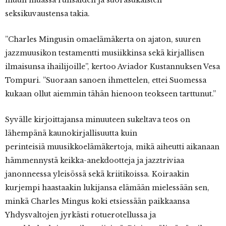
muun muassa runsaiden ja suorasukaisten
seksikuvaustensa takia.
”Charles Mingusin omaelämäkerta on ajaton, suuren
jazzmuusikon testamentti musiikkinsa sekä kirjallisen
ilmaisunsa ihailijoille”, kertoo Aviador Kustannuksen Vesa
Tompuri. ”Suoraan sanoen ihmettelen, ettei Suomessa
kukaan ollut aiemmin tähän hienoon teokseen tarttunut.”
Syvälle kirjoittajansa minuuteen sukeltava teos on
lähempänä kaunokirjallisuutta kuin
perinteisiä muusikkoelämäkertoja, mikä aiheutti aikanaan
hämmennystä keikka-anekdootteja ja jazztriviaa
janonneessa yleisössä sekä kriitikoissa. Koiraakin
kurjempi haastaakin lukijansa elämään mielessään sen,
minkä Charles Mingus koki etsiessään paikkaansa
Yhdysvaltojen jyrkästi rotuerotellussa ja