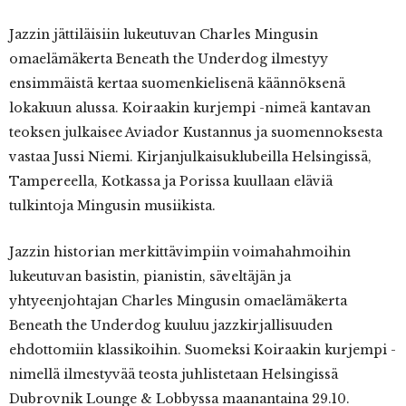
Jazzin jättiläisiin lukeutuvan Charles Mingusin
omaelämäkerta Beneath the Underdog ilmestyy
ensimmäistä kertaa suomenkielisenä käännöksenä
lokakuun alussa. Koiraakin kurjempi -nimeä kantavan
teoksen julkaisee Aviador Kustannus ja suomennoksesta
vastaa Jussi Niemi. Kirjanjulkaisuklubeilla Helsingissä,
Tampereella, Kotkassa ja Porissa kuullaan eläviä
tulkintoja Mingusin musiikista.
Jazzin historian merkittävimpiin voimahahmoihin
lukeutuvan basistin, pianistin, säveltäjän ja
yhtyeenjohtajan Charles Mingusin omaelämäkerta
Beneath the Underdog kuuluu jazzkirjallisuuden
ehdottomiin klassikoihin. Suomeksi Koiraakin kurjempi -
nimellä ilmestyvää teosta juhlistetaan Helsingissä
Dubrovnik Lounge & Lobbyssa maanantaina 29.10.