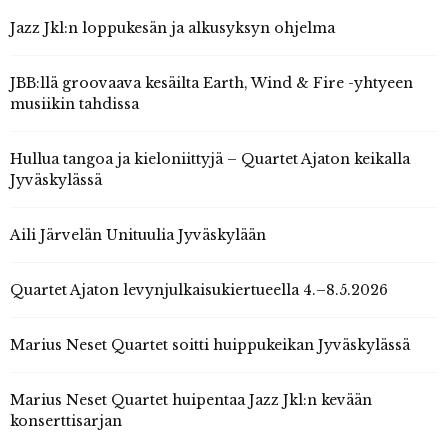
Jazz Jkl:n loppukesän ja alkusyksyn ohjelma
JBB:llä groovaava kesäilta Earth, Wind & Fire -yhtyeen
musiikin tahdissa
Hullua tangoa ja kieloniittyjä – Quartet Ajaton keikalla
Jyväskylässä
Aili Järvelän Unituulia Jyväskylään
Quartet Ajaton levynjulkaisukiertueella 4.–8.5.2026
Marius Neset Quartet soitti huippukeikan Jyväskylässä
Marius Neset Quartet huipentaa Jazz Jkl:n kevään
konserttisarjan