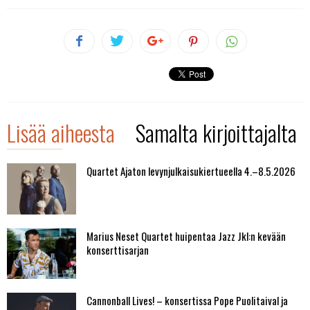
Lisää aiheesta
Samalta kirjoittajalta
Quartet Ajaton levynjulkaisukiertueella 4.–8.5.2026
Marius Neset Quartet huipentaa Jazz Jkl:n kevään
konserttisarjan
Cannonball Lives! – konsertissa Pope Puolitaival ja