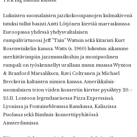
Lukuisten suomalaisten jazzkokoonpanojen kulmakivenä
tutuksi tullut basisti Antti Lötjönen kiertää marraskuussa
Euroopassa yhdessä yhdysvaltalaisen
rumpalivirtuoosi Jeff ”Tain” Wattsin sekä kitaristi Kurt
Rosenwinkelin kanssa. Watts (s. 1960) lukeutuu aikamme
merkittävimpiin jazzmuusikoihin ja monipuolinen
rumpali on työskennellyt urallaan muun muassa Wynton
& Branford Marsaliksen, Ravi Coltranen ja Michael
Breckerin kaltaisten nimien kanssa. Amerikkalais-
suomalaisen trion viiden konsertin kiertue pysähtyy 20.–
25.11. Lontoon legendaarisessa Pizza Expressissä,
Lyonissa ja Fontainebleaussa Ranskassa, Kaliszissa
Puolassa sekä Bimhuis-konserttipyhätössä
Amsterdamissa.