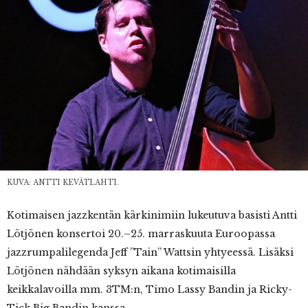
KUVA: ANTTI KEVÄTLAHTI.
Kotimaisen jazzkentän kärkinimiin lukeutuva basisti Antti
Lötjönen konsertoi 20.–25. marraskuuta Euroopassa
jazzrumpalilegenda Jeff ”Tain” Wattsin yhtyeessä. Lisäksi
Lötjönen nähdään syksyn aikana kotimaisilla
keikkalavoilla mm. 3TM:n, Timo Lassy Bandin ja Ricky-
Tick Big Bandin kanssa.