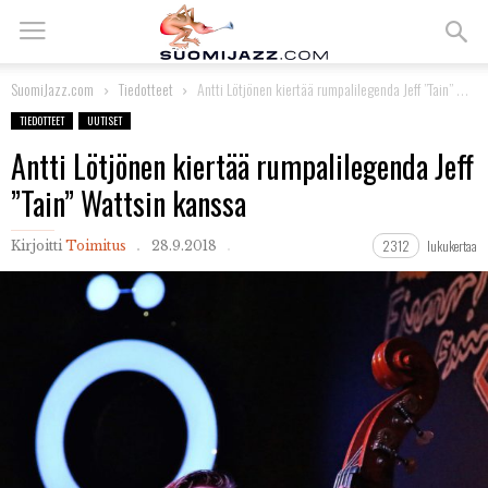
SuomiJazz.com
Tiedotteet
Antti Lötjönen kiertää rumpalilegenda Jeff ”Tain” Wattsin kanssa
TIEDOTTEET
UUTISET
Antti Lötjönen kiertää rumpalilegenda Jeff
”Tain” Wattsin kanssa
2312
lukukertaa
Kirjoitti
Toimitus
28.9.2018