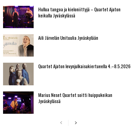
Hullua tangoa ja kieloniittyjä – Quartet Ajaton
keikalla Jyväskylässä
Aili Järvelän Unituulia Jyväskylään
Quartet Ajaton levynjulkaisukiertueella 4.–8.5.2026
Marius Neset Quartet soitti huippukeikan
Jyväskylässä