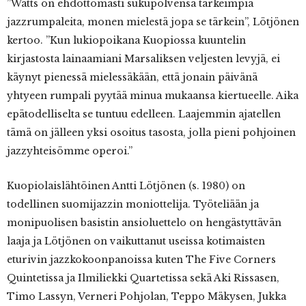
”Watts on ehdottomasti sukupolvensa tärkeimpiä
jazzrumpaleita, monen mielestä jopa se tärkein”, Lötjönen
kertoo. ”Kun lukiopoikana Kuopiossa kuuntelin
kirjastosta lainaamiani Marsaliksen veljesten levyjä, ei
käynyt pienessä mielessäkään, että jonain päivänä
yhtyeen rumpali pyytää minua mukaansa kiertueelle. Aika
epätodelliselta se tuntuu edelleen. Laajemmin ajatellen
tämä on jälleen yksi osoitus tasosta, jolla pieni pohjoinen
jazzyhteisömme operoi.”
Kuopiolaislähtöinen Antti Lötjönen (s. 1980) on
todellinen suomijazzin moniottelija. Työteliään ja
monipuolisen basistin ansioluettelo on hengästyttävän
laaja ja Lötjönen on vaikuttanut useissa kotimaisten
eturivin jazzkokoonpanoissa kuten The Five Corners
Quintetissa ja Ilmiliekki Quartetissa sekä Aki Rissasen,
Timo Lassyn, Verneri Pohjolan, Teppo Mäkysen, Jukka