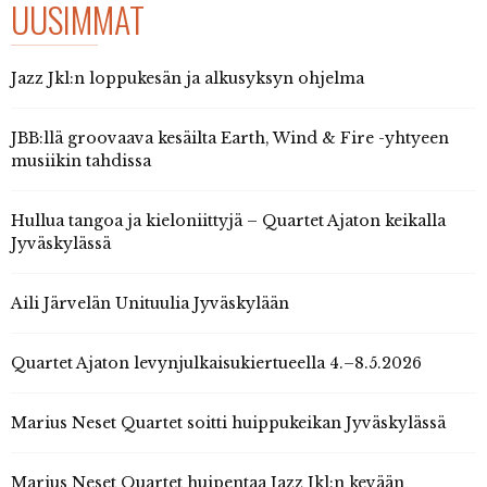
UUSIMMAT
Jazz Jkl:n loppukesän ja alkusyksyn ohjelma
JBB:llä groovaava kesäilta Earth, Wind & Fire -yhtyeen
musiikin tahdissa
Hullua tangoa ja kieloniittyjä – Quartet Ajaton keikalla
Jyväskylässä
Aili Järvelän Unituulia Jyväskylään
Quartet Ajaton levynjulkaisukiertueella 4.–8.5.2026
Marius Neset Quartet soitti huippukeikan Jyväskylässä
Marius Neset Quartet huipentaa Jazz Jkl:n kevään