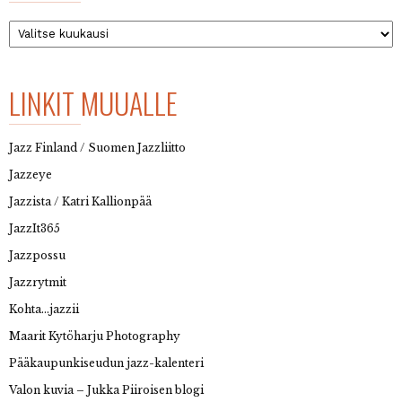
Arkisto
LINKIT MUUALLE
Jazz Finland / Suomen Jazzliitto
Jazzeye
Jazzista / Katri Kallionpää
JazzIt365
Jazzpossu
Jazzrytmit
Kohta…jazzii
Maarit Kytöharju Photography
Pääkaupunkiseudun jazz-kalenteri
Valon kuvia – Jukka Piiroisen blogi