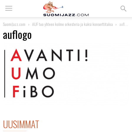
SuomiJazz.com
AUF tuo yhteen kolme orkesteria ja kaksi konserttitaloa
auflogo
auflogo
UUSIMMAT