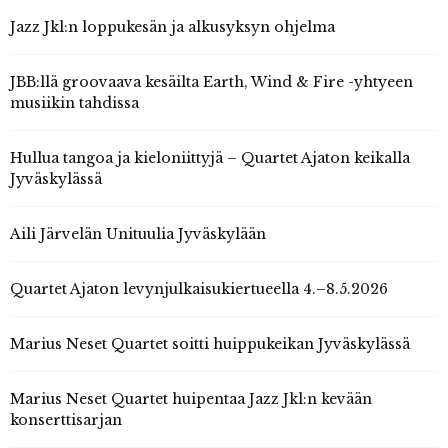
Jazz Jkl:n loppukesän ja alkusyksyn ohjelma
JBB:llä groovaava kesäilta Earth, Wind & Fire -yhtyeen
musiikin tahdissa
Hullua tangoa ja kieloniittyjä – Quartet Ajaton keikalla
Jyväskylässä
Aili Järvelän Unituulia Jyväskylään
Quartet Ajaton levynjulkaisukiertueella 4.–8.5.2026
Marius Neset Quartet soitti huippukeikan Jyväskylässä
Marius Neset Quartet huipentaa Jazz Jkl:n kevään
konserttisarjan