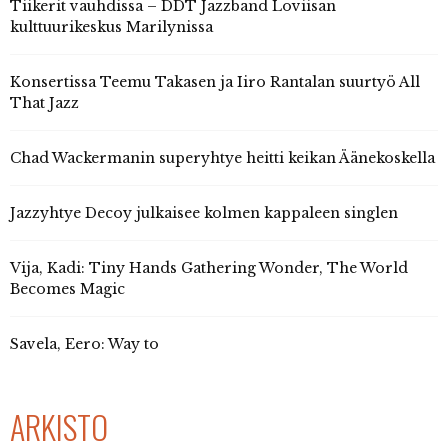
Tiikerit vauhdissa – DDT Jazzband Loviisan
kulttuurikeskus Marilynissa
Konsertissa Teemu Takasen ja Iiro Rantalan suurtyö All
That Jazz
Chad Wackermanin superyhtye heitti keikan Äänekoskella
Jazzyhtye Decoy julkaisee kolmen kappaleen singlen
Vija, Kadi: Tiny Hands Gathering Wonder, The World
Becomes Magic
Savela, Eero: Way to
ARKISTO