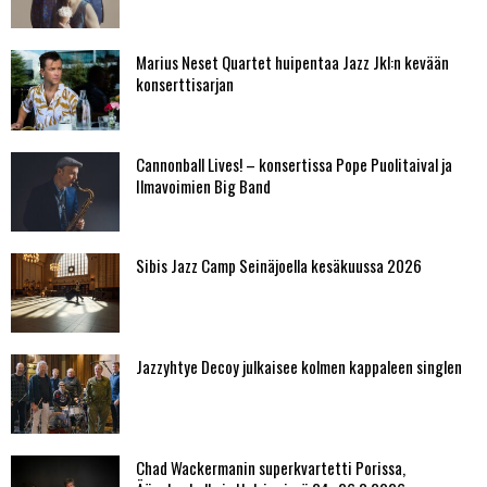
Marius Neset Quartet huipentaa Jazz Jkl:n kevään
konserttisarjan
Cannonball Lives! – konsertissa Pope Puolitaival ja
Ilmavoimien Big Band
Sibis Jazz Camp Seinäjoella kesäkuussa 2026
Jazzyhtye Decoy julkaisee kolmen kappaleen singlen
Chad Wackermanin superkvartetti Porissa,