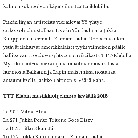
kolmen sukupolven käynteihin teatteriklubilla.
Pitkän linjan artisteista vierailevat Yö-yhtye
erikoisohjelmistollaan Hyvän Yön lauluja ja Jukka
Kuoppamäki teemalla Elämäni laulut. Roots-musiikin
ystävät ilahtuvat amerikkalaiset tyylit viimeisen päälle
hallitsevan Hoedown-yhtyeen ensikeikasta TTT-Klubilla.
Myöskin uutena vierailijana maailmanmusiikillista
hurmosta Balkanin ja Lapin maisemissa nostattaa
antaumuksella Jaakko Laitinen & Väärä Raha.
TTT-Klubin
musiikkiohjelmisto keväällä 2018:
La 20.1. Vilma Alina
La 27.1. Jukka Perko Tritone Goes Dizzy
La 10.2. Litku Klemetti
To 15.2. Jukka Kuoppamäki – Elämäni laulut