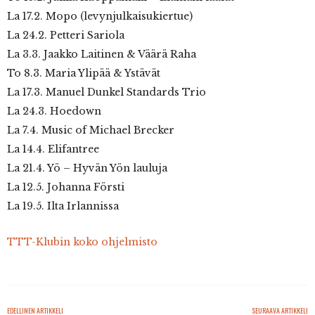
La 17.2. Mopo (levynjulkaisukiertue)
La 24.2. Petteri Sariola
La 3.3. Jaakko Laitinen & Väärä Raha
To 8.3. Maria Ylipää & Ystävät
La 17.3. Manuel Dunkel Standards Trio
La 24.3. Hoedown
La 7.4. Music of Michael Brecker
La 14.4. Elifantree
La 21.4. Yö – Hyvän Yön lauluja
La 12.5. Johanna Försti
La 19.5. Ilta Irlannissa
TTT-Klubin koko ohjelmisto
EDELLINEN ARTIKKELI
SEURAAVA ARTIKKELI