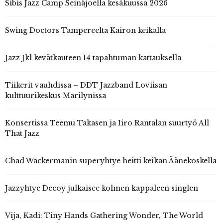
Sibis Jazz Camp Seinäjoella kesäkuussa 2026
Swing Doctors Tampereelta Kairon keikalla
Jazz Jkl kevätkauteen 14 tapahtuman kattauksella
Tiikerit vauhdissa – DDT Jazzband Loviisan
kulttuurikeskus Marilynissa
Konsertissa Teemu Takasen ja Iiro Rantalan suurtyö All
That Jazz
Chad Wackermanin superyhtye heitti keikan Äänekoskella
Jazzyhtye Decoy julkaisee kolmen kappaleen singlen
Vija, Kadi: Tiny Hands Gathering Wonder, The World