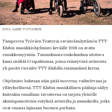
KUVA: AARNI TOIVIAINEN.
Tampereen Työväen Teatterin ravintolanäyttämön TTT-
Klubin musiikkiohjelmisto keväälle 2018 on avattu
ennakkomyyntiin. Tammikuusta toukokuuhun ulottuva
kausi sisältää 15 tapahtumaa, joissa esiintyvistä artisteista
yli puolet vierailee TTT-Klubilla ensimmäistä kertaa.
Ohjelmisto halutaan näin pitää tuoreena, vaihtelevana ja
yllätyksellisenä. TTT-Klubin musiikillinen päälinja säilyy
kuitenkin ennallaan: tavoitteena on tarjota yleisölle
akustispainotteisia esityksiä artisteilta ja muusikoilta, jotka
ovat omassa lajissaan Suomen parhaita.