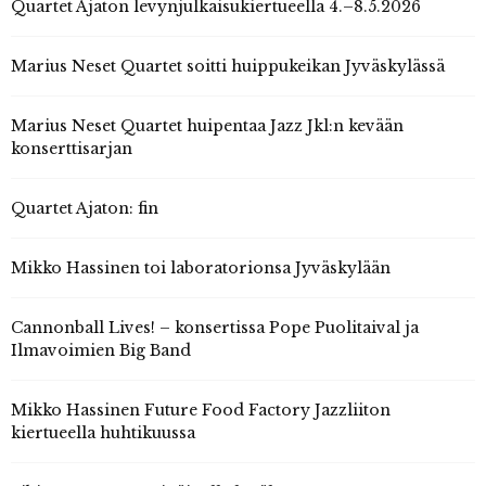
Quartet Ajaton levynjulkaisukiertueella 4.–8.5.2026
Marius Neset Quartet soitti huippukeikan Jyväskylässä
Marius Neset Quartet huipentaa Jazz Jkl:n kevään
konserttisarjan
Quartet Ajaton: fin
Mikko Hassinen toi laboratorionsa Jyväskylään
Cannonball Lives! – konsertissa Pope Puolitaival ja
Ilmavoimien Big Band
Mikko Hassinen Future Food Factory Jazzliiton
kiertueella huhtikuussa