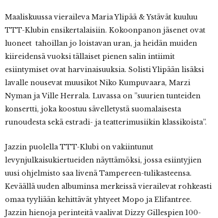
Maaliskuussa vieraileva Maria Ylipää & Ystävät kuuluu
TTT-Klubin ensikertalaisiin. Kokoonpanon jäsenet ovat
luoneet tahoillan jo loistavan uran, ja heidän muiden
kiireidensä vuoksi tällaiset pienen salin intiimit
esiintymiset ovat harvinaisuuksia. Solisti Ylipään lisäksi
lavalle nousevat muusikot Niko Kumpuvaara, Marzi
Nyman ja Ville Herrala. Luvassa on ”suurien tunteiden
konsertti, joka koostuu sävelletystä suomalaisesta
runoudesta sekä estradi- ja teatterimusiikin klassikoista”.
Jazzin puolella TTT-Klubi on vakiintunut
levynjulkaisukiertueiden näyttämöksi, jossa esiintyjien
uusi ohjelmisto saa livenä Tampereen-tulikasteensa.
Keväällä uuden albuminsa merkeissä vierailevat rohkeasti
omaa tyyliään kehittävät yhtyeet Mopo ja Elifantree.
Jazzin hienoja perinteitä vaalivat Dizzy Gillespien 100-