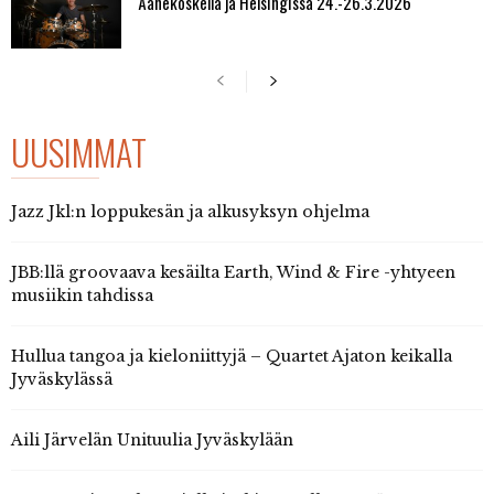
Äänekoskella ja Helsingissä 24.-26.3.2026
UUSIMMAT
Jazz Jkl:n loppukesän ja alkusyksyn ohjelma
JBB:llä groovaava kesäilta Earth, Wind & Fire -yhtyeen
musiikin tahdissa
Hullua tangoa ja kieloniittyjä – Quartet Ajaton keikalla
Jyväskylässä
Aili Järvelän Unituulia Jyväskylään