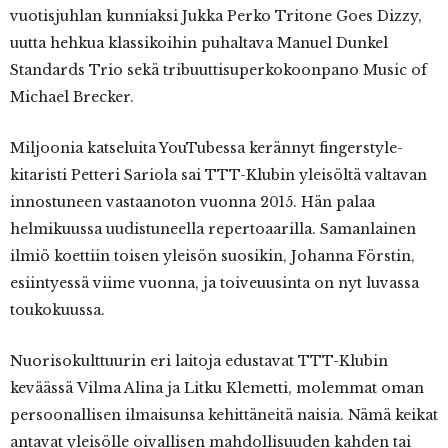
vuotisjuhlan kunniaksi Jukka Perko Tritone Goes Dizzy,
uutta hehkua klassikoihin puhaltava Manuel Dunkel
Standards Trio sekä tribuuttisuperkokoonpano Music of
Michael Brecker.
Miljoonia katseluita YouTubessa kerännyt fingerstyle-
kitaristi Petteri Sariola sai TTT-Klubin yleisöltä valtavan
innostuneen vastaanoton vuonna 2015. Hän palaa
helmikuussa uudistuneella repertoaarilla. Samanlainen
ilmiö koettiin toisen yleisön suosikin, Johanna Förstin,
esiintyessä viime vuonna, ja toiveuusinta on nyt luvassa
toukokuussa.
Nuorisokulttuurin eri laitoja edustavat TTT-Klubin
keväässä Vilma Alina ja Litku Klemetti, molemmat oman
persoonallisen ilmaisunsa kehittäneitä naisia. Nämä keikat
antavat yleisölle oivallisen mahdollisuuden kahden tai