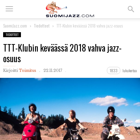
SuomiJazz.com
Tiedotteet
TTT-Klubin keväässä 2018 vahva jazz-osuus
TIEDOTTEET
TTT-Klubin keväässä 2018 vahva jazz-
osuus
1833
lukukertaa
Kirjoitti
Toimitus
22.11.2017