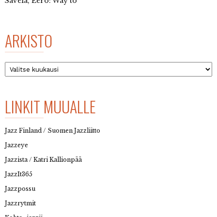
Savela, Eero: Way to
ARKISTO
Arkisto
LINKIT MUUALLE
Jazz Finland / Suomen Jazzliitto
Jazzeye
Jazzista / Katri Kallionpää
JazzIt365
Jazzpossu
Jazzrytmit