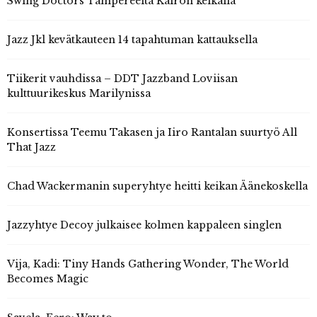
Swing Doctors Tampereelta Kairon keikalla
Jazz Jkl kevätkauteen 14 tapahtuman kattauksella
Tiikerit vauhdissa – DDT Jazzband Loviisan
kulttuurikeskus Marilynissa
Konsertissa Teemu Takasen ja Iiro Rantalan suurtyö All
That Jazz
Chad Wackermanin superyhtye heitti keikan Äänekoskella
Jazzyhtye Decoy julkaisee kolmen kappaleen singlen
Vija, Kadi: Tiny Hands Gathering Wonder, The World
Becomes Magic