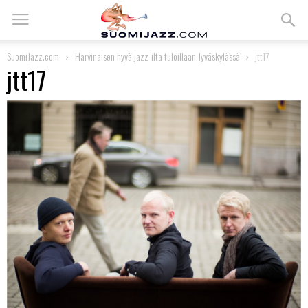
SuomiJazz.com
Harvinaisen hyvä jazz-ilta tuloillaan Jyväskylässä
jtt17
jtt17