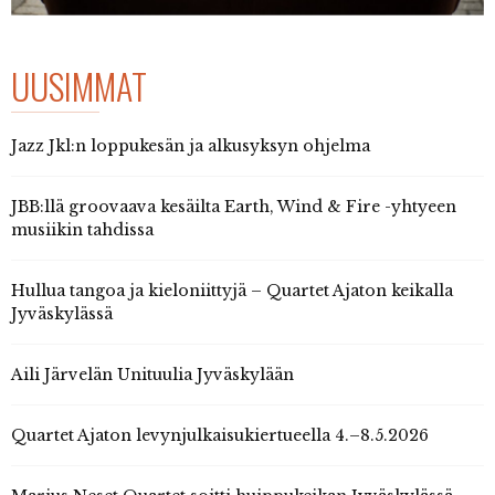
UUSIMMAT
Jazz Jkl:n loppukesän ja alkusyksyn ohjelma
JBB:llä groovaava kesäilta Earth, Wind & Fire -yhtyeen
musiikin tahdissa
Hullua tangoa ja kieloniittyjä – Quartet Ajaton keikalla
Jyväskylässä
Aili Järvelän Unituulia Jyväskylään
Quartet Ajaton levynjulkaisukiertueella 4.–8.5.2026