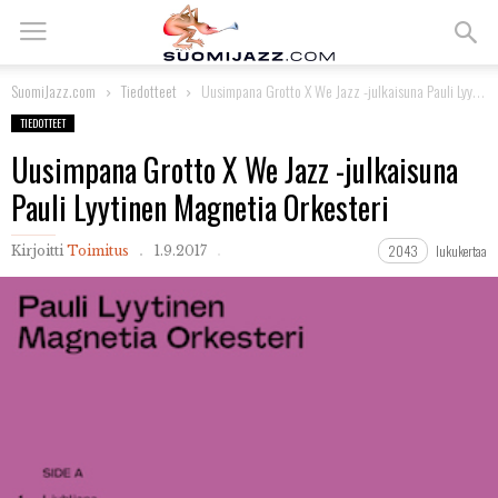
SuomiJazz.com
Tiedotteet
Uusimpana Grotto X We Jazz -julkaisuna Pauli Lyytinen Magnetia Orkesteri
TIEDOTTEET
Uusimpana Grotto X We Jazz -julkaisuna
Pauli Lyytinen Magnetia Orkesteri
2043
lukukertaa
Kirjoitti
Toimitus
1.9.2017