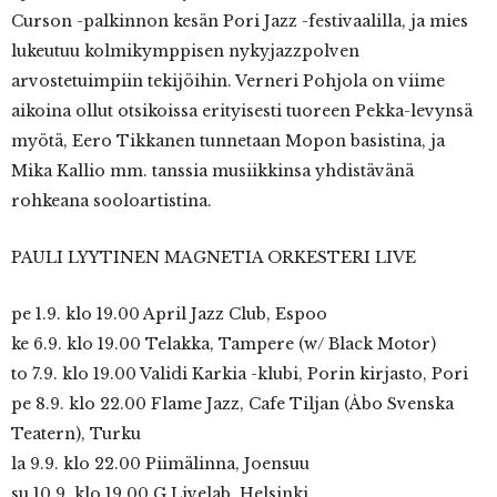
Curson -palkinnon kesän Pori Jazz -festivaalilla, ja mies
lukeutuu kolmikymppisen nykyjazzpolven
arvostetuimpiin tekijöihin. Verneri Pohjola on viime
aikoina ollut otsikoissa erityisesti tuoreen Pekka-levynsä
myötä, Eero Tikkanen tunnetaan Mopon basistina, ja
Mika Kallio mm. tanssia musiikkinsa yhdistävänä
rohkeana sooloartistina.
PAULI LYYTINEN MAGNETIA ORKESTERI LIVE
pe 1.9. klo 19.00 April Jazz Club, Espoo
ke 6.9. klo 19.00 Telakka, Tampere (w/ Black Motor)
to 7.9. klo 19.00 Validi Karkia -klubi, Porin kirjasto, Pori
pe 8.9. klo 22.00 Flame Jazz, Cafe Tiljan (Åbo Svenska
Teatern), Turku
la 9.9. klo 22.00 Piimälinna, Joensuu
su 10.9. klo 19.00 G Livelab, Helsinki