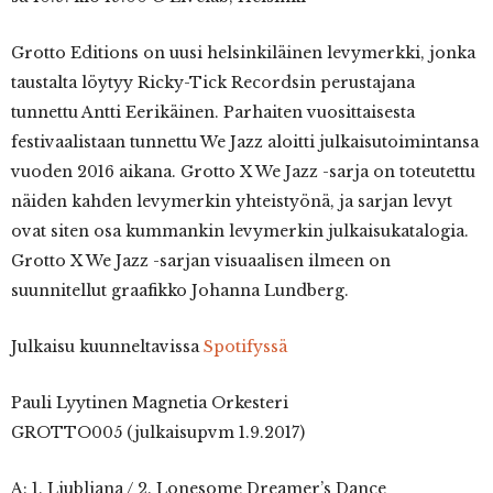
Grotto Editions on uusi helsinkiläinen levymerkki, jonka
taustalta löytyy Ricky-Tick Recordsin perustajana
tunnettu Antti Eerikäinen. Parhaiten vuosittaisesta
festivaalistaan tunnettu We Jazz aloitti julkaisutoimintansa
vuoden 2016 aikana. Grotto X We Jazz -sarja on toteutettu
näiden kahden levymerkin yhteistyönä, ja sarjan levyt
ovat siten osa kummankin levymerkin julkaisukatalogia.
Grotto X We Jazz -sarjan visuaalisen ilmeen on
suunnitellut graafikko Johanna Lundberg.
Julkaisu kuunneltavissa
Spotifyssä
Pauli Lyytinen Magnetia Orkesteri
GROTTO005 (julkaisupvm 1.9.2017)
A: 1. Ljubljana / 2. Lonesome Dreamer’s Dance