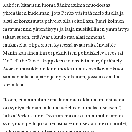
Kahden kitaristin luoma äänimaailma muodostaa
yhtenäisen kudelman, jota Perko värittää melodisella ja
alati kokonaisuutta palvelevalla soitollaan. Juuri kolmen
instrumentin yhtenäisyys ja laaja musiikillinen ymmärrys
takaavat sen, että Avara kuulostaa alati nimensä
mukaiselta, olipa sitten kyseessä avausraita Invisible
Manin kaltainen introspektiivisen pohdiskeleva teos tai
He Left the Road -kappaleen intensiivinen ryöpsähtely.
Avaran musiikki on kuin moderni mustavalkovalokuva –
samaan aikaan ajaton ja nykyaikainen, jossain omalla
kartallaan.
”Koen, että niin ihmisenä kuin muusikkonakin tehtäväni
on syntyä elämäni aikana uudelleen, omaksi itsekseni”,
Jukka Perko sanoo. ”Avaran musiikki on minulle tämän
syntymän peili, joka heijastaa esiin itsestäni nekin puolet,
jotka ovat ennen olleet näkymättömissä ja