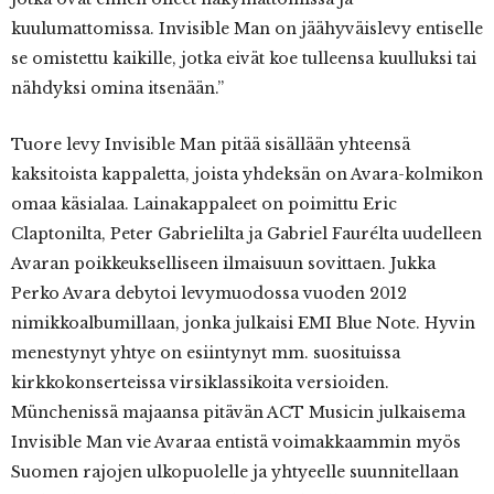
kuulumattomissa. Invisible Man on jäähyväislevy entiselle
se omistettu kaikille, jotka eivät koe tulleensa kuulluksi tai
nähdyksi omina itsenään.”
Tuore levy Invisible Man pitää sisällään yhteensä
kaksitoista kappaletta, joista yhdeksän on Avara-kolmikon
omaa käsialaa. Lainakappaleet on poimittu Eric
Claptonilta, Peter Gabrielilta ja Gabriel Faurélta uudelleen
Avaran poikkeukselliseen ilmaisuun sovittaen. Jukka
Perko Avara debytoi levymuodossa vuoden 2012
nimikkoalbumillaan, jonka julkaisi EMI Blue Note. Hyvin
menestynyt yhtye on esiintynyt mm. suosituissa
kirkkokonserteissa virsiklassikoita versioiden.
Münchenissä majaansa pitävän ACT Musicin julkaisema
Invisible Man vie Avaraa entistä voimakkaammin myös
Suomen rajojen ulkopuolelle ja yhtyeelle suunnitellaan