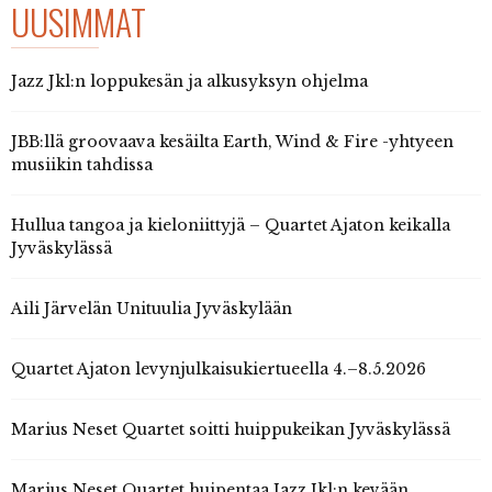
UUSIMMAT
Jazz Jkl:n loppukesän ja alkusyksyn ohjelma
JBB:llä groovaava kesäilta Earth, Wind & Fire -yhtyeen
musiikin tahdissa
Hullua tangoa ja kieloniittyjä – Quartet Ajaton keikalla
Jyväskylässä
Aili Järvelän Unituulia Jyväskylään
Quartet Ajaton levynjulkaisukiertueella 4.–8.5.2026
Marius Neset Quartet soitti huippukeikan Jyväskylässä
Marius Neset Quartet huipentaa Jazz Jkl:n kevään