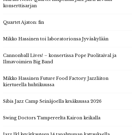
konserttisarjan
Quartet Ajaton: fin
Mikko Hassinen toi laboratorionsa Jyväskylään
Cannonball Lives! – konsertissa Pope Puolitaival ja
Ilmavoimien Big Band
Mikko Hassinen Future Food Factory Jazzliiton
kiertueella huhtikuussa
Sibis Jazz Camp Seinäjoella kesäkuussa 2026
Swing Doctors Tampereelta Kairon keikalla
Jazz Jkl kevätkauteen 14 tapahtuman kattauksella