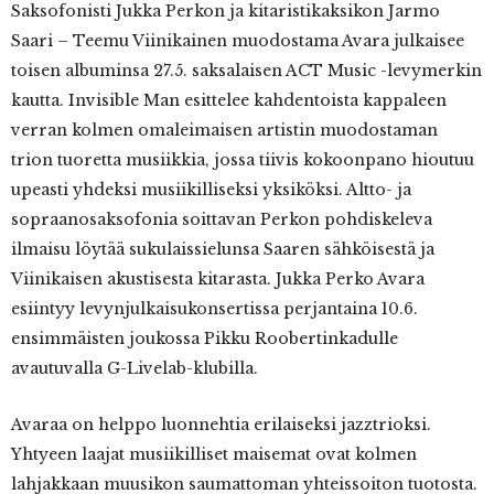
Saksofonisti Jukka Perkon ja kitaristikaksikon Jarmo
Saari – Teemu Viinikainen muodostama Avara julkaisee
toisen albuminsa 27.5. saksalaisen ACT Music -levymerkin
kautta. Invisible Man esittelee kahdentoista kappaleen
verran kolmen omaleimaisen artistin muodostaman
trion tuoretta musiikkia, jossa tiivis kokoonpano hioutuu
upeasti yhdeksi musiikilliseksi yksiköksi. Altto- ja
sopraanosaksofonia soittavan Perkon pohdiskeleva
ilmaisu löytää sukulaissielunsa Saaren sähköisestä ja
Viinikaisen akustisesta kitarasta. Jukka Perko Avara
esiintyy levynjulkaisukonsertissa perjantaina 10.6.
ensimmäisten joukossa Pikku Roobertinkadulle
avautuvalla G-Livelab-klubilla.
Avaraa on helppo luonnehtia erilaiseksi jazztrioksi.
Yhtyeen laajat musiikilliset maisemat ovat kolmen
lahjakkaan muusikon saumattoman yhteissoiton tuotosta.