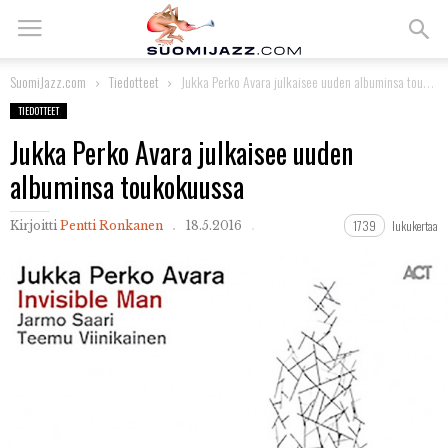
SuomiJazz.com
Tiedotteet
Jukka Perko Avara julkaisee uuden albuminsa toukokuussa
TIEDOTTEET
Jukka Perko Avara julkaisee uuden
albuminsa toukokuussa
1739
lukukertaa
Kirjoitti
Pentti Ronkanen
18.5.2016