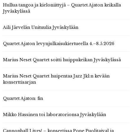
Hullua tangoa ja kieloniittyjä – Quartet Ajaton keikalla
Jyväskylässä
Aili Järvelän Unituulia Jyväskylään
Quartet Ajaton levynjulkaisukiertueella 4.–8.5.2026
Marius Neset Quartet soitti huippukeikan Jyväskylässä
Marius Neset Quartet huipentaa Jazz Jkl:n kevään
konserttisarjan
Quartet Ajaton: fin
Mikko Hassinen toi laboratorionsa Jyväskylään
Cannonball Lives! – konsertissa Pope Puolitaival ja