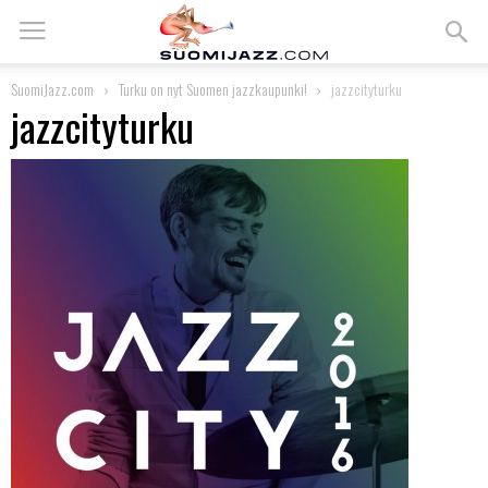
SuomiJazz.com
Turku on nyt Suomen jazzkaupunki!
jazzcityturku
jazzcityturku