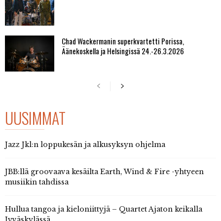
Chad Wackermanin superkvartetti Porissa,
Äänekoskella ja Helsingissä 24.-26.3.2026
UUSIMMAT
Jazz Jkl:n loppukesän ja alkusyksyn ohjelma
JBB:llä groovaava kesäilta Earth, Wind & Fire -yhtyeen
musiikin tahdissa
Hullua tangoa ja kieloniittyjä – Quartet Ajaton keikalla
Jyväskylässä