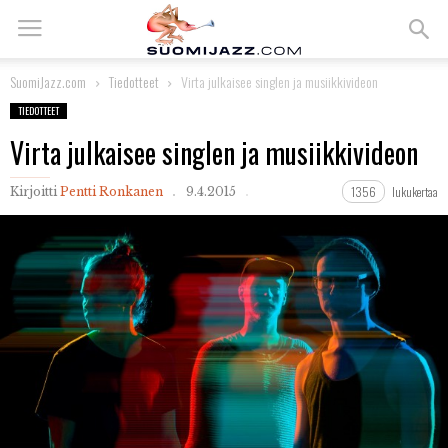
SuomiJazz.com
Tiedotteet
Virta julkaisee singlen ja musiikkivideon
TIEDOTTEET
Virta julkaisee singlen ja musiikkivideon
1356
lukukertaa
Kirjoitti
Pentti Ronkanen
9.4.2015