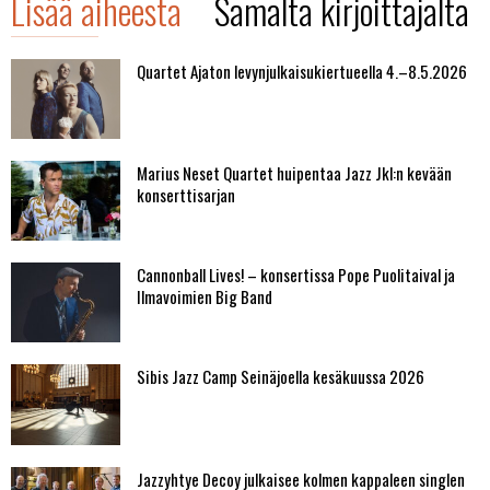
Lisää aiheesta
Samalta kirjoittajalta
Quartet Ajaton levynjulkaisukiertueella 4.–8.5.2026
Marius Neset Quartet huipentaa Jazz Jkl:n kevään
konserttisarjan
Cannonball Lives! – konsertissa Pope Puolitaival ja
Ilmavoimien Big Band
Sibis Jazz Camp Seinäjoella kesäkuussa 2026
Jazzyhtye Decoy julkaisee kolmen kappaleen singlen