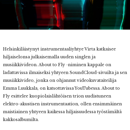
Helsinkiläistynyt
instrumentaaliyhtye Virta katkaisee
hiljaiselonsa julkaisemalla uuden singlen ja
musiikkivideon. About to Fly -niminen kappale on
ladattavissa ilmaiseksi yhtyeen SoundCloud-sivuilta ja sen
musiikkivideo, jonka on ohjannut videokuvataiteilija
Emma Luukkala, on katsottavissa YouTubessa. About to
Fly esittelee kuopiolaislähtöisen trion uudistuneen
elektro-akustisen instrumentaation, ollen ensimmäinen
maistiainen yhtyeen kaikessa hiljaisuudessa työstämältä
kakkosalbumilta.