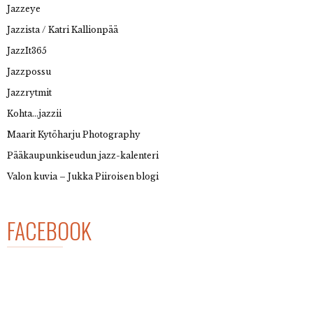
Jazzeye
Jazzista / Katri Kallionpää
JazzIt365
Jazzpossu
Jazzrytmit
Kohta…jazzii
Maarit Kytöharju Photography
Pääkaupunkiseudun jazz-kalenteri
Valon kuvia – Jukka Piiroisen blogi
FACEBOOK