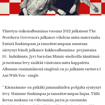
Ylistetyn
esikoisalbuminsa vuonna 2012 julkaissut The
Northern Governors julkaisee vihdoin uutta materiaalia.
Entistä funkimpaan ja tanssittavampaan suuntaan
siirtynyt bändi julkaisee kakkosalbuminsa perjantaina
10. huhtikuuta. Jyri Sariolan Mimix-studioilla äänittämä
ja tuottama levy sisältää viisitoista uutta kappaletta.
Albumin ensimmäisenä singlenä on jo julkaistu tarttuva I
Am With You –single.
” Käsissämme on pitkälti jammailuiden pohjalta syntynyt
levy. Haimme funkimpaa ja tanssittavampaa linjaa. Tällä
kertaa mukana on vähemmän jazzia ja enemmän