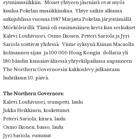
rytmimusiikkiin. Monet yhtyeen jäsenistä ovat myös
kuulua Pokelan musiikkisukua. Yhtye saikin alkunsa
sukujuhlissa vuonna 1987 Marjatta Pokelan järjestämällä
Mörköleirillä. Tämä oli ensimmäinen kerta kun serkukset
Kalevi Louhivuori, Osmo Ikonen, Petteri Sariola ja Jyri
Sariola soittivat yhdessä. Viime syksynä Kiinan Macaolla
kolmannen sijan ja 100 000 Hong Kongin dollaria yli
180 bändin kansainvälisessä yhtyekilpailussa napanneen
The Northern Governorsin kakkoslevy julkaistaan
huhtikuun 10. päivä.
The Northern Governors:
Kalevi Louhivuori, trumpetti, laulu
Jukka Heikkinen, koskettimet
Petteri Sariola, kitara, laulu
Osmo Ikonen, basso, laulu
Jyri Sariola, rummut