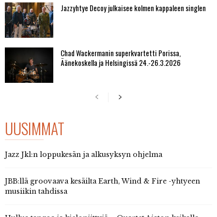
Jazzyhtye Decoy julkaisee kolmen kappaleen singlen
Chad Wackermanin superkvartetti Porissa,
Äänekoskella ja Helsingissä 24.-26.3.2026
UUSIMMAT
Jazz Jkl:n loppukesän ja alkusyksyn ohjelma
JBB:llä groovaava kesäilta Earth, Wind & Fire -yhtyeen
musiikin tahdissa