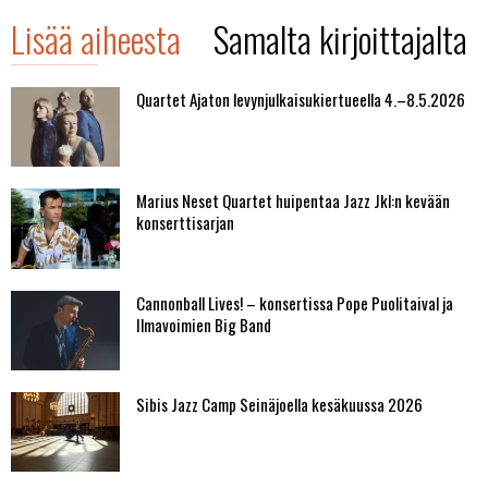
Lisää aiheesta
Samalta kirjoittajalta
Quartet Ajaton levynjulkaisukiertueella 4.–8.5.2026
Marius Neset Quartet huipentaa Jazz Jkl:n kevään
konserttisarjan
Cannonball Lives! – konsertissa Pope Puolitaival ja
Ilmavoimien Big Band
Sibis Jazz Camp Seinäjoella kesäkuussa 2026