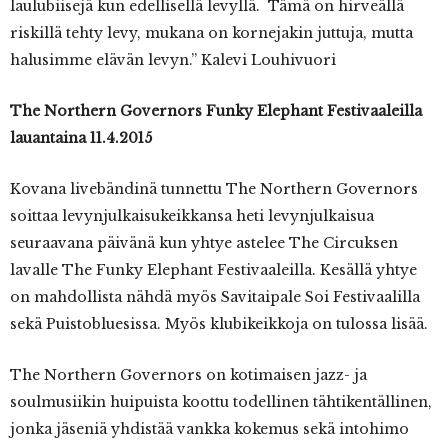
laulubiisejä kun edellisellä levyllä. Tämä on hirveällä
riskillä tehty levy, mukana on kornejakin juttuja, mutta
halusimme elävän levyn.” Kalevi Louhivuori
The Northern Governors Funky Elephant Festivaaleilla
lauantaina 11.4.2015
Kovana livebändinä tunnettu The Northern Governors
soittaa levynjulkaisukeikkansa heti levynjulkaisua
seuraavana päivänä kun yhtye astelee The Circuksen
lavalle The Funky Elephant Festivaaleilla. Kesällä yhtye
on mahdollista nähdä myös Savitaipale Soi Festivaalilla
sekä Puistobluesissa. Myös klubikeikkoja on tulossa lisää.
The Northern Governors on kotimaisen jazz- ja
soulmusiikin huipuista koottu todellinen tähtikentällinen,
jonka jäseniä yhdistää vankka kokemus sekä intohimo