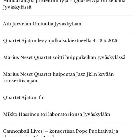
Hullua tangoa ja kieloniittyjä – Quartet Ajaton keikalla
Jyväskylässä
Aili Järvelän Unituulia Jyväskylään
Quartet Ajaton levynjulkaisukiertueella 4.–8.5.2026
Marius Neset Quartet soitti huippukeikan Jyväskylässä
Marius Neset Quartet huipentaa Jazz Jkl:n kevään
konserttisarjan
Quartet Ajaton: fin
Mikko Hassinen toi laboratorionsa Jyväskylään
Cannonball Lives! – konsertissa Pope Puolitaival ja