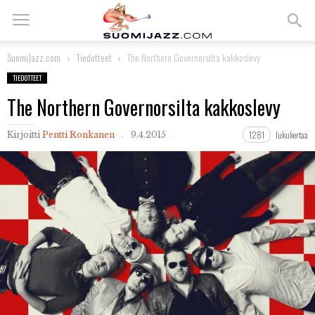
SuomiJazz.com
Tiedotteet
The Northern Governorsilta kakkoslevy
TIEDOTTEET
The Northern Governorsilta kakkoslevy
1281
lukukertaa
Kirjoitti
Pentti Ronkanen
9.4.2015