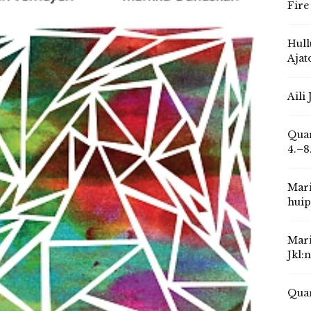
Fire
Hull
Ajat
Aili
Quar
4.–8
Mari
huip
Mari
Jkl:
Quar