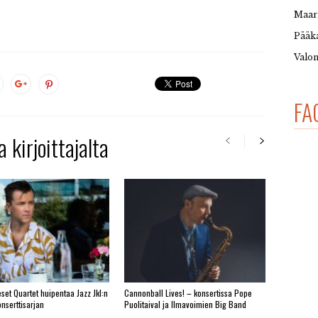
Maar
Pääka
Valon
FA
 kirjoittajalta
set Quartet huipentaa Jazz Jkl:n
Cannonball Lives! – konsertissa Pope
nserttisarjan
Puolitaival ja Ilmavoimien Big Band