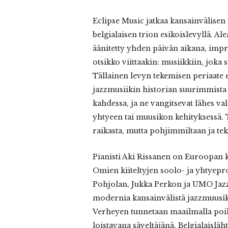
Eclipse Music jatkaa kansainvälisen
belgialaisen trion esikoislevyllä. Al
äänitetty yhden päivän aikana, impro
otsikko viittaakin: musiikkiin, joka
Tällainen levyn tekemisen periaate e
jazzmusiikin historian suurimmista k
kahdessa, ja ne vangitsevat lähes v
yhtyeen tai muusikon kehityksessä. 
raikasta, mutta pohjimmiltaan ja teko
Pianisti Aki Rissanen on Euroopan 
Omien kiiteltyjen soolo- ja yhtyepro
Pohjolan, Jukka Perkon ja UMO Jaz
modernia kansainvälistä jazzmuusikk
Verheyen tunnetaan maailmalla poik
loistavana säveltäjänä. Belgialaisl