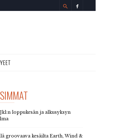
TYEET
SIMMAT
 Jkl:n loppukesän ja alkusyksyn
elma
llä groovaava kesäilta Earth, Wind &