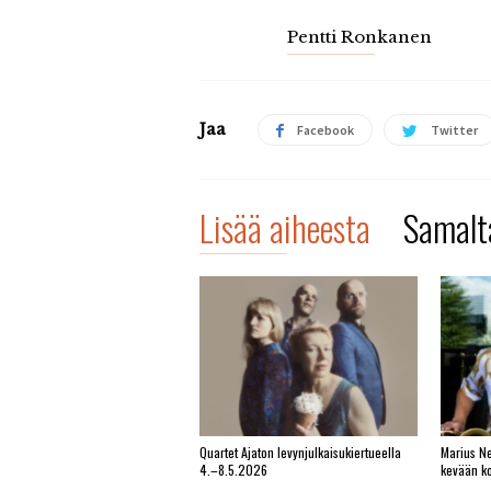
Pentti Ronkanen
Jaa
Facebook
Twitter
Lisää aiheesta
Samalta
Quartet Ajaton levynjulkaisukiertueella
Marius Ne
4.–8.5.2026
kevään ko