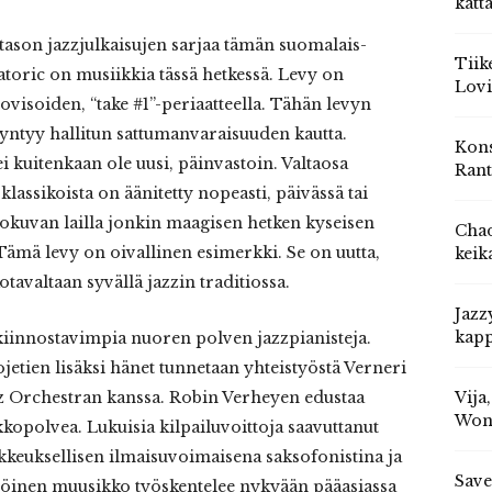
katt
 tason jazzjulkaisujen sarjaa tämän suomalais-
Tiik
eatoric on musiikkia tässä hetkessä. Levy on
Lovi
visoiden, “take #1”-periaatteella. Tähän levyn
 syntyy hallitun sattumanvaraisuuden kautta.
Kons
i kuitenkaan ole uusi, päinvastoin. Valtaosa
Rant
lassikoista on äänitetty nopeasti, päivässä tai
alokuvan lailla jonkin maagisen hetken kyseisen
Chad
Tämä levy on oivallinen esimerkki. Se on uutta,
keik
tavaltaan syvällä jazzin traditiossa.
Jazz
kapp
kiinnostavimpia nuoren polven jazzpianisteja.
jetien lisäksi hänet tunnetaan yhteistyöstä Verneri
Vija
z Orchestran kanssa. Robin Verheyen edustaa
Won
opolvea. Lukuisia kilpailuvoittoja saavuttanut
keuksellisen ilmaisuvoimaisena saksofonistina ja
Save
ähtöinen muusikko työskentelee nykyään pääasiassa