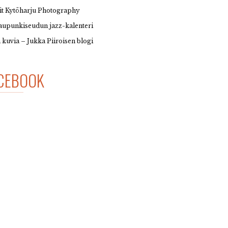
it Kytöharju Photography
upunkiseudun jazz-kalenteri
 kuvia – Jukka Piiroisen blogi
CEBOOK