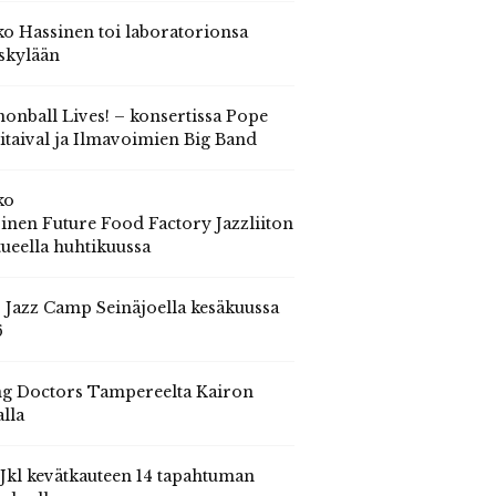
o Hassinen toi laboratorionsa
skylään
onball Lives! – konsertissa Pope
itaival ja Ilmavoimien Big Band
ko
inen Future Food Factory Jazzliiton
tueella huhtikuussa
s Jazz Camp Seinäjoella kesäkuussa
6
g Doctors Tampereelta Kairon
alla
 Jkl kevätkauteen 14 tapahtuman