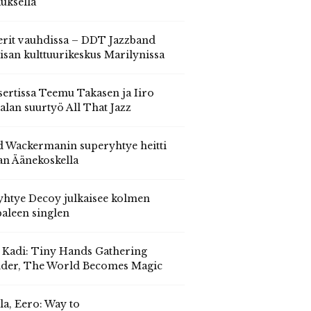
auksella
erit vauhdissa – DDT Jazzband
isan kulttuurikeskus Marilynissa
ertissa Teemu Takasen ja Iiro
alan suurtyö All That Jazz
 Wackermanin superyhtye heitti
an Äänekoskella
yhtye Decoy julkaisee kolmen
aleen singlen
, Kadi: Tiny Hands Gathering
der, The World Becomes Magic
la, Eero: Way to