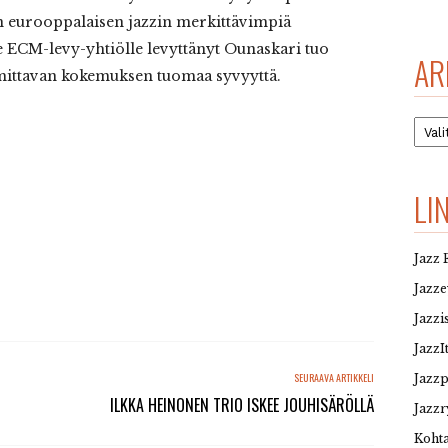
 eurooppalaisen jazzin merkittävimpiä
e ECM-levy-yhtiölle levyttänyt Ounaskari tuo
AR
 mittavan kokemuksen tuomaa syvyyttä.
Arkis
LI
Jazz 
Jazz
Jazzi
JazzI
SEURAAVA ARTIKKELI
Jazz
ILKKA HEINONEN TRIO ISKEE JOUHISÄRÖLLÄ
Jazzr
Kohta