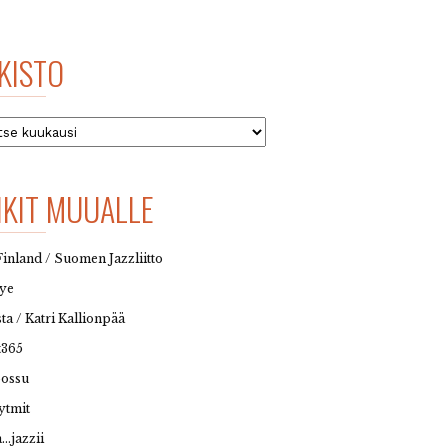
KISTO
to
NKIT MUUALLE
Finland / Suomen Jazzliitto
eye
sta / Katri Kallionpää
t365
possu
ytmit
…jazzii