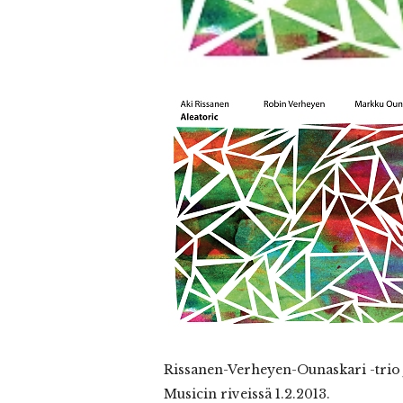
Rissanen-Verheyen-Ounaskari
-trio
Musicin riveissä 1.2.2013.