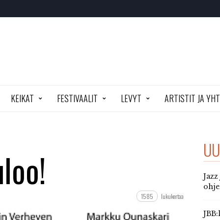
KEIKAT
FESTIVAALIT
LEVYT
ARTISTIT JA YH
UU
uloo!
Jazz
ohj
1585
lukukertaa
JBB: