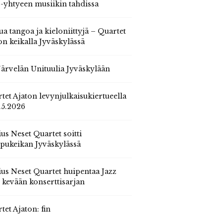
 -yhtyeen musiikin tahdissa
ua tangoa ja kieloniittyjä – Quartet
on keikalla Jyväskylässä
 Järvelän Unituulia Jyväskylään
tet Ajaton levynjulkaisukiertueella
.5.2026
us Neset Quartet soitti
pukeikan Jyväskylässä
us Neset Quartet huipentaa Jazz
n kevään konserttisarjan
tet Ajaton: fin