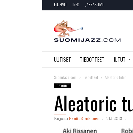
ETUSIVU
INFO
JAZZAKTIIVI!
SuomiJazz.com
UUTISET
TIEDOTTEET
JUTUT
SuomiJazz.com
Tiedotteet
Aleatoric tuloo!
TIEDOTTEET
Aleatoric t
Kirjoitti
Pentti Ronkanen
21.1.2013