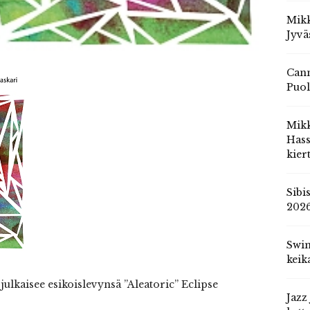
Mikk
Jyvä
Cann
Puol
Mik
Hass
kier
Sibi
202
Swin
keik
 julkaisee esikoislevynsä ”Aleatoric” Eclipse
Jazz