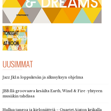
UUSIMMAT
Jazz Jkl:n loppukesän ja alkusyksyn ohjelma
JBB:llä groovaava kesäilta Earth, Wind & Fire -yhtyeen
musiikin tahdissa
Hullua tangoa ja kieloniittyjä – Quartet Ajaton keikalla