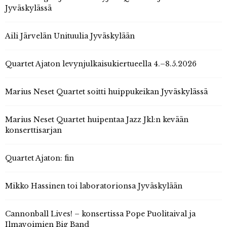
Jyväskylässä
Aili Järvelän Unituulia Jyväskylään
Quartet Ajaton levynjulkaisukiertueella 4.–8.5.2026
Marius Neset Quartet soitti huippukeikan Jyväskylässä
Marius Neset Quartet huipentaa Jazz Jkl:n kevään
konserttisarjan
Quartet Ajaton: fin
Mikko Hassinen toi laboratorionsa Jyväskylään
Cannonball Lives! – konsertissa Pope Puolitaival ja
Ilmavoimien Big Band