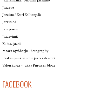
Jazz Finland / Suomen Jazzliitto
Jazzeye
Jazzista / Katri Kallionpää
JazzIt365
Jazzpossu
Jazzrytmit
Kohta…jazzii
Maarit Kytöharju Photography
Pääkaupunkiseudun jazz-kalenteri
Valon kuvia – Jukka Piiroisen blogi
FACEBOOK