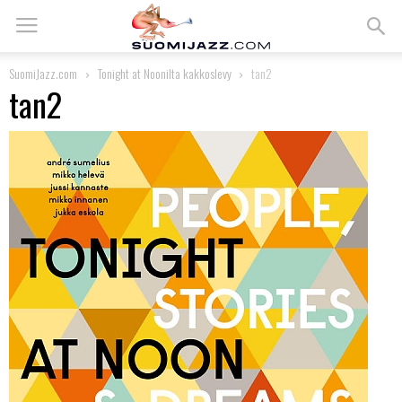
SuomiJazz.com
Tonight at Noonilta kakkoslevy
tan2
tan2