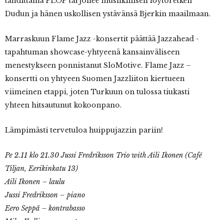
tähdittämä PLOP tarjoilee musiikillisen löytöretken
Dudun ja hänen uskollisen ystävänsä Bjerkin maailmaan.
Marraskuun Flame Jazz -konsertit päättää Jazzahead -
tapahtuman showcase-yhtyeenä kansainväliseen
menestykseen ponnistanut SloMotive. Flame Jazz –
konsertti on yhtyeen Suomen Jazzliiton kiertueen
viimeinen etappi, joten Turkuun on tulossa tiukasti
yhteen hitsautunut kokoonpano.
Lämpimästi tervetuloa huippujazzin pariin!
Pe 2.11 klo 21.30 Jussi Fredriksson Trio with Aili Ikonen (Café
Tiljan, Eerikinkatu 13)
Aili Ikonen – laulu
Jussi Fredriksson – piano
Eero Seppä – kontrabasso