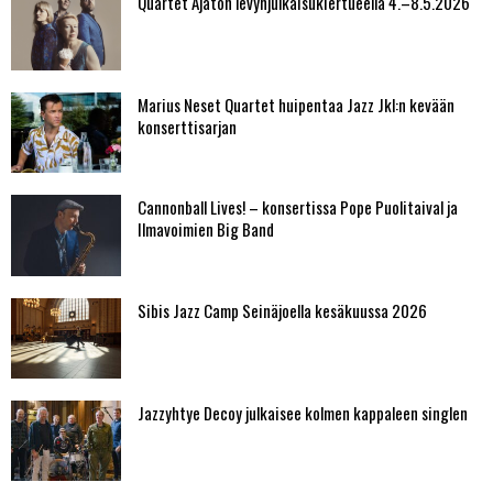
Quartet Ajaton levynjulkaisukiertueella 4.–8.5.2026
Marius Neset Quartet huipentaa Jazz Jkl:n kevään
konserttisarjan
Cannonball Lives! – konsertissa Pope Puolitaival ja
Ilmavoimien Big Band
Sibis Jazz Camp Seinäjoella kesäkuussa 2026
Jazzyhtye Decoy julkaisee kolmen kappaleen singlen