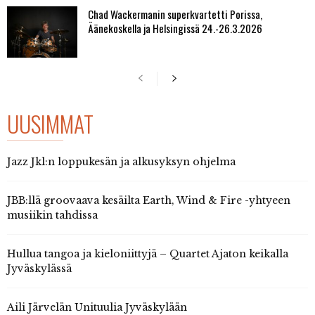
Chad Wackermanin superkvartetti Porissa,
Äänekoskella ja Helsingissä 24.-26.3.2026
UUSIMMAT
Jazz Jkl:n loppukesän ja alkusyksyn ohjelma
JBB:llä groovaava kesäilta Earth, Wind & Fire -yhtyeen
musiikin tahdissa
Hullua tangoa ja kieloniittyjä – Quartet Ajaton keikalla
Jyväskylässä
Aili Järvelän Unituulia Jyväskylään