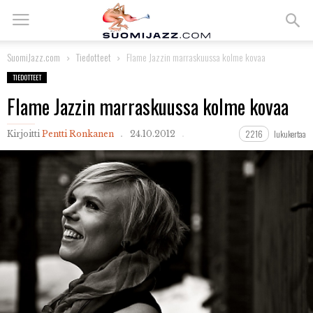
SuomiJazz.com
Tiedotteet
Flame Jazzin marraskuussa kolme kovaa
TIEDOTTEET
Flame Jazzin marraskuussa kolme kovaa
2216
lukukertaa
Kirjoitti
Pentti Ronkanen
24.10.2012