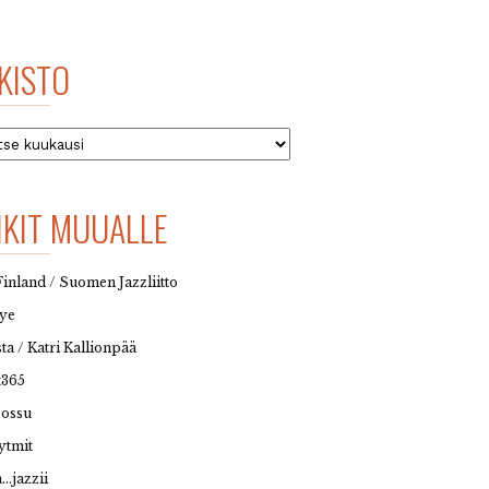
KISTO
to
NKIT MUUALLE
Finland / Suomen Jazzliitto
eye
sta / Katri Kallionpää
t365
possu
ytmit
…jazzii