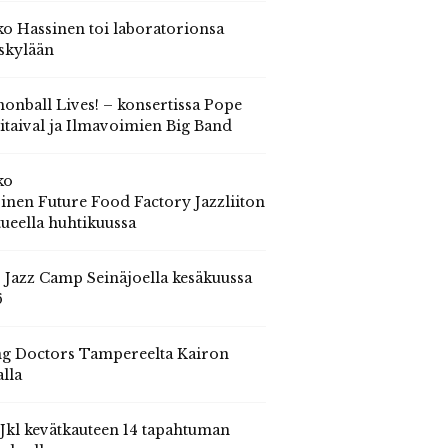
o Hassinen toi laboratorionsa
skylään
onball Lives! – konsertissa Pope
itaival ja Ilmavoimien Big Band
ko
inen Future Food Factory Jazzliiton
tueella huhtikuussa
s Jazz Camp Seinäjoella kesäkuussa
6
g Doctors Tampereelta Kairon
alla
 Jkl kevätkauteen 14 tapahtuman