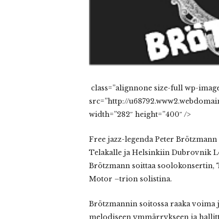
class=”alignnone size-full wp-image
src=”http://u68792.www2.webdomain.
width=”282″ height=”400″ />
Free jazz-legenda Peter Brötzmann
Telakalle ja Helsinkiin Dubrovnik Lo
Brötzmann soittaa soolokonsertin, T
Motor –trion solistina.
Brötzmannin soitossa raaka voima j
melodiseen ymmärrykseen ja hallitt