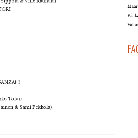
ppola & Ville Rauhala)
Maar
UORI
Pääka
Valon
FA
NZA!!!!
ko Tolvi)
ainen & Sami Pekkola)