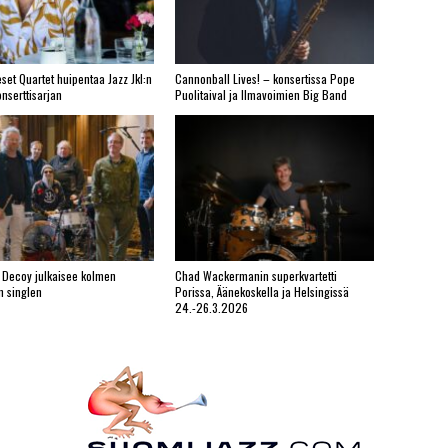
set Quartet huipentaa Jazz Jkl:n
Cannonball Lives! – konsertissa Pope
nserttisarjan
Puolitaival ja Ilmavoimien Big Band
 Decoy julkaisee kolmen
Chad Wackermanin superkvartetti
n singlen
Porissa, Äänekoskella ja Helsingissä
24.-26.3.2026