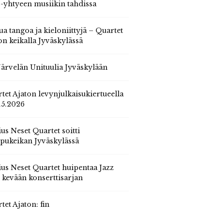
 -yhtyeen musiikin tahdissa
ua tangoa ja kieloniittyjä – Quartet
on keikalla Jyväskylässä
 Järvelän Unituulia Jyväskylään
tet Ajaton levynjulkaisukiertueella
.5.2026
us Neset Quartet soitti
pukeikan Jyväskylässä
us Neset Quartet huipentaa Jazz
n kevään konserttisarjan
tet Ajaton: fin