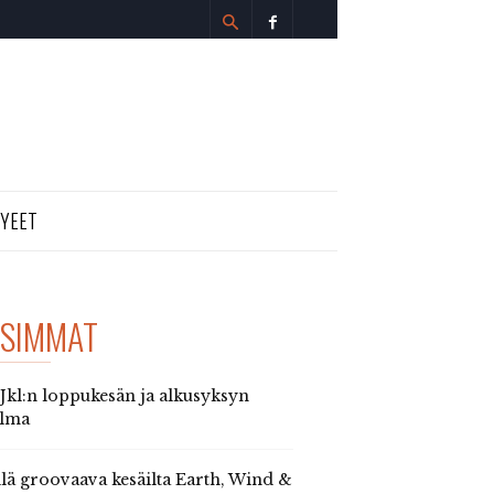
TYEET
SIMMAT
 Jkl:n loppukesän ja alkusyksyn
elma
llä groovaava kesäilta Earth, Wind &