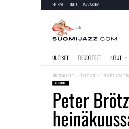
ETUSIVU
INFO
JAZZAKTIIVI!
SuomiJazz.com
UUTISET
TIEDOTTEET
JUTUT
SuomiJazz.com
Tiedotteet
Peter Brötzmann h
TIEDOTTEET
Peter Bröt
heinäkuus