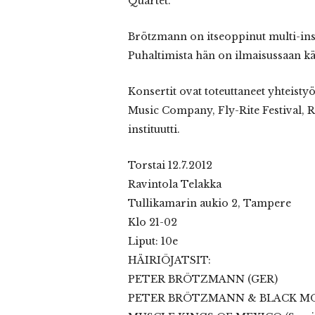
Quartet.
Brötzmann on itseoppinut multi-instr
Puhaltimista hän on ilmaisussaan käy
Konsertit ovat toteuttaneet yhteisty
Music Company, Fly-Rite Festival, 
instituutti.
Torstai 12.7.2012
Ravintola Telakka
Tullikamarin aukio 2, Tampere
Klo 21-02
Liput: 10e
HÄIRIÖJATSIT:
PETER BRÖTZMANN (GER)
PETER BRÖTZMANN & BLACK M