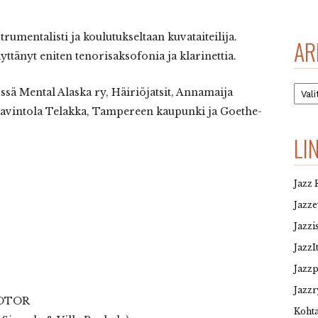
umentalisti ja koulutukseltaan kuvataiteilija.
AR
ttänyt eniten tenorisaksofonia ja klarinettia.
Arkis
össä Mental Alaska ry, Häiriöjatsit, Annamaija
Ravintola Telakka, Tampereen kaupunki ja Goethe-
LI
Jazz 
Jazz
Jazzi
JazzI
Jazz
Jazzr
OTOR
Kohta