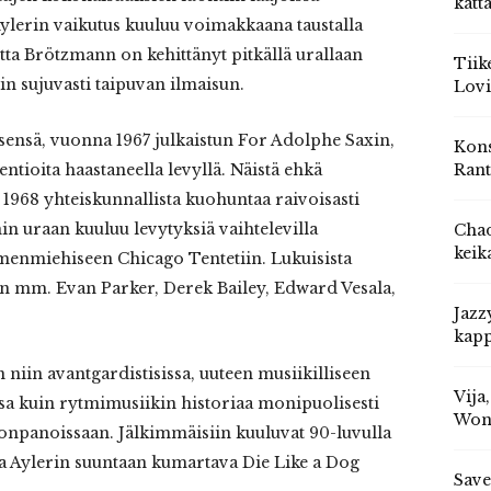
katt
Aylerin vaikutus kuuluu voimakkaana taustalla
a Brötzmann on kehittänyt pitkällä urallaan
Tiik
hin sujuvasti taipuvan ilmaisun.
Lovi
sensä, vuonna 1967 julkaistun For Adolphe Saxin,
Kons
Rant
entioita haastaneella levyllä. Näistä ehkä
968 yhteiskunnallista kuohuntaa raivoisasti
 uraan kuuluu levytyksiä vaihtelevilla
Chad
keik
menmiehiseen Chicago Tentetiin. Lukuisista
n mm. Evan Parker, Derek Bailey, Edward Vesala,
Jazz
kapp
niin avantgardistisissa, uuteen musiikilliseen
Vija
a kuin rytmimusiikin historiaa monipuolisesti
Won
onpanoissaan. Jälkimmäisiin kuuluvat 90-luvulla
 ja Aylerin suuntaan kumartava Die Like a Dog
Save