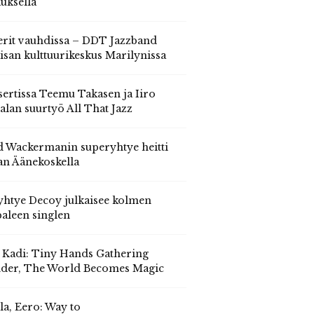
auksella
erit vauhdissa – DDT Jazzband
isan kulttuurikeskus Marilynissa
ertissa Teemu Takasen ja Iiro
alan suurtyö All That Jazz
 Wackermanin superyhtye heitti
an Äänekoskella
yhtye Decoy julkaisee kolmen
aleen singlen
, Kadi: Tiny Hands Gathering
der, The World Becomes Magic
la, Eero: Way to