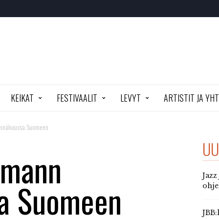
KEIKAT
FESTIVAALIT
LEVYT
ARTISTIT JA YH
einäkuussa Suomeen
UU
zmann
Jazz
sa Suomeen
ohj
JBB: