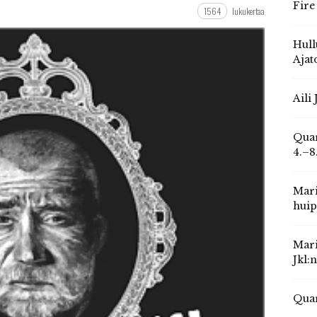
Fire
1564
lukukertaa
Hull
Ajat
Aili
Quar
4.–8
Mari
huip
Mari
Jkl:
Quar