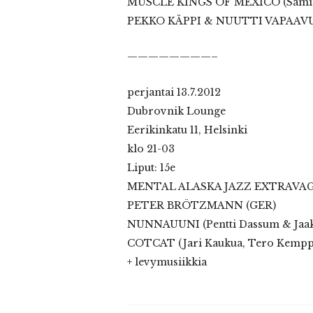
MUSCLE KINGS OF MEXICO (Sami Si
PEKKO KÄPPI & NUUTTI VAPAAV
————————–
perjantai 13.7.2012
Dubrovnik Lounge
Eerikinkatu 11, Helsinki
klo 21-03
Liput: 15e
MENTAL ALASKA JAZZ EXTRAVAGA
PETER BRÖTZMANN (GER)
NUNNAUUNI (Pentti Dassum & Jaak
COTCAT (Jari Kaukua, Tero Kempp
+ levymusiikkia