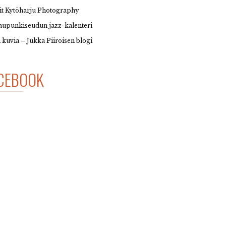
it Kytöharju Photography
upunkiseudun jazz-kalenteri
 kuvia – Jukka Piiroisen blogi
CEBOOK