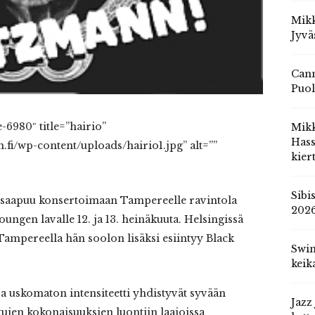
Mikk
Jyvä
Cann
Puol
-6980″ title=”hairio”
Mik
Hass
fi/wp-content/uploads/hairio1.jpg” alt=””
kier
Sibi
 saapuu konsertoimaan Tampereelle ravintola
202
ungen lavalle 12. ja 13. heinäkuuta. Helsingissä
ampereella hän soolon lisäksi esiintyy Black
Swin
keik
a uskomaton intensiteetti yhdistyvät syvään
Jazz
ujen kokonaisuuksien luontiin laajoissa