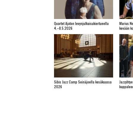
Quartet Ajaton levynjulkaisukiertueella
Marius Ne
4.–8.5.2026
kevään ko
Sibis Jazz Camp Seinäjoella kesäkuussa
Jazzyhtye
2026
kappalee