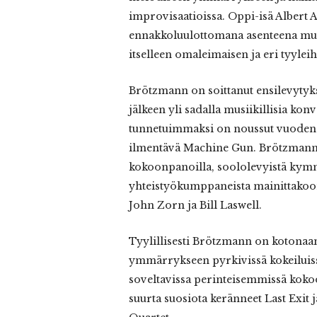
improvisaatioissa. Oppi-isä Albert 
ennakkoluulottomana asenteena mutt
itselleen omaleimaisen ja eri tyylei
Brötzmann on soittanut ensilevytyk
jälkeen yli sadalla musiikillisia konv
tunnetuimmaksi on noussut vuoden 1
ilmentävä Machine Gun. Brötzmannin
kokoonpanoilla, soololevyistä kym
yhteistyökumppaneista mainittakoo
John Zorn ja Bill Laswell.
Tyylillisesti Brötzmann on kotonaan 
ymmärrykseen pyrkivissä kokeiluiss
soveltavissa perinteisemmissä koko
suurta suosiota keränneet Last Exit