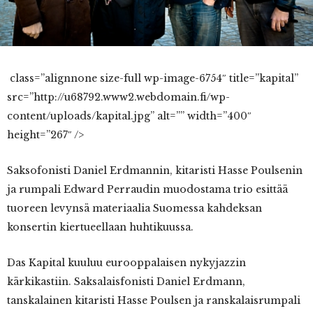
class=”alignnone size-full wp-image-6754″ title=”kapital”
src=”http://u68792.www2.webdomain.fi/wp-
content/uploads/kapital.jpg” alt=”” width=”400″
height=”267″ />
Saksofonisti Daniel Erdmannin, kitaristi Hasse Poulsenin
ja rumpali Edward Perraudin muodostama trio esittää
tuoreen levynsä materiaalia Suomessa kahdeksan
konsertin kiertueellaan huhtikuussa.
Das Kapital kuuluu eurooppalaisen nykyjazzin
kärkikastiin. Saksalaisfonisti Daniel Erdmann,
tanskalainen kitaristi Hasse Poulsen ja ranskalaisrumpali