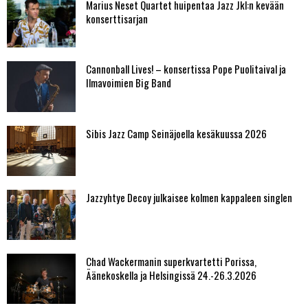
Marius Neset Quartet huipentaa Jazz Jkl:n kevään
konserttisarjan
Cannonball Lives! – konsertissa Pope Puolitaival ja
Ilmavoimien Big Band
Sibis Jazz Camp Seinäjoella kesäkuussa 2026
Jazzyhtye Decoy julkaisee kolmen kappaleen singlen
Chad Wackermanin superkvartetti Porissa,
Äänekoskella ja Helsingissä 24.-26.3.2026