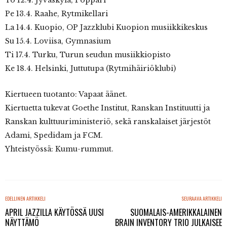
To 12.4. Jyväskylä, Poppari
Pe 13.4. Raahe, Rytmikellari
La 14.4. Kuopio, OP Jazzklubi Kuopion musiikkikeskus
Su 15.4. Loviisa, Gymnasium
Ti 17.4. Turku, Turun seudun musiikkiopisto
Ke 18.4. Helsinki, Juttutupa (Rytmihäiriöklubi)
Kiertueen tuotanto: Vapaat äänet.
Kiertuetta tukevat Goethe Institut, Ranskan Instituutti ja
Ranskan kulttuuriministeriö, sekä ranskalaiset järjestöt
Adami, Spedidam ja FCM.
Yhteistyössä: Kumu-rummut.
EDELLINEN ARTIKKELI
SEURAAVA ARTIKKELI
APRIL JAZZILLA KÄYTÖSSÄ UUSI
SUOMALAIS-AMERIKKALAINEN
NÄYTTÄMÖ
BRAIN INVENTORY TRIO JULKAISEE