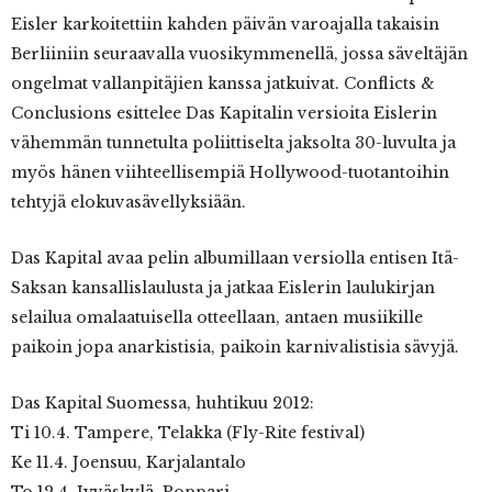
Eisler karkoitettiin kahden päivän varoajalla takaisin
Berliiniin seuraavalla vuosikymmenellä, jossa säveltäjän
ongelmat vallanpitäjien kanssa jatkuivat. Conflicts &
Conclusions esittelee Das Kapitalin versioita Eislerin
vähemmän tunnetulta poliittiselta jaksolta 30-luvulta ja
myös hänen viihteellisempiä Hollywood-tuotantoihin
tehtyjä elokuvasävellyksiään.
Das Kapital avaa pelin albumillaan versiolla entisen Itä-
Saksan kansallislaulusta ja jatkaa Eislerin laulukirjan
selailua omalaatuisella otteellaan, antaen musiikille
paikoin jopa anarkistisia, paikoin karnivalistisia sävyjä.
Das Kapital Suomessa, huhtikuu 2012:
Ti 10.4. Tampere, Telakka (Fly-Rite festival)
Ke 11.4. Joensuu, Karjalantalo