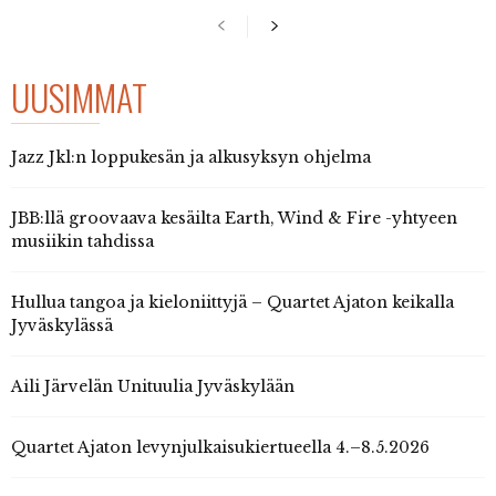
UUSIMMAT
Jazz Jkl:n loppukesän ja alkusyksyn ohjelma
JBB:llä groovaava kesäilta Earth, Wind & Fire -yhtyeen
musiikin tahdissa
Hullua tangoa ja kieloniittyjä – Quartet Ajaton keikalla
Jyväskylässä
Aili Järvelän Unituulia Jyväskylään
Quartet Ajaton levynjulkaisukiertueella 4.–8.5.2026