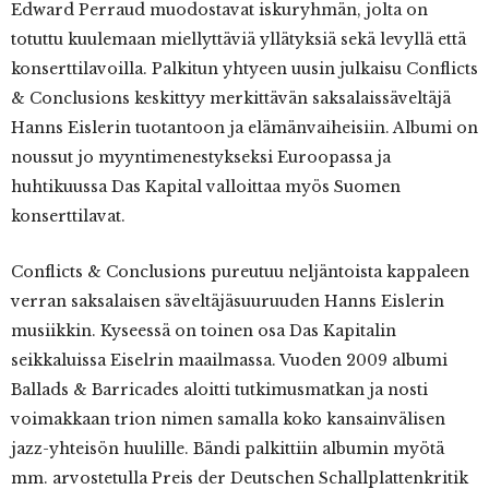
Edward Perraud muodostavat iskuryhmän, jolta on
totuttu kuulemaan miellyttäviä yllätyksiä sekä levyllä että
konserttilavoilla. Palkitun yhtyeen uusin julkaisu Conflicts
& Conclusions keskittyy merkittävän saksalaissäveltäjä
Hanns Eislerin tuotantoon ja elämänvaiheisiin. Albumi on
noussut jo myyntimenestykseksi Euroopassa ja
huhtikuussa Das Kapital valloittaa myös Suomen
konserttilavat.
Conflicts & Conclusions pureutuu neljäntoista kappaleen
verran saksalaisen säveltäjäsuuruuden Hanns Eislerin
musiikkin. Kyseessä on toinen osa Das Kapitalin
seikkaluissa Eiselrin maailmassa. Vuoden 2009 albumi
Ballads & Barricades aloitti tutkimusmatkan ja nosti
voimakkaan trion nimen samalla koko kansainvälisen
jazz-yhteisön huulille. Bändi palkittiin albumin myötä
mm. arvostetulla Preis der Deutschen Schallplattenkritik