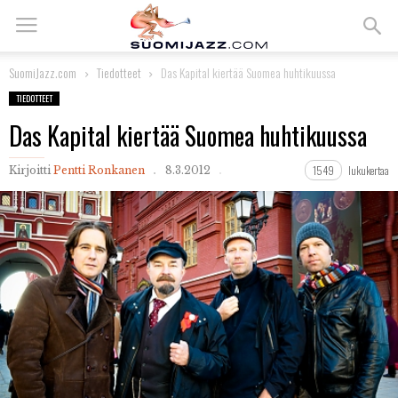
SuomiJazz.com
Tiedotteet
Das Kapital kiertää Suomea huhtikuussa
TIEDOTTEET
Das Kapital kiertää Suomea huhtikuussa
1549
lukukertaa
Kirjoitti
Pentti Ronkanen
8.3.2012