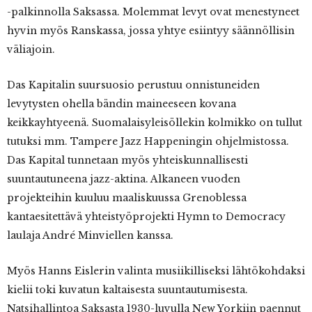
-palkinnolla Saksassa. Molemmat levyt ovat menestyneet
hyvin myös Ranskassa, jossa yhtye esiintyy säännöllisin
väliajoin.
Das Kapitalin suursuosio perustuu onnistuneiden
levytysten ohella bändin maineeseen kovana
keikkayhtyeenä. Suomalaisyleisöllekin kolmikko on tullut
tutuksi mm. Tampere Jazz Happeningin ohjelmistossa.
Das Kapital tunnetaan myös yhteiskunnallisesti
suuntautuneena jazz-aktina. Alkaneen vuoden
projekteihin kuuluu maaliskuussa Grenoblessa
kantaesitettävä yhteistyöprojekti Hymn to Democracy
laulaja André Minviellen kanssa.
Myös Hanns Eislerin valinta musiikilliseksi lähtökohdaksi
kielii toki kuvatun kaltaisesta suuntautumisesta.
Natsihallintoa Saksasta 1930-luvulla New Yorkiin paennut