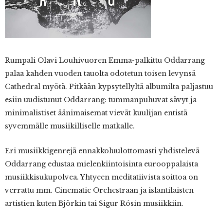
Rumpali
Olavi Louhivuoren Emma-palkittu Oddarrang
palaa kahden vuoden tauolta odotetun toisen levynsä
Cathedral myötä. Pitkään kypsytellyltä albumilta paljastuu
esiin uudistunut Oddarrang: tummanpuhuvat sävyt ja
minimalistiset äänimaisemat vievät kuulijan entistä
syvemmälle musiikilliselle matkalle.
Eri musiikkigenrejä ennakkoluulottomasti yhdistelevä
Oddarrang edustaa mielenkiintoisinta eurooppalaista
musiikkisukupolvea. Yhtyeen meditatiivista soittoa on
verrattu mm. Cinematic Orchestraan ja islantilaisten
artistien kuten Björkin tai Sigur Rósin musiikkiin.