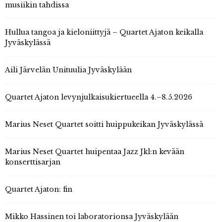
musiikin tahdissa
Hullua tangoa ja kieloniittyjä – Quartet Ajaton keikalla
Jyväskylässä
Aili Järvelän Unituulia Jyväskylään
Quartet Ajaton levynjulkaisukiertueella 4.–8.5.2026
Marius Neset Quartet soitti huippukeikan Jyväskylässä
Marius Neset Quartet huipentaa Jazz Jkl:n kevään
konserttisarjan
Quartet Ajaton: fin
Mikko Hassinen toi laboratorionsa Jyväskylään