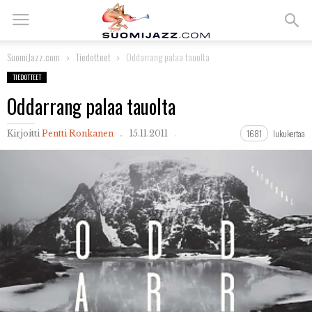
SuomiJazz.com
Tiedotteet
Oddarrang palaa tauolta
TIEDOTTEET
Oddarrang palaa tauolta
1681
lukukertaa
Kirjoitti
Pentti Ronkanen
15.11.2011