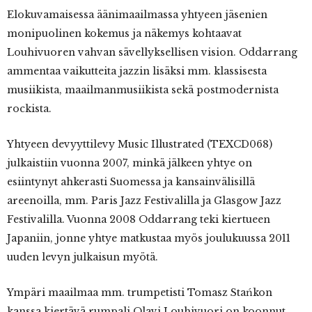
Elokuvamaisessa äänimaailmassa yhtyeen jäsenien
monipuolinen kokemus ja näkemys kohtaavat
Louhivuoren vahvan sävellyksellisen vision. Oddarrang
ammentaa vaikutteita jazzin lisäksi mm. klassisesta
musiikista, maailmanmusiikista sekä postmodernista
rockista.
Yhtyeen devyyttilevy Music Illustrated (TEXCD068)
julkaistiin vuonna 2007, minkä jälkeen yhtye on
esiintynyt ahkerasti Suomessa ja kansainvälisillä
areenoilla, mm. Paris Jazz Festivalilla ja Glasgow Jazz
Festivalilla. Vuonna 2008 Oddarrang teki kiertueen
Japaniin, jonne yhtye matkustaa myös joulukuussa 2011
uuden levyn julkaisun myötä.
Ympäri maailmaa mm. trumpetisti Tomasz Stańkon
kanssa kiertävä rumpali Olavi Louhivuori on koonnut