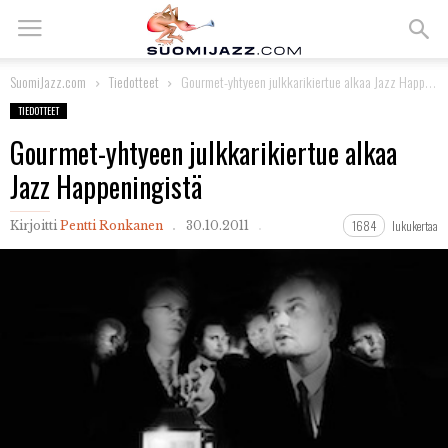
SuomiJazz.com
Tiedotteet
Gourmet-yhtyeen julkkarikiertue alkaa Jazz Happeningistä
TIEDOTTEET
Gourmet-yhtyeen julkkarikiertue alkaa
Jazz Happeningistä
1684
lukukertaa
Kirjoitti
Pentti Ronkanen
30.10.2011