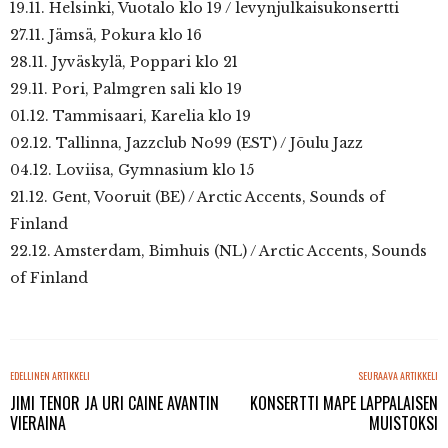
19.11. Helsinki, Vuotalo klo 19 / levynjulkaisukonsertti
27.11. Jämsä, Pokura klo 16
28.11. Jyväskylä, Poppari klo 21
29.11. Pori, Palmgren sali klo 19
01.12. Tammisaari, Karelia klo 19
02.12. Tallinna, Jazzclub No99 (EST) / Jõulu Jazz
04.12. Loviisa, Gymnasium klo 15
21.12. Gent, Vooruit (BE) / Arctic Accents, Sounds of
Finland
22.12. Amsterdam, Bimhuis (NL) / Arctic Accents, Sounds
of Finland
EDELLINEN ARTIKKELI
SEURAAVA ARTIKKELI
JIMI TENOR JA URI CAINE AVANTIN
KONSERTTI MAPE LAPPALAISEN
VIERAINA
MUISTOKSI