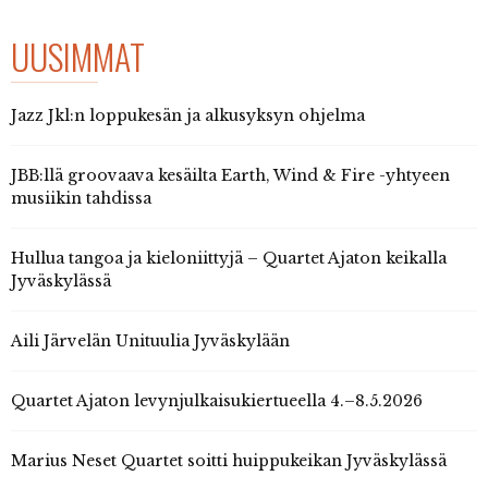
UUSIMMAT
Jazz Jkl:n loppukesän ja alkusyksyn ohjelma
JBB:llä groovaava kesäilta Earth, Wind & Fire -yhtyeen
musiikin tahdissa
Hullua tangoa ja kieloniittyjä – Quartet Ajaton keikalla
Jyväskylässä
Aili Järvelän Unituulia Jyväskylään
Quartet Ajaton levynjulkaisukiertueella 4.–8.5.2026
Marius Neset Quartet soitti huippukeikan Jyväskylässä