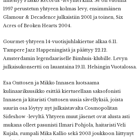
ilmestyy Fiasko Records -levymerkillä. Se on vuonna
1997 perustetun yhtyeen kolmas levy, ensimmäinen
Glamour & Decadence julkaistiin 2001 ja toinen, Six
Acres of Broken Hearts 2004.
Gourmet-yhtyeen 14-vuotisjuhlakiertue alkaa 6.11.
Tampere Jazz Happeningistä ja päättyy 22.12.
Amsterdamin legendaariselle Bimhuis-klubille. Levyn
julkaisukonsertti on lauantaina 19.11. Helsingin Vuotalossa.
Esa Onttosen ja Mikko Innasen luotsaama
kulinaarikuusikko esittää kiertueellaan saksofonisti
Innasen ja kitaristi Onttosen uusia sävellyksiä, joista
suurin osa löytyy nyt julkaistavalta Cosmopolitan
Sideshow -levyltä. Yhtyeen muut jäsenet ovat alusta asti
mukana olleet pasunisti Ilmari Pohjola, haitaristi Veli
Kujala, rumpali Mika Kallio sekä 2003 joukkoon liittynyt