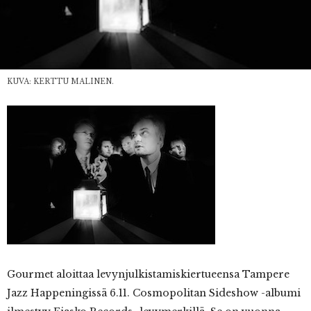
KUVA: KERTTU MALINEN.
Gourmet aloittaa levynjulkistamiskiertueensa Tampere
Jazz Happeningissä 6.11. Cosmopolitan Sideshow -albumi