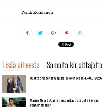
Pentti Ronkanen
Lisää aiheesta
Samalta kirjoittajalta
Quartet Ajaton levynjulkaisukiertueella 4.–8.5.2026
Marius Neset Quartet huipentaa Jazz Jkl:n kevään
konserttisarjan