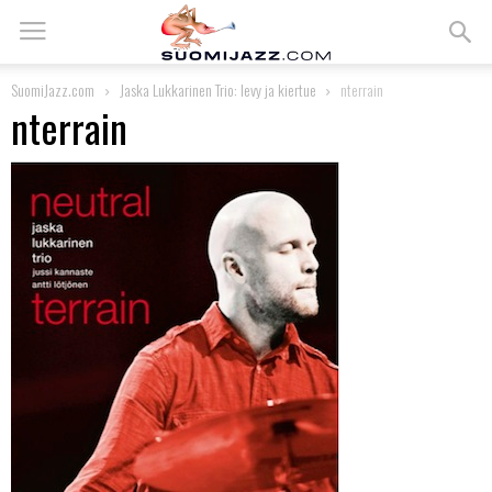
SuomiJazz.com
Jaska Lukkarinen Trio: levy ja kiertue
nterrain
nterrain