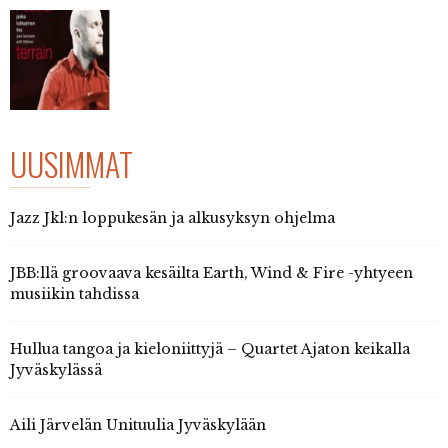
UUSIMMAT
Jazz Jkl:n loppukesän ja alkusyksyn ohjelma
JBB:llä groovaava kesäilta Earth, Wind & Fire -yhtyeen
musiikin tahdissa
Hullua tangoa ja kieloniittyjä – Quartet Ajaton keikalla
Jyväskylässä
Aili Järvelän Unituulia Jyväskylään