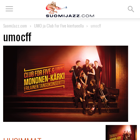
SuomiJazz.com
UMO ja Club For Five kiertueella
umocff
umocff