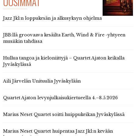
UUSIMMAT
Jazz Jkl:n loppukesän ja alkusyksyn ohjelma
JBB:llä groovaava kesäilta Earth, Wind & Fire -yhtyeen
musiikin tahdissa
Hullua tangoa ja kieloniittyjä – Quartet Ajaton keikalla
Jyväskylässä
Aili Järvelän Unituulia Jyväskylään
Quartet Ajaton levynjulkaisukiertueella 4.–8.5.2026
Marius Neset Quartet soitti huippukeikan Jyväskylässä
Marius Neset Quartet huipentaa Jazz Jkl:n kevään