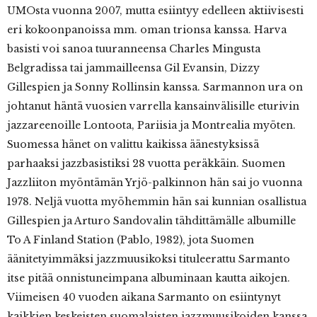
UMOsta vuonna 2007, mutta esiintyy edelleen aktiivisesti
eri kokoonpanoissa mm. oman trionsa kanssa. Harva
basisti voi sanoa tuuranneensa Charles Mingusta
Belgradissa tai jammailleensa Gil Evansin, Dizzy
Gillespien ja Sonny Rollinsin kanssa. Sarmannon ura on
johtanut häntä vuosien varrella kansainvälisille eturivin
jazzareenoille Lontoota, Pariisia ja Montrealia myöten.
Suomessa hänet on valittu kaikissa äänestyksissä
parhaaksi jazzbasistiksi 28 vuotta peräkkäin. Suomen
Jazzliiton myöntämän Yrjö-palkinnon hän sai jo vuonna
1978. Neljä vuotta myöhemmin hän sai kunnian osallistua
Gillespien ja Arturo Sandovalin tähdittämälle albumille
To A Finland Station (Pablo, 1982), jota Suomen
äänitetyimmäksi jazzmuusikoksi tituleerattu Sarmanto
itse pitää onnistuneimpana albuminaan kautta aikojen.
Viimeisen 40 vuoden aikana Sarmanto on esiintynyt
kaikkien keskeisten suomalaisten jazzmuusikoiden kanssa