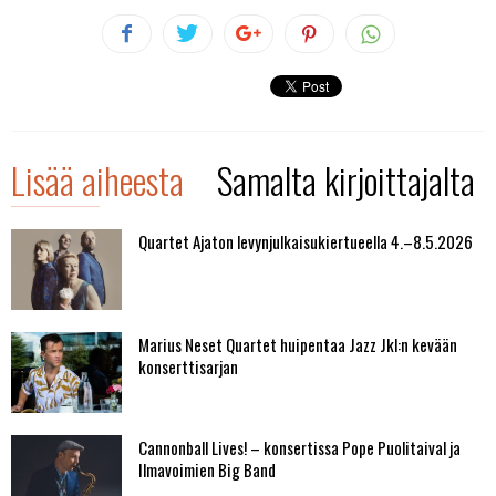
Lisää aiheesta
Samalta kirjoittajalta
Quartet Ajaton levynjulkaisukiertueella 4.–8.5.2026
Marius Neset Quartet huipentaa Jazz Jkl:n kevään
konserttisarjan
Cannonball Lives! – konsertissa Pope Puolitaival ja
Ilmavoimien Big Band