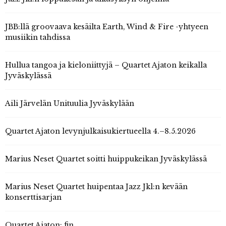
JBB:llä groovaava kesäilta Earth, Wind & Fire -yhtyeen
musiikin tahdissa
Hullua tangoa ja kieloniittyjä – Quartet Ajaton keikalla
Jyväskylässä
Aili Järvelän Unituulia Jyväskylään
Quartet Ajaton levynjulkaisukiertueella 4.–8.5.2026
Marius Neset Quartet soitti huippukeikan Jyväskylässä
Marius Neset Quartet huipentaa Jazz Jkl:n kevään
konserttisarjan
Quartet Ajaton: fin