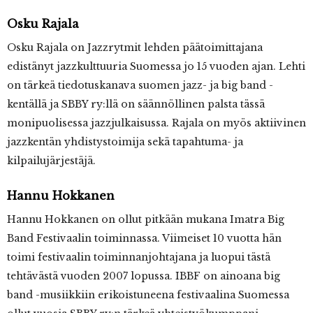
Osku Rajala
Osku Rajala on Jazzrytmit lehden päätoimittajana
edistänyt jazzkulttuuria Suomessa jo 15 vuoden ajan. Lehti
on tärkeä tiedotuskanava suomen jazz- ja big band -
kentällä ja SBBY ry:llä on säännöllinen palsta tässä
monipuolisessa jazzjulkaisussa. Rajala on myös aktiivinen
jazzkentän yhdistystoimija sekä tapahtuma- ja
kilpailujärjestäjä.
Hannu Hokkanen
Hannu Hokkanen on ollut pitkään mukana Imatra Big
Band Festivaalin toiminnassa. Viimeiset 10 vuotta hän
toimi festivaalin toiminnanjohtajana ja luopui tästä
tehtävästä vuoden 2007 lopussa. IBBF on ainoana big
band -musiikkiin erikoistuneena festivaalina Suomessa