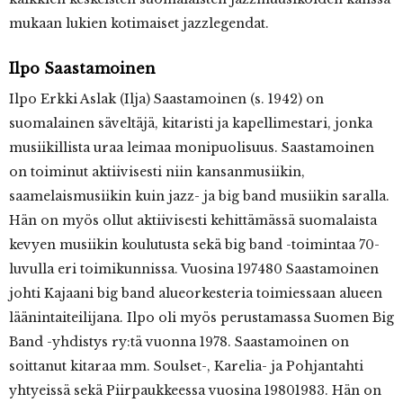
mukaan lukien kotimaiset jazzlegendat.
Ilpo Saastamoinen
Ilpo Erkki Aslak (Ilja) Saastamoinen (s. 1942) on
suomalainen säveltäjä, kitaristi ja kapellimestari, jonka
musiikillista uraa leimaa monipuolisuus. Saastamoinen
on toiminut aktiivisesti niin kansanmusiikin,
saamelaismusiikin kuin jazz- ja big band musiikin saralla.
Hän on myös ollut aktiivisesti kehittämässä suomalaista
kevyen musiikin koulutusta sekä big band -toimintaa 70-
luvulla eri toimikunnissa. Vuosina 1974­80 Saastamoinen
johti Kajaani big band ­alueorkesteria toimiessaan alueen
läänintaiteilijana. Ilpo oli myös perustamassa Suomen Big
Band -yhdistys ry:tä vuonna 1978. Saastamoinen on
soittanut kitaraa mm. Soulset-, Karelia- ja Pohjantahti
yhtyeissä sekä Piirpaukkeessa vuosina 1980­1983. Hän on