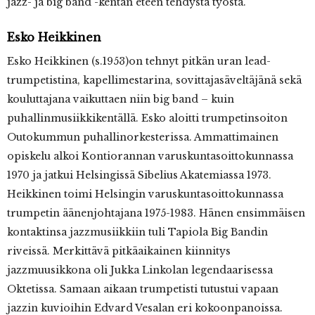
jazz- ja big band -kentän eteen tehdystä työstä.
Esko
Heikkinen
Esko Heikkinen (s.1953)on tehnyt pitkän uran lead-
trumpetistina, kapellimestarina, sovittaja­säveltäjänä sekä
kouluttajana vaikuttaen niin big band – kuin
puhallinmusiikkikentällä. Esko aloitti trumpetinsoiton
Outokummun puhallinorkesterissa. Ammattimainen
opiskelu alkoi Kontiorannan varuskuntasoittokunnassa
1970 ja jatkui Helsingissä Sibelius Akatemiassa 1973.
Heikkinen toimi Helsingin varuskuntasoittokunnassa
trumpetin äänenjohtajana 1975-1983. Hänen ensimmäisen
kontaktinsa jazzmusiikkiin tuli Tapiola Big Bandin
riveissä. Merkittävä pitkäaikainen kiinnitys
jazzmuusikkona oli Jukka Linkolan legendaarisessa
Oktetissa. Samaan aikaan trumpetisti tutustui vapaan
jazzin kuvioihin Edvard Vesalan eri kokoonpanoissa.