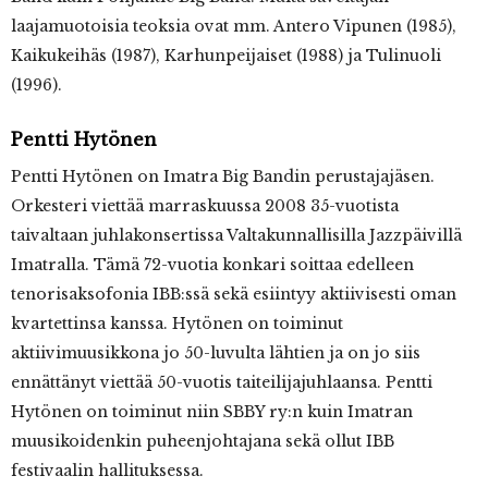
laajamuotoisia teoksia ovat mm. Antero Vipunen (1985),
Kaikukeihäs (1987), Karhunpeijaiset (1988) ja Tulinuoli
(1996).
Pentti Hytönen
Pentti Hytönen on Imatra Big Bandin perustajajäsen.
Orkesteri viettää marraskuussa 2008 35-vuotista
taivaltaan juhlakonsertissa Valtakunnallisilla Jazzpäivillä
Imatralla. Tämä 72-vuotia konkari soittaa edelleen
tenorisaksofonia IBB:ssä sekä esiintyy aktiivisesti oman
kvartettinsa kanssa. Hytönen on toiminut
aktiivimuusikkona jo 50-luvulta lähtien ja on jo siis
ennättänyt viettää 50-vuotis taiteilijajuhlaansa. Pentti
Hytönen on toiminut niin SBBY ry:n kuin Imatran
muusikoidenkin puheenjohtajana sekä ollut IBB
festivaalin hallituksessa.