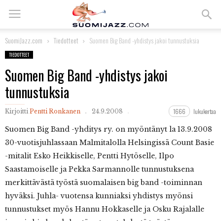
SuomiJazz.com
Tiedotteet
Suomen Big Band -yhdistys jakoi tunnustuksia
TIEDOTTEET
Suomen Big Band -yhdistys jakoi
tunnustuksia
1666
lukukertaa
Kirjoitti
Pentti Ronkanen
24.9.2008
Suomen Big Band -yhditys ry. on myöntänyt la 13.9.2008
30-vuotisjuhlassaan Malmitalolla Helsingissä Count Basie
-mitalit Esko Heikkiselle, Pentti Hytöselle, Ilpo
Saastamoiselle ja Pekka Sarmannolle tunnustuksena
merkittävästä työstä suomalaisen big band -toiminnan
hyväksi. Juhla- vuotensa kunniaksi yhdistys myönsi
tunnustukset myös Hannu Hokkaselle ja Osku Rajalalle