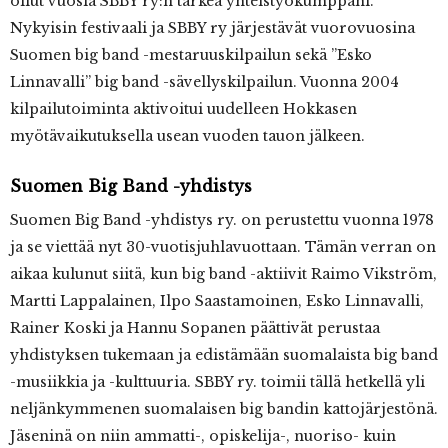
ollut vuosia SBBY ry:n tärkeä yhteistyökumppani.
Nykyisin festivaali ja SBBY ry järjestävät vuorovuosina
Suomen big band -mestaruuskilpailun sekä ”Esko
Linnavalli” big band -sävellyskilpailun. Vuonna 2004
kilpailutoiminta aktivoitui uudelleen Hokkasen
myötävaikutuksella usean vuoden tauon jälkeen.
Suomen Big Band -yhdistys
Suomen Big Band -yhdistys ry. on perustettu vuonna 1978
ja se viettää nyt 30-vuotisjuhlavuottaan. Tämän verran on
aikaa kulunut siitä, kun big band -aktiivit Raimo Vikström,
Martti Lappalainen, Ilpo Saastamoinen, Esko Linnavalli,
Rainer Koski ja Hannu Sopanen päättivät perustaa
yhdistyksen tukemaan ja edistämään suomalaista big band
-musiikkia ja -kulttuuria. SBBY ry. toimii tällä hetkellä yli
neljänkymmenen suomalaisen big bandin kattojärjestönä.
Jäseninä on niin ammatti-, opiskelija-, nuoriso- kuin