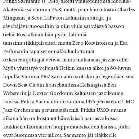
Pekka Sarmanto (s. 1945) aloitti viuluopintonsa Sibelius-
Akatemiassa vuonna 1958, mutta pian hän tutustui Charles
Mingusin ja Scott LaFraon kaltaisiin soittaja- ja
säveltäjävirtuooseihin ja niin viulu sai väistyä basson
tieltä. Ensi alkuun hän pyöri lähinnä
tanssimusiikkipiireissä, mutta Eero Koivistoisen ja Esa
Pethmanin tapaiset ennakkoluulottomat
orkesterinjohtajat vetivät häntä mukanaan jazzlavoille.
Myös yhteistyö veljensä Heikin kanssa alkoi ja 60-luvun
lopulla. Vuonna 1967 Sarmanto soittikin jo legendaarisen
Down Beat Clubin housebandissä Helsingissä Ben
Websterin ja Dexter Gordonin kaltaisten jazzikonien
kanssa. Pekka Sarmanto on vuonna 1975 perustetun UMO
Jazz Orchestran perustajajäseniä. Pitkän UMO-uransa
aikana hän on loistanut hämyisissä parrasvaloissa
kaikkien ulkomaisten huippumuusikoiden kanssa, jotka
ovat Suomessa vierailleet. Sarmanto jäi eläkkeelle