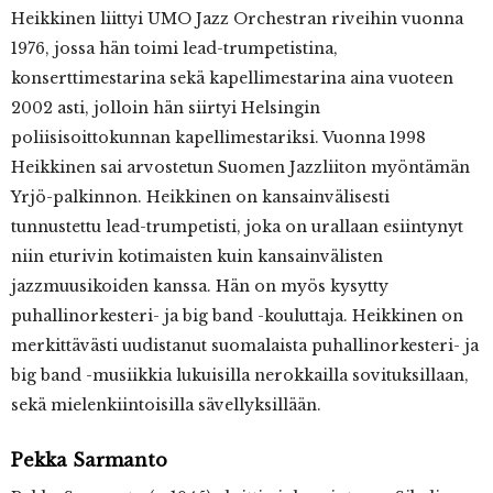
Heikkinen liittyi UMO Jazz Orchestran riveihin vuonna
1976, jossa hän toimi lead-trumpetistina,
konserttimestarina sekä kapellimestarina aina vuoteen
2002 asti, jolloin hän siirtyi Helsingin
poliisisoittokunnan kapellimestariksi. Vuonna 1998
Heikkinen sai arvostetun Suomen Jazzliiton myöntämän
Yrjö-palkinnon. Heikkinen on kansainvälisesti
tunnustettu lead-trumpetisti, joka on urallaan esiintynyt
niin eturivin kotimaisten kuin kansainvälisten
jazzmuusikoiden kanssa. Hän on myös kysytty
puhallinorkesteri- ja big band -kouluttaja. Heikkinen on
merkittävästi uudistanut suomalaista puhallinorkesteri- ja
big band -musiikkia lukuisilla nerokkailla sovituksillaan,
sekä mielenkiintoisilla sävellyksillään.
Pekka Sarmanto