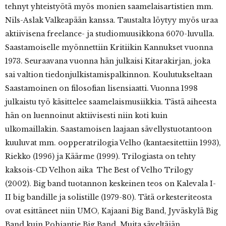
tehnyt yhteistyötä myös monien saamelaisartistien mm.
Nils-Aslak Valkeapään kanssa. Taustalta löytyy myös uraa
aktiivisena freelance- ja studiomuusikkona 60­70-luvulla.
Saastamoiselle myönnettiin Kritiikin Kannukset vuonna
1973. Seuraavana vuonna hän julkaisi Kitarakirjan, joka
sai valtion tiedonjulkistamispalkinnon. Koulutukseltaan
Saastamoinen on filosofian lisensiaatti. Vuonna 1998
julkaistu työ käsittelee saamelaismusiikkia. Tästä aiheesta
hän on luennoinut aktiivisesti niin koti kuin
ulkomaillakin. Saastamoisen laajaan sävellystuotantoon
kuuluvat mm. oopperatrilogia Velho (kantaesitettiin 1993),
Riekko (1996) ja Käärme (1999). Trilogiasta on tehty
kaksois-CD Velhon aika ­ The Best of Velho Trilogy
(2002). Big band ­tuotannon keskeinen teos on Kalevala I-
II big bandille ja solistille (1979-80). Tätä orkesteriteosta
ovat esittäneet niin UMO, Kajaani Big Band, Jyväskylä Big
Band kuin Pohjantie Big Band. Muita säveltäjän