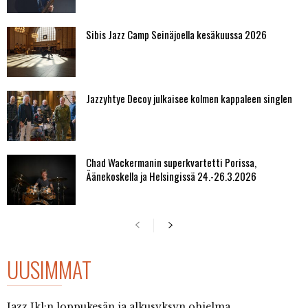
Sibis Jazz Camp Seinäjoella kesäkuussa 2026
Jazzyhtye Decoy julkaisee kolmen kappaleen singlen
Chad Wackermanin superkvartetti Porissa,
Äänekoskella ja Helsingissä 24.-26.3.2026
UUSIMMAT
Jazz Jkl:n loppukesän ja alkusyksyn ohjelma