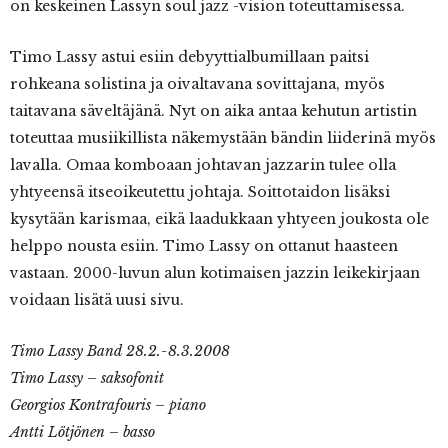
on keskeinen Lassyn soul jazz -vision toteuttamisessa.
Timo Lassy astui esiin debyyttialbumillaan paitsi
rohkeana solistina ja oivaltavana sovittajana, myös
taitavana säveltäjänä. Nyt on aika antaa kehutun artistin
toteuttaa musiikillista näkemystään bändin liiderinä myös
lavalla. Omaa komboaan johtavan jazzarin tulee olla
yhtyeensä itseoikeutettu johtaja. Soittotaidon lisäksi
kysytään karismaa, eikä laadukkaan yhtyeen joukosta ole
helppo nousta esiin. Timo Lassy on ottanut haasteen
vastaan. 2000-luvun alun kotimaisen jazzin leikekirjaan
voidaan lisätä uusi sivu.
Timo
Lassy Band 28.2.-8.3.2008
Timo Lassy – saksofonit
Georgios Kontrafouris – piano
Antti Lötjönen – basso