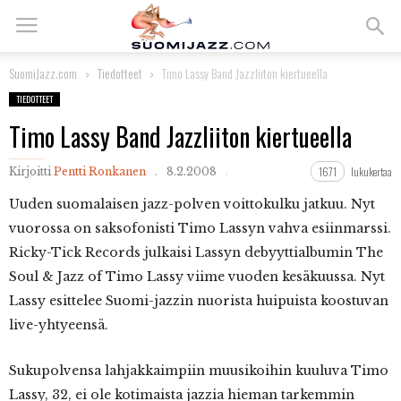
SuomiJazz.com
Tiedotteet
Timo Lassy Band Jazzliiton kiertueella
TIEDOTTEET
Timo Lassy Band Jazzliiton kiertueella
1671
lukukertaa
Kirjoitti
Pentti Ronkanen
8.2.2008
Uuden suomalaisen jazz-polven voittokulku jatkuu. Nyt
vuorossa on saksofonisti Timo Lassyn vahva esiinmarssi.
Ricky-Tick Records julkaisi Lassyn debyyttialbumin The
Soul & Jazz of Timo Lassy viime vuoden kesäkuussa. Nyt
Lassy esittelee Suomi-jazzin nuorista huipuista koostuvan
live-yhtyeensä.
Sukupolvensa lahjakkaimpiin muusikoihin kuuluva Timo
Lassy, 32, ei ole kotimaista jazzia hieman tarkemmin