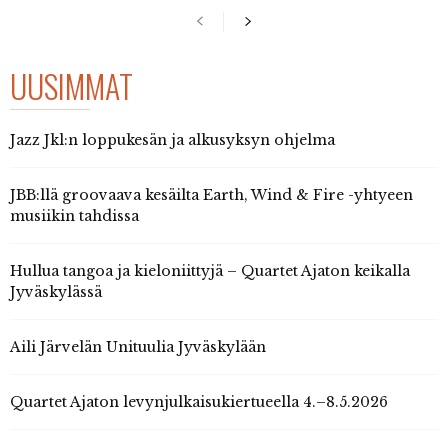
UUSIMMAT
Jazz Jkl:n loppukesän ja alkusyksyn ohjelma
JBB:llä groovaava kesäilta Earth, Wind & Fire -yhtyeen
musiikin tahdissa
Hullua tangoa ja kieloniittyjä – Quartet Ajaton keikalla
Jyväskylässä
Aili Järvelän Unituulia Jyväskylään
Quartet Ajaton levynjulkaisukiertueella 4.–8.5.2026