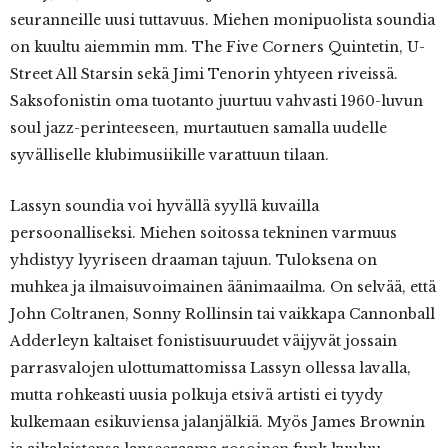
seuranneille uusi tuttavuus. Miehen monipuolista soundia
on kuultu aiemmin mm. The Five Corners Quintetin, U-
Street All Starsin sekä Jimi Tenorin yhtyeen riveissä.
Saksofonistin oma tuotanto juurtuu vahvasti 1960-luvun
soul jazz-perinteeseen, murtautuen samalla uudelle
syvälliselle klubimusiikille varattuun tilaan.
Lassyn soundia voi hyvällä syyllä kuvailla
persoonalliseksi. Miehen soitossa tekninen varmuus
yhdistyy lyyriseen draaman tajuun. Tuloksena on
muhkea ja ilmaisuvoimainen äänimaailma. On selvää, että
John Coltranen, Sonny Rollinsin tai vaikkapa Cannonball
Adderleyn kaltaiset fonistisuuruudet väijyvät jossain
parrasvalojen ulottumattomissa Lassyn ollessa lavalla,
mutta rohkeasti uusia polkuja etsivä artisti ei tyydy
kulkemaan esikuviensa jalanjälkiä. Myös James Brownin