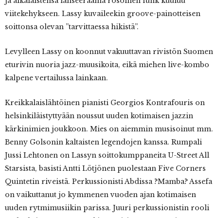
ja aikalaistensa lanseeraama rosoinen funk kuuluu
viitekehykseen. Lassy kuvaileekin groove-painotteisen
soittonsa olevan ”tarvittaessa hikistä”.
Levylleen Lassy on koonnut vakuuttavan rivistön Suomen
eturivin nuoria jazz-muusikoita, eikä miehen live-kombo
kalpene vertailussa lainkaan.
Kreikkalaislähtöinen pianisti Georgios Kontrafouris on
helsinkiläistyttyään noussut uuden kotimaisen jazzin
kärkinimien joukkoon. Mies on aiemmin musisoinut mm.
Benny Golsonin kaltaisten legendojen kanssa. Rumpali
Jussi Lehtonen on Lassyn soittokumppaneita U-Street All
Starsista, basisti Antti Lötjönen puolestaan Five Corners
Quintetin riveistä. Perkussionisti Abdissa ?Mamba? Assefa
on vaikuttanut jo kymmenen vuoden ajan kotimaisen
uuden rytmimusiikin parissa. Juuri perkussionistin rooli