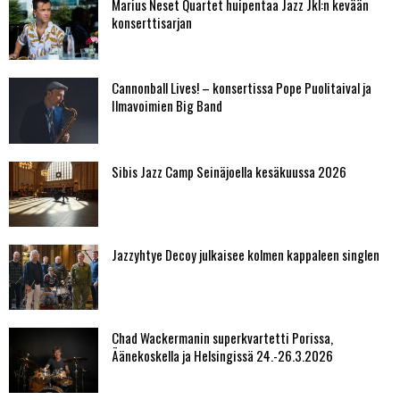
Marius Neset Quartet huipentaa Jazz Jkl:n kevään
konserttisarjan
Cannonball Lives! – konsertissa Pope Puolitaival ja
Ilmavoimien Big Band
Sibis Jazz Camp Seinäjoella kesäkuussa 2026
Jazzyhtye Decoy julkaisee kolmen kappaleen singlen
Chad Wackermanin superkvartetti Porissa,
Äänekoskella ja Helsingissä 24.-26.3.2026