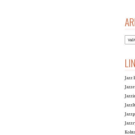
AR
Arkis
LI
Jazz 
Jazz
Jazzi
JazzI
Jazz
Jazzr
Kohta