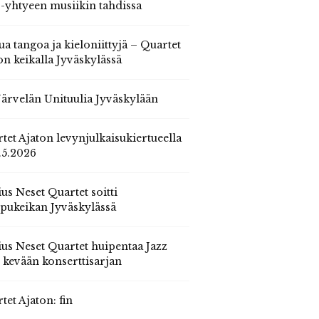
 -yhtyeen musiikin tahdissa
ua tangoa ja kieloniittyjä – Quartet
on keikalla Jyväskylässä
 Järvelän Unituulia Jyväskylään
tet Ajaton levynjulkaisukiertueella
.5.2026
us Neset Quartet soitti
pukeikan Jyväskylässä
us Neset Quartet huipentaa Jazz
n kevään konserttisarjan
tet Ajaton: fin