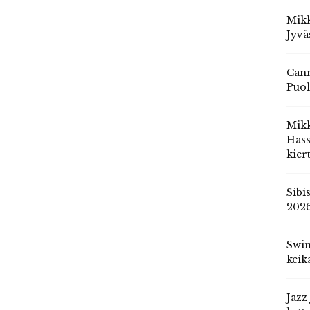
Mikk
Jyvä
Cann
Puol
Mik
Hass
kier
Sibi
202
Swin
keik
Jazz