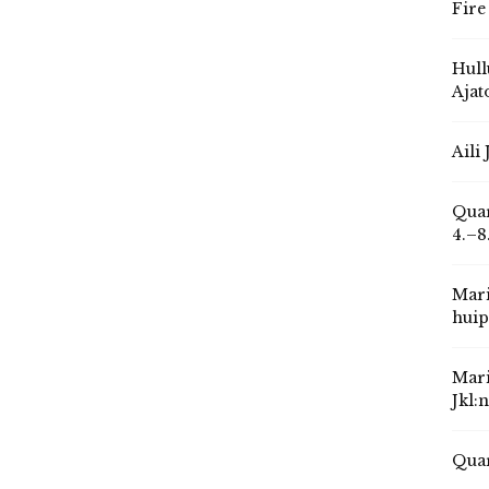
Fire
Hull
Ajat
Aili
Quar
4.–8
Mari
huip
Mari
Jkl:
Quar