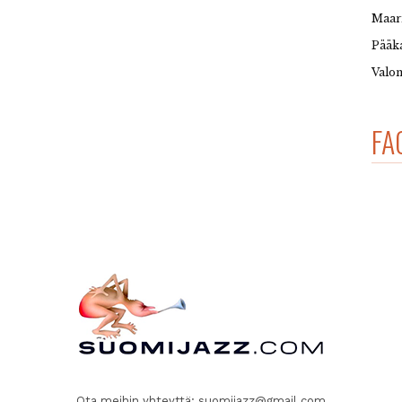
Maar
Pääka
Valon
FA
Ota meihin yhteyttä:
suomijazz@gmail.com