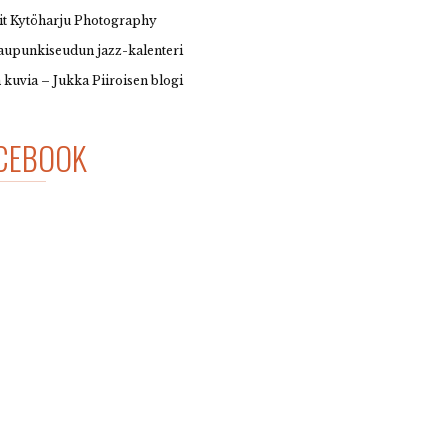
it Kytöharju Photography
upunkiseudun jazz-kalenteri
 kuvia – Jukka Piiroisen blogi
CEBOOK