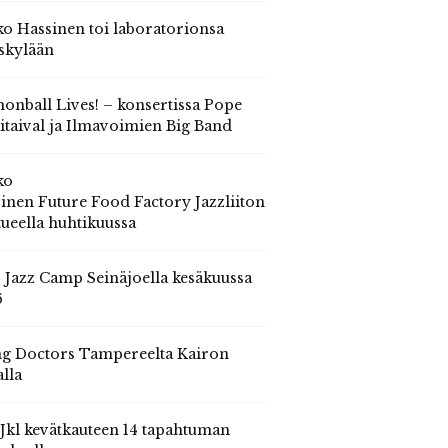
o Hassinen toi laboratorionsa
skylään
onball Lives! – konsertissa Pope
itaival ja Ilmavoimien Big Band
ko
inen Future Food Factory Jazzliiton
tueella huhtikuussa
s Jazz Camp Seinäjoella kesäkuussa
6
g Doctors Tampereelta Kairon
alla
 Jkl kevätkauteen 14 tapahtuman