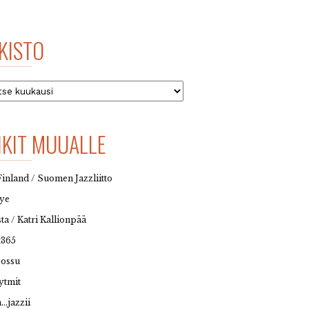
KISTO
to
NKIT MUUALLE
Finland / Suomen Jazzliitto
eye
sta / Katri Kallionpää
t365
possu
ytmit
…jazzii