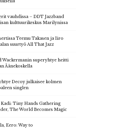
auksella
erit vauhdissa – DDT Jazzband
isan kulttuurikeskus Marilynissa
ertissa Teemu Takasen ja Iiro
alan suurtyö All That Jazz
 Wackermanin superyhtye heitti
an Äänekoskella
yhtye Decoy julkaisee kolmen
aleen singlen
, Kadi: Tiny Hands Gathering
der, The World Becomes Magic
la, Eero: Way to