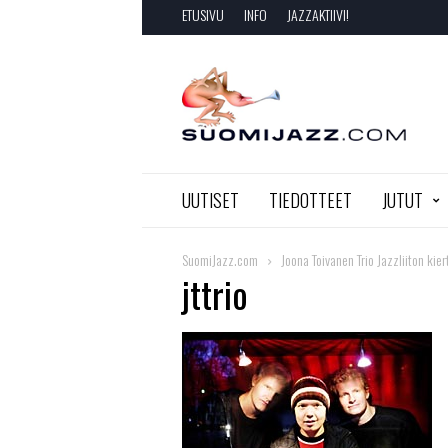
ETUSIVU
INFO
JAZZAKTIIVI!
SuomiJazz.com
UUTISET
TIEDOTTEET
JUTUT
SuomiJazz.com
Joona Toivanen Trio Jazzliiton kier
jttrio