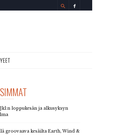
TYEET
SIMMAT
 Jkl:n loppukesän ja alkusyksyn
elma
llä groovaava kesäilta Earth, Wind &