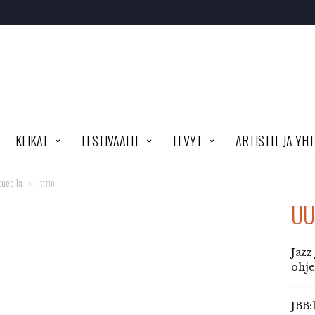
KEIKAT
FESTIVAALIT
LEVYT
ARTISTIT JA YH
tueella
jttrio
UU
Jazz
ohj
JBB: