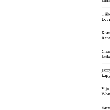
katt
Tiik
Lovi
Kons
Rant
Chad
keik
Jazz
kapp
Vija
Won
Save