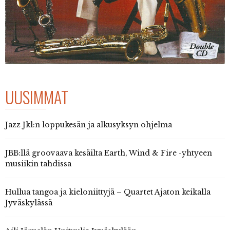
UUSIMMAT
Jazz Jkl:n loppukesän ja alkusyksyn ohjelma
JBB:llä groovaava kesäilta Earth, Wind & Fire -yhtyeen
musiikin tahdissa
Hullua tangoa ja kieloniittyjä – Quartet Ajaton keikalla
Jyväskylässä