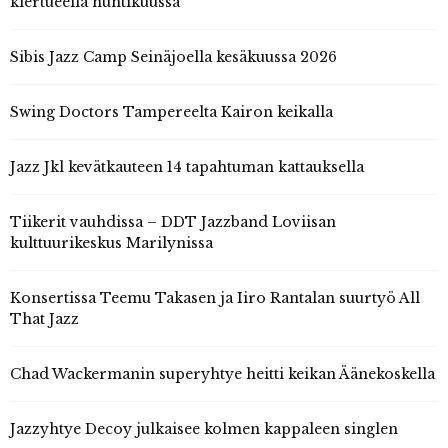
kiertueella huhtikuussa
Sibis Jazz Camp Seinäjoella kesäkuussa 2026
Swing Doctors Tampereelta Kairon keikalla
Jazz Jkl kevätkauteen 14 tapahtuman kattauksella
Tiikerit vauhdissa – DDT Jazzband Loviisan
kulttuurikeskus Marilynissa
Konsertissa Teemu Takasen ja Iiro Rantalan suurtyö All
That Jazz
Chad Wackermanin superyhtye heitti keikan Äänekoskella
Jazzyhtye Decoy julkaisee kolmen kappaleen singlen