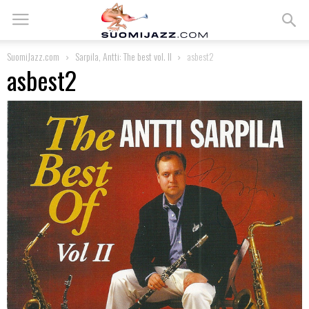
SuomiJazz.com
Sarpila, Antti: The best vol. II
asbest2
asbest2