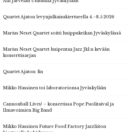
Aili Järvelän Unituulia Jyväskylään
Quartet Ajaton levynjulkaisukiertueella 4.–8.5.2026
Marius Neset Quartet soitti huippukeikan Jyväskylässä
Marius Neset Quartet huipentaa Jazz Jkl:n kevään
konserttisarjan
Quartet Ajaton: fin
Mikko Hassinen toi laboratorionsa Jyväskylään
Cannonball Lives! – konsertissa Pope Puolitaival ja
Ilmavoimien Big Band
Mikko Hassinen Future Food Factory Jazzliiton