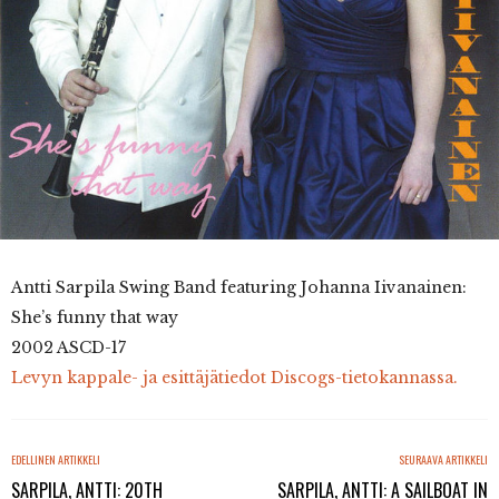
Antti Sarpila Swing Band featuring Johanna Iivanainen:
She’s funny that way
2002 ASCD-17
Levyn kappale- ja esittäjätiedot Discogs-tietokannassa.
EDELLINEN ARTIKKELI
SEURAAVA ARTIKKELI
SARPILA, ANTTI: 20TH
SARPILA, ANTTI: A SAILBOAT IN