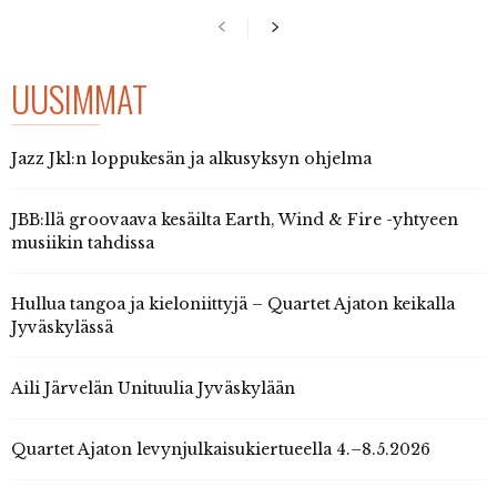
UUSIMMAT
Jazz Jkl:n loppukesän ja alkusyksyn ohjelma
JBB:llä groovaava kesäilta Earth, Wind & Fire -yhtyeen
musiikin tahdissa
Hullua tangoa ja kieloniittyjä – Quartet Ajaton keikalla
Jyväskylässä
Aili Järvelän Unituulia Jyväskylään
Quartet Ajaton levynjulkaisukiertueella 4.–8.5.2026