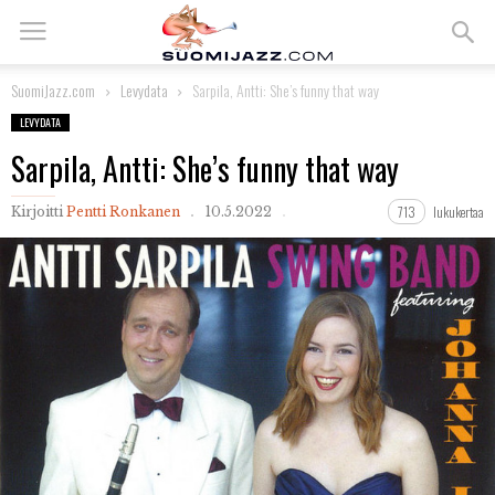
SuomiJazz.com
Levydata
Sarpila, Antti: She’s funny that way
LEVYDATA
Sarpila, Antti: She’s funny that way
713
lukukertaa
Kirjoitti
Pentti Ronkanen
10.5.2022