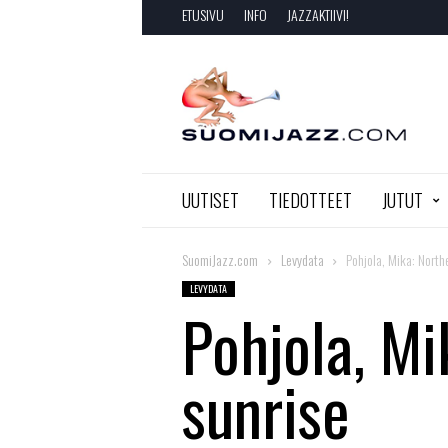
ETUSIVU
INFO
JAZZAKTIIVI!
SuomiJazz.com
UUTISET
TIEDOTTEET
JUTUT
SuomiJazz.com
Levydata
Pohjola, Mika: North
LEVYDATA
Pohjola, Mi
sunrise