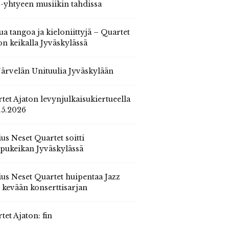
 -yhtyeen musiikin tahdissa
ua tangoa ja kieloniittyjä – Quartet
on keikalla Jyväskylässä
 Järvelän Unituulia Jyväskylään
tet Ajaton levynjulkaisukiertueella
.5.2026
us Neset Quartet soitti
pukeikan Jyväskylässä
us Neset Quartet huipentaa Jazz
n kevään konserttisarjan
tet Ajaton: fin