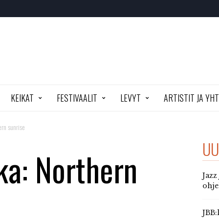
KEIKAT
FESTIVAALIT
LEVYT
ARTISTIT JA YH
ern sunrise
UU
ka: Northern
Jazz
ohj
JBB: