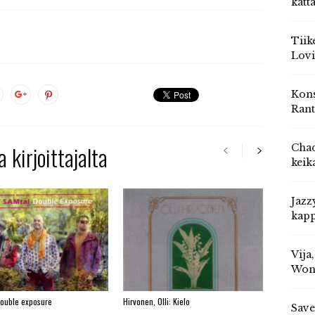
katt
Tiik
Lovi
Kons
Rant
 kirjoittajalta
Chad
keik
Jazz
kapp
Vija
Won
Double exposure
Hirvonen, Olli: Kielo
Save