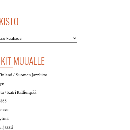
KISTO
to
NKIT MUUALLE
Finland / Suomen Jazzliitto
eye
sta / Katri Kallionpää
t365
possu
ytmit
…jazzii