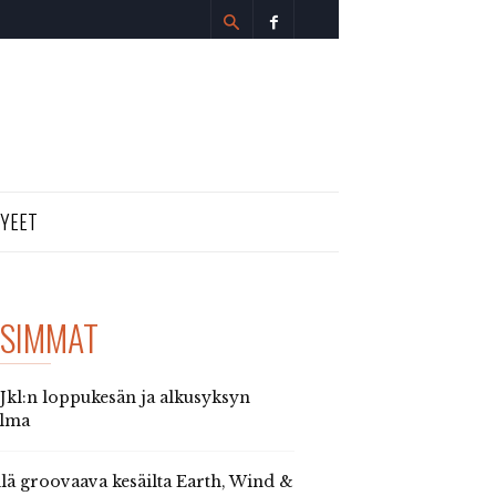
TYEET
SIMMAT
 Jkl:n loppukesän ja alkusyksyn
elma
llä groovaava kesäilta Earth, Wind &