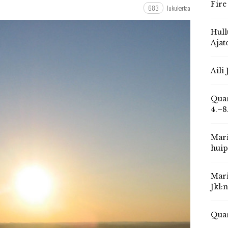
Fire
683
lukukertaa
Hull
Ajat
Aili
Quar
4.–8
Mari
huip
Mari
Jkl:
Quar