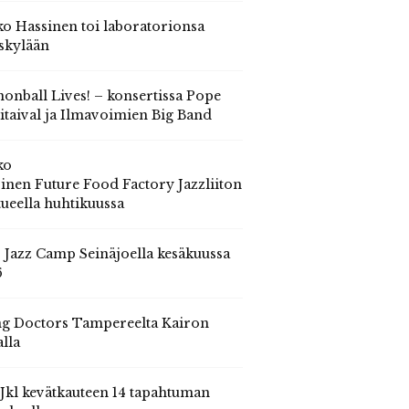
o Hassinen toi laboratorionsa
skylään
onball Lives! – konsertissa Pope
itaival ja Ilmavoimien Big Band
ko
inen Future Food Factory Jazzliiton
tueella huhtikuussa
s Jazz Camp Seinäjoella kesäkuussa
6
g Doctors Tampereelta Kairon
alla
 Jkl kevätkauteen 14 tapahtuman