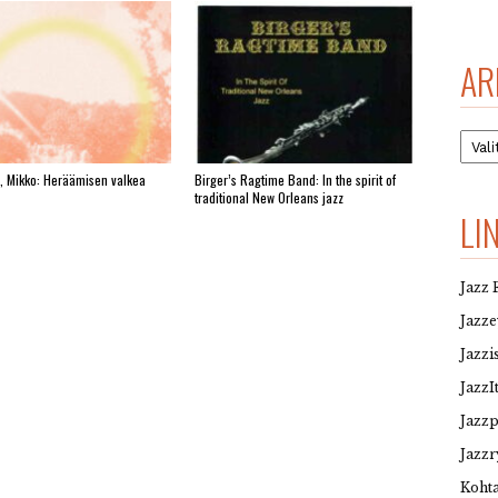
AR
Arkis
, Mikko: Heräämisen valkea
Birger’s Ragtime Band: In the spirit of
traditional New Orleans jazz
LI
Jazz 
Jazz
Jazzi
JazzI
Jazz
Jazzr
Kohta