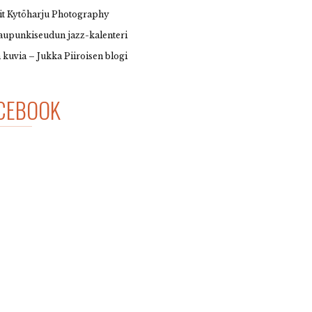
it Kytöharju Photography
upunkiseudun jazz-kalenteri
 kuvia – Jukka Piiroisen blogi
CEBOOK