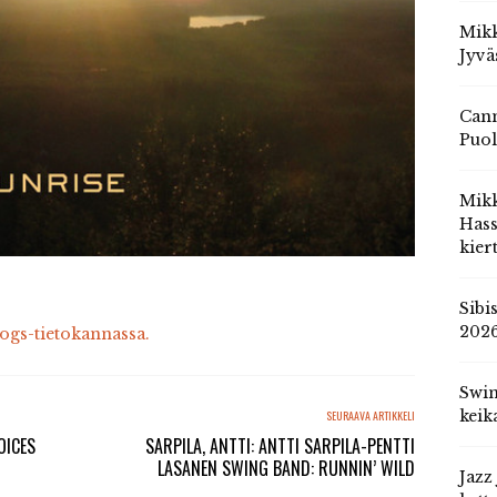
Mikk
Jyvä
Cann
Puol
Mik
Hass
kier
Sibi
202
cogs-tietokannassa.
Swin
keik
SEURAAVA ARTIKKELI
OICES
SARPILA, ANTTI: ANTTI SARPILA-PENTTI
LASANEN SWING BAND: RUNNIN’ WILD
Jazz