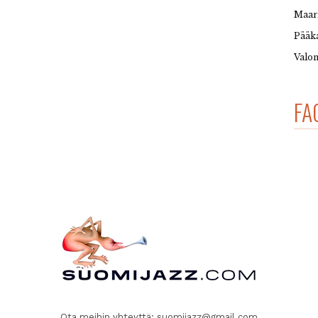
Maar
Pääka
Valon
FA
Ota meihin yhteyttä:
suomijazz@gmail.com