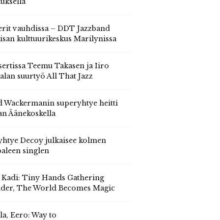
auksella
erit vauhdissa – DDT Jazzband
isan kulttuurikeskus Marilynissa
ertissa Teemu Takasen ja Iiro
alan suurtyö All That Jazz
 Wackermanin superyhtye heitti
an Äänekoskella
yhtye Decoy julkaisee kolmen
aleen singlen
, Kadi: Tiny Hands Gathering
der, The World Becomes Magic
la, Eero: Way to